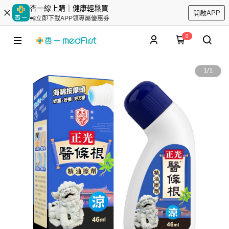
杏一線上購｜健康輕鬆買
開啟APP
📲立即下載APP領專屬優惠券
0
1
/
1