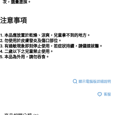
４．使用「AFTEE先享後付」時，將依據個別帳號之用戶狀況，依本公司即
次，適量塗抹。
時審查核予不同之上限額度；若仍有額度不足之情形，本公司將視審查結果
請求用戶進行身份認證。
５．嚴禁一人註冊多個帳號或使用他人資訊註冊。若發現惡意使用之情形，
注意事項
恩沛科技股份有限公司將有權停止該用戶之使用額度並採取法律行動。
本品應放置於乾燥、涼爽，兒童拿不到的地方。
勿使用於皮膚發炎及傷口部位。
有過敏現象即刻停止使用，若症狀持續，請儘速就醫。
二歲以下之兒童禁止使用。
本品為外用，請勿吞食。
顯示電腦版詳細說明
客服