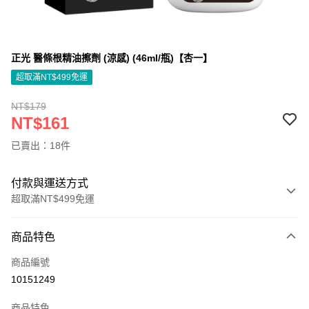
正光 醫條根精油擦劑 (涼感) (46ml/瓶)【杏一】
超取滿NT$499免運
NT$179
NT$161
已賣出：18件
付款與運送方式
超取滿NT$499免運
付款方式
商品特色
信用卡一次付款
商品編號
信用卡分期付款
10151249
3 期 0 利率 每期
NT$53
21家銀行
商品特色