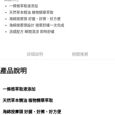
6 期 0 利率 每期
NT$26
21家銀行
合作金庫商業銀行
第一商業銀行
一條根萃取液添加
華南商業銀行
彰化商業銀行
合作金庫商業銀行
第一商業銀行
LINE Pay
天然草本精油 植物精華萃取
上海商業儲蓄銀行
台北富邦商業銀行
華南商業銀行
彰化商業銀行
國泰世華商業銀行
兆豐國際商業銀行
海綿按摩頭 好握、好擦、好方便
Apple Pay
上海商業儲蓄銀行
台北富邦商業銀行
臺灣中小企業銀行
台中商業銀行
海綿按摩頭設計 按摩舒緩一次完成
國泰世華商業銀行
兆豐國際商業銀行
匯豐（台灣）商業銀行
華泰商業銀行
街口支付
臺灣中小企業銀行
台中商業銀行
涼感配方 瞬間清涼 即時舒緩
聯邦商業銀行
遠東國際商業銀行
匯豐（台灣）商業銀行
華泰商業銀行
悠遊付
元大商業銀行
永豐商業銀行
聯邦商業銀行
遠東國際商業銀行
玉山商業銀行
星展（台灣）商業銀行
元大商業銀行
永豐商業銀行
Google Pay
台新國際商業銀行
中國信託商業銀行
玉山商業銀行
星展（台灣）商業銀行
詳細說明
相關推薦
台灣樂天信用卡公司
台新國際商業銀行
中國信託商業銀行
全盈+PAY
台灣樂天信用卡公司
大哥付你分期
產品說明
相關說明
【大哥付你分期使用說明】
AFTEE先享後付
1.本服務由台灣大哥大提供，台灣大哥大用戶可立即使用無須另外申請。
一條根萃取液添加
2.付款方式選擇「大哥付你分期」，訂單成立後會自動跳轉到大哥付的交易
相關說明
流程，驗證手機門號後，選擇欲分期的期數、繳款截止日，確認付款後即完
【關於「AFTEE先享後付」】
成交易。
ATM付款
天然草本精油 植物精華萃取
AFTEE先享後付是「在收到商品之後才付款」的支付方式。 讓您購物簡單
3.實際核准額度、可分期數及費用金額請依後續交易確認頁面所載為準。
便利好安心！
4.訂單成立30分鐘內，如未前往確認交易或遇審核未通過，訂單將自動取
１．簡單：不需註冊會員、不需綁卡、不需儲值。
海綿按摩頭 好握、好擦、好方便
運送方式
消。如遇「轉專審核」未通過狀況，表示未達大哥付你分期系統評分，恕無
２．便利：只要手機號碼，簡訊認證，即可結帳。