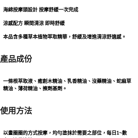
法說明評估內容。
３．安心：先確認商品／服務後，再付款。
付款後全家取貨
【繳款方式說明】
海綿按摩頭設計 按摩舒緩一次完成
1.分期款項不併入電信帳單，「大哥付你分期」於每月結算日後寄送繳費提
每筆NT$65，滿NT$499(含以上)免運費
【「AFTEE先享後付」結帳流程】
醒簡訊。
１．於結帳方式選擇「AFTEE先享後付」後，將跳轉至「AFTEE先享後付」
涼感配方 瞬間清涼 即時舒緩
2.透過簡訊連結打開帳單後，可選擇「超商條碼／台灣大直營門市／銀行轉
付款後萊爾富取貨
結帳頁面，進行簡訊認證並確認金額後，即可完成結帳。
帳／街口支付／iPASS MONEY」等通路繳費。
２．訂單成立數日內，您將收到繳費通知簡訊。
每筆NT$65，滿NT$799(含以上)免運費
本品含多種草本植物萃取精華，舒緩及增進清涼舒適感。
３．收到繳費通知簡訊後14天內，點擊此簡訊中的連結，可透過四大超商／
【注意事項】
ATM／網路銀行／等多元方式進行付款，方視為交易完成。
付款後7-11取貨
1.本服務係由「台灣大哥大股份有限公司」（以下簡稱本公司）所提供，讓
※ 請注意：結帳手續完成當下不需立刻繳費，但若您需要取消訂單，請聯絡
用戶於交易時，得透過本服務購買商品或服務，並由商店將買賣／分期付款
每筆NT$65，滿NT$799(含以上)免運費
購買商品的店家。未經商家同意取消之訂單仍視為有效，需透過AFTEE先享
產品成份
買賣價金債權讓與本公司後，依約使用本公司帳單繳交帳款。
後付繳納相關費用。
2.基於同意付款使用「大哥付你分期」之契約關係目的，商店將以您的個人
大榮宅配
※ 交易是否成功請以「AFTEE先享後付 」之結帳頁面顯示為準，若有關於
資料（包含姓名、電話或地址）提供予台灣大哥大進項蒐集、處理及利用，
是否繳費成功／繳費後需取消欲退款等相關疑問，請聯繫「AFTEE先享後付
每筆NT$80，滿NT$999(含以上)免運費
由本公司與您本人進行分期帳單所需資料之確認、核對及更正。
客戶支援中心」
https://netprotections.freshdesk.com/support/home
3.完整用戶服務條款，請詳閱以下連結：
https://oppay.tw/userRule
一條根萃取液、癒創木精油、乳香精油、沒藥精油、蛇麻草
精油、薄荷精油、擦劑基劑。
【注意事項】
１．透過由恩沛科技股份有限公司提供之「AFTEE先享後付」服務完成之交
易，需依本服務之必要範圍內提供個人資料，並將交易相關給付款項請求債
權轉讓予恩沛科技股份有限公司。
使用方法
２．關於個人資料處理事宜，請瀏覽以下網址：
https://aftee.tw/terms/#terms3
３．未成年的使用者請事先徵得法定代理人或監護人之同意方可使用
「AFTEE先享後付」，若未經同意申辦者引起之損失，本公司不負相關責
以畫圈圈的方式按摩，均勻塗抹於需要之部位，每日1~數
任。