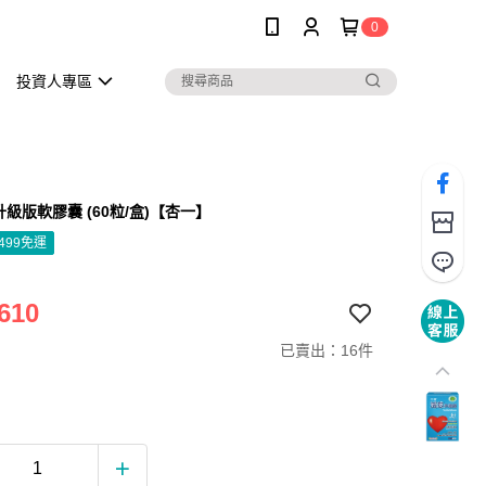
0
投資人專區
升級版軟膠囊 (60粒/盒)【杏一】
499免運
610
已賣出：16件