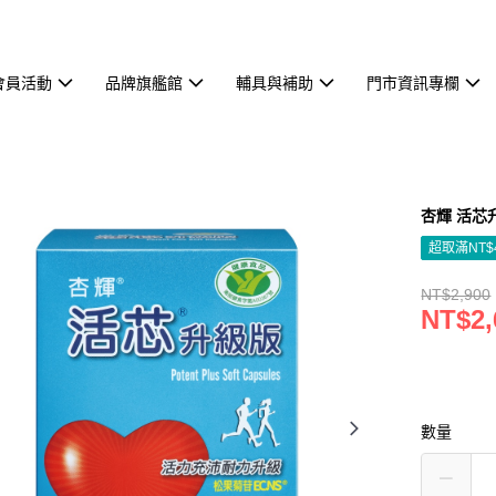
會員活動
品牌旗艦館
輔具與補助
門市資訊專欄
杏輝 活芯
超取滿NT$
NT$2,900
NT$2,
數量