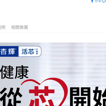
分享
元大商
Google Pa
台新國
族群保健
玉山商
台灣樂
台新國
全盈+PAY
台灣樂
大哥付你
相關說明
說明
相關推薦
【大哥付
AFTEE先
1.本服務
2.付款方
相關說明
流程，驗
【關於「A
ATM付款
完成交易
AFTEE
3.實際核
便利好安
4.訂單成
１．簡單
消。如遇
２．便利
運送方式
無法說明
３．安心
【繳款方
付款後全
1.分期款
【「AFT
醒簡訊。
每筆NT$6
１．於結帳
2.透過簡
付」結帳
帳／街口支
付款後萊
２．訂單
３．收到繳
每筆NT$6
【注意事
／ATM／
1.本服務
※ 請注意
付款後7-1
用戶於交
絡購買商品