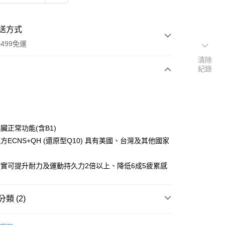
送方式
499免運
清除
紀錄
次付款
期付款
0 利率 每期
NT$870
21家銀行
臟正常功能(含B1)
0 利率 每期
NT$435
21家銀行
庫商業銀行
第一商業銀行
方ECNS+QH (還原型Q10) 具有美國、台灣及其他國家
業銀行
彰化商業銀行
庫商業銀行
第一商業銀行
業儲蓄銀行
台北富邦商業銀行
業銀行
彰化商業銀行
證實可提升耐力及運動持久力2倍以上、降低6成5疲累感
華商業銀行
兆豐國際商業銀行
業儲蓄銀行
台北富邦商業銀行
小企業銀行
台中商業銀行
華商業銀行
兆豐國際商業銀行
台灣）商業銀行
華泰商業銀行
小企業銀行
台中商業銀行
類 (2)
業銀行
遠東國際商業銀行
台灣）商業銀行
華泰商業銀行
業銀行
永豐商業銀行
業銀行
遠東國際商業銀行
| 保健食品
納豆 | 紅麴 | 苦瓜胜肽 | Q10
業銀行
星展（台灣）商業銀行