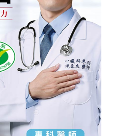
金債權讓與本公司後，依約使用本公司帳單繳交帳款。
繳納相關費用。
5，滿NT$799(含以上)免運費
意付款使用「大哥付你分期」之契約關係目的，商店將以您的個人
否成功請以「AFTEE先享後付 」之結帳頁面顯示為準，若有關於
含姓名、電話或地址）提供予台灣大哥大進項蒐集、處理及利
功／繳費後需取消欲退款等相關疑問，請聯繫「AFTEE先享後
公司與您本人進行分期帳單所需資料之確認、核對及更正。
援中心」
https://netprotections.freshdesk.com/support/home
0，滿NT$999(含以上)免運費
戶服務條款，請詳閱以下連結：
https://oppay.tw/userRule
項】
恩沛科技股份有限公司提供之「AFTEE先享後付」服務完成之
依本服務之必要範圍內提供個人資料，並將交易相關給付款項請
讓予恩沛科技股份有限公司。
個人資料處理事宜，請瀏覽以下網址：
ee.tw/terms/#terms3
年的使用者請事先徵得法定代理人或監護人之同意方可使用
E先享後付」，若未經同意申辦者引起之損失，本公司不負相關責
AFTEE先享後付」時，將依據個別帳號之用戶狀況，依本公司
核予不同之上限額度；若仍有額度不足之情形，本公司將視審查
用戶進行身份認證。
一人註冊多個帳號或使用他人資訊註冊。若發現惡意使用之情
科技股份有限公司將有權停止該用戶之使用額度並採取法律行