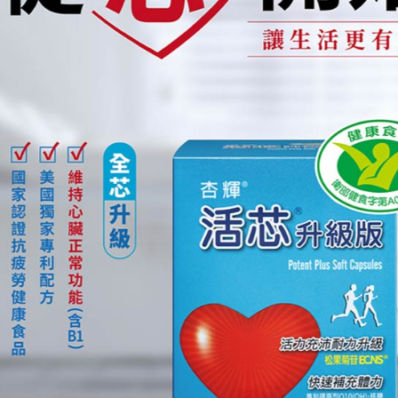
款買賣價
先享後付
每筆NT$6
2.基於同
※ 交易是
資料（包
是否繳費成
大榮宅配
用，由本
付客戶支
每筆NT$8
3.完整用
【注意事
１．透過由
交易，需
求債權轉
２．關於
https://aft
３．未成
「AFTE
任。
４．使用「
即時審查
結果請求
５．嚴禁
形，恩沛
動。