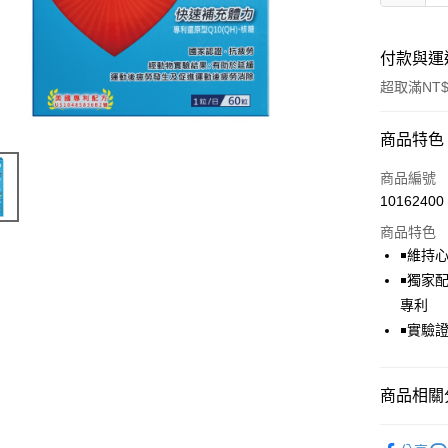
付款與運
超取滿NT$
付款方式
商品特色
信用卡一
商品編號
10162400
信用卡分
商品特色
3 期 
￭維持心
6 期 
合作金
￭獨家配
華南商
專利
合作金
LINE Pay
上海商
華南商
￭實驗
國泰世
Apple Pay
上海商
臺灣中
國泰世
匯豐（
街口支付
臺灣中
商品相關分
聯邦商
匯豐（
悠遊付
元大商
聯邦商
機能保健 
玉山商