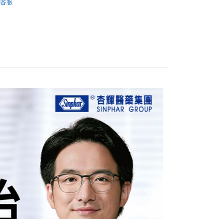
客服
業銀行
永豐商業銀行
y
際商業銀行
中國信託商業銀行
樂齡保健
業銀行
星展（台灣）商業銀行
天信用卡公司
際商業銀行
中國信託商業銀行
天信用卡公司
分期
你分期使用說明】
享後付
由台灣大哥大提供，台灣大哥大用戶可立即使用無須另外申請。
式選擇「大哥付你分期」，訂單成立後會自動跳轉到大哥付的交易
證手機門號後，選擇欲分期的期數、繳款截止日，確認付款後即
FTEE先享後付」】
。
先享後付是「在收到商品之後才付款」的支付方式。 讓您購物簡單
准額度、可分期數及費用金額請依後續交易確認頁面所載為準。
心！
立30分鐘內，如未前往確認交易或遇審核未通過，訂單將自動取
：不需註冊會員、不需綁卡、不需儲值。
「轉專審核」未通過狀況，表示未達大哥付你分期系統評分，恕
：只要手機號碼，簡訊認證，即可結帳。
評估內容。
：先確認商品／服務後，再付款。
式說明】
家取貨
項不併入電信帳單，「大哥付你分期」於每月結算日後寄送繳費提
EE先享後付」結帳流程】
5，滿NT$499(含以上)免運費
方式選擇「AFTEE先享後付」後，將跳轉至「AFTEE先享後
訊連結打開帳單後，可選擇「超商條碼／台灣大直營門市／銀行轉
頁面，進行簡訊認證並確認金額後，即可完成結帳。
付／iPASS MONEY」等通路繳費。
爾富取貨
成立數日內，您將收到繳費通知簡訊。
費通知簡訊後14天內，點擊此簡訊中的連結，可透過四大超商
5，滿NT$799(含以上)免運費
項】
網路銀行／等多元方式進行付款，方視為交易完成。
係由「台灣大哥大股份有限公司」（以下簡稱本公司）所提供，讓
：結帳手續完成當下不需立刻繳費，但若您需要取消訂單，請聯
1取貨
易時，得透過本服務購買商品或服務，並由商店將買賣／分期付
的店家。未經商家同意取消之訂單仍視為有效，需透過AFTEE