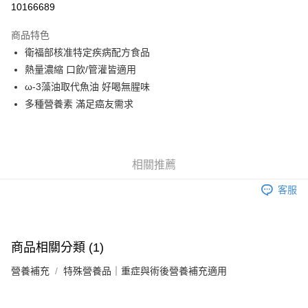
10166689
3 期 0 利率 每期
NT$400
21家銀行
商品特色
6 期 0 利率 每期
NT$200
21家銀行
合作金庫商業銀行
第一商業銀行
衛福部核准特定疾病配方食品
華南商業銀行
彰化商業銀行
合作金庫商業銀行
第一商業銀行
LINE Pay
熱量濃縮 口飲/管灌皆適用
上海商業儲蓄銀行
台北富邦商業銀行
華南商業銀行
彰化商業銀行
國泰世華商業銀行
兆豐國際商業銀行
ω-3藻油取代魚油 好喝無腥味
Apple Pay
上海商業儲蓄銀行
台北富邦商業銀行
臺灣中小企業銀行
台中商業銀行
多種營養素 滿足癌友需求
國泰世華商業銀行
兆豐國際商業銀行
匯豐（台灣）商業銀行
華泰商業銀行
街口支付
臺灣中小企業銀行
台中商業銀行
聯邦商業銀行
遠東國際商業銀行
匯豐（台灣）商業銀行
華泰商業銀行
悠遊付
元大商業銀行
永豐商業銀行
聯邦商業銀行
遠東國際商業銀行
玉山商業銀行
星展（台灣）商業銀行
元大商業銀行
永豐商業銀行
相關推薦
Google Pay
台新國際商業銀行
中國信託商業銀行
玉山商業銀行
星展（台灣）商業銀行
台灣樂天信用卡公司
客服
台新國際商業銀行
中國信託商業銀行
全盈+PAY
台灣樂天信用卡公司
大哥付你分期
相關說明
商品相關分類 (1)
【大哥付你分期使用說明】
AFTEE先享後付
1.本服務由台灣大哥大提供，台灣大哥大用戶可立即使用無須另外申請。
營養補充
特殊營養品｜重症與術後營養補充適用
2.付款方式選擇「大哥付你分期」，訂單成立後會自動跳轉到大哥付的交易
相關說明
流程，驗證手機門號後，選擇欲分期的期數、繳款截止日，確認付款後即完
【關於「AFTEE先享後付」】
成交易。
ATM付款
AFTEE先享後付是「在收到商品之後才付款」的支付方式。 讓您購物簡單