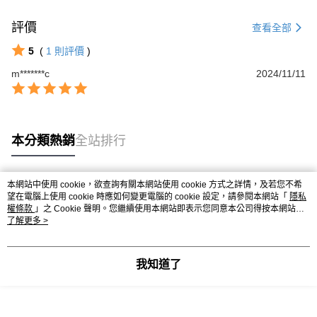
3.實際核准額度、可分期數及費用金額請依後續交易確認頁面所載為準。
便利好安心！
4.訂單成立30分鐘內，如未前往確認交易或遇審核未通過，訂單將自動取
１．簡單：不需註冊會員、不需綁卡、不需儲值。
評價
查看全部
運送方式
消。如遇「轉專審核」未通過狀況，表示未達大哥付你分期系統評分，恕無
２．便利：只要手機號碼，簡訊認證，即可結帳。
法說明評估內容。
３．安心：先確認商品／服務後，再付款。
5
(
1
則評價
)
付款後全家取貨
【繳款方式說明】
1.分期款項不併入電信帳單，「大哥付你分期」於每月結算日後寄送繳費提
每筆NT$65，滿NT$499(含以上)免運費
m*******c
2024/11/11
【「AFTEE先享後付」結帳流程】
醒簡訊。
１．於結帳方式選擇「AFTEE先享後付」後，將跳轉至「AFTEE先享後付」
2.透過簡訊連結打開帳單後，可選擇「超商條碼／台灣大直營門市／銀行轉
付款後萊爾富取貨
結帳頁面，進行簡訊認證並確認金額後，即可完成結帳。
帳／街口支付／iPASS MONEY」等通路繳費。
２．訂單成立數日內，您將收到繳費通知簡訊。
每筆NT$65，滿NT$799(含以上)免運費
３．收到繳費通知簡訊後14天內，點擊此簡訊中的連結，可透過四大超商／
【注意事項】
ATM／網路銀行／等多元方式進行付款，方視為交易完成。
本分類熱銷
全站排行
付款後7-11取貨
1.本服務係由「台灣大哥大股份有限公司」（以下簡稱本公司）所提供，讓
※ 請注意：結帳手續完成當下不需立刻繳費，但若您需要取消訂單，請聯絡
用戶於交易時，得透過本服務購買商品或服務，並由商店將買賣／分期付款
每筆NT$65，滿NT$799(含以上)免運費
購買商品的店家。未經商家同意取消之訂單仍視為有效，需透過AFTEE先享
買賣價金債權讓與本公司後，依約使用本公司帳單繳交帳款。
後付繳納相關費用。
2.基於同意付款使用「大哥付你分期」之契約關係目的，商店將以您的個人
本網站中使用 cookie，欲查詢有關本網站使用 cookie 方式之詳情，及若您不希
大榮宅配
※ 交易是否成功請以「AFTEE先享後付 」之結帳頁面顯示為準，若有關於
熱門標籤
資料（包含姓名、電話或地址）提供予台灣大哥大進項蒐集、處理及利用，
望在電腦上使用 cookie 時應如何變更電腦的 cookie 設定，請參閱本網站「
隱私
是否繳費成功／繳費後需取消欲退款等相關疑問，請聯繫「AFTEE先享後付
每筆NT$80，滿NT$999(含以上)免運費
權條款
由本公司與您本人進行分期帳單所需資料之確認、核對及更正。
」之 Cookie 聲明。您繼續使用本網站即表示您同意本公司得按本網站使
客戶支援中心」
https://netprotections.freshdesk.com/support/home
用條款之 Cookie 聲明使用 cookie。
了解更多 >
3.完整用戶服務條款，請詳閱以下連結：
https://oppay.tw/userRule
【注意事項】
１．透過由恩沛科技股份有限公司提供之「AFTEE先享後付」服務完成之交
我知道了
易，需依本服務之必要範圍內提供個人資料，並將交易相關給付款項請求債
權轉讓予恩沛科技股份有限公司。
２．關於個人資料處理事宜，請瀏覽以下網址：
https://aftee.tw/terms/#terms3
３．未成年的使用者請事先徵得法定代理人或監護人之同意方可使用