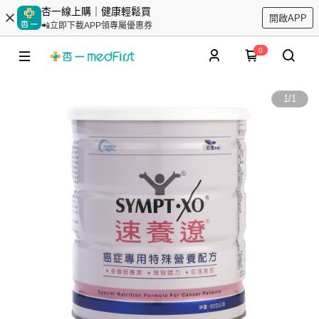
杏一線上購｜健康輕鬆買
開啟APP
📲立即下載APP領專屬優惠券
0
1
/
1