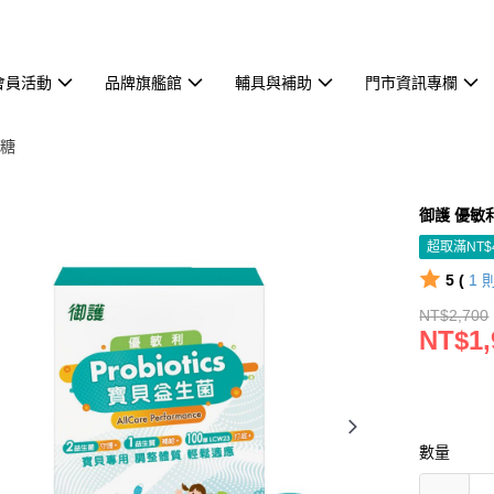
會員活動
品牌旗艦館
輔具與補助
門市資訊專欄
代糖
御護 優敏
超取滿NT$
5 (
1
NT$2,700
NT$1,
數量