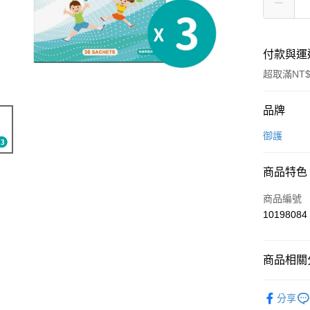
付款與運
超取滿NT$
付款方式
品牌
信用卡一
御護
信用卡分
商品特色
3 期 
商品編號
6 期 
合作金
10198084
華南商
合作金
LINE Pay
上海商
華南商
國泰世
Apple Pay
上海商
商品相關分
臺灣中
國泰世
匯豐（
街口支付
臺灣中
機能保健 
聯邦商
分享
匯豐（
悠遊付
元大商
婦幼照護