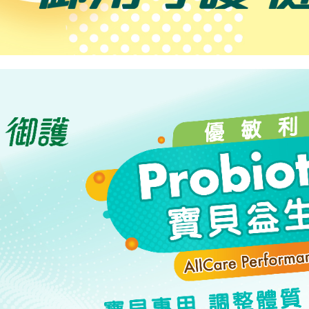
付款後7-1
用戶於交
絡購買商品
款買賣價
先享後付
每筆NT$6
2.基於同
※ 交易是
資料（包
是否繳費成
大榮宅配
用，由本
付客戶支
每筆NT$8
3.完整用
【注意事
🏍杏福快送
１．透過由
交易，需
(試營運期
求債權轉
每筆NT$1
２．關於
https://aft
３．未成
「AFTE
任。
４．使用「
即時審查
結果請求
５．嚴禁
形，恩沛
動。