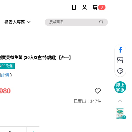
0
投資人專區
利寶貝益生菌 (30入/3盒/特規組)【杏一】
499免運
則評價
)
980
已賣出：147件