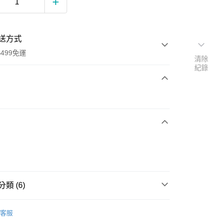
送方式
499免運
清除
紀錄
次付款
期付款
0 利率 每期
NT$660
21家銀行
0 利率 每期
NT$330
21家銀行
庫商業銀行
第一商業銀行
業銀行
彰化商業銀行
庫商業銀行
第一商業銀行
業儲蓄銀行
台北富邦商業銀行
業銀行
彰化商業銀行
華商業銀行
兆豐國際商業銀行
業儲蓄銀行
台北富邦商業銀行
類 (6)
小企業銀行
台中商業銀行
華商業銀行
兆豐國際商業銀行
台灣）商業銀行
華泰商業銀行
小企業銀行
台中商業銀行
| 保健食品
益生菌 | 酵素 | 膳食纖維 | 代糖
業銀行
遠東國際商業銀行
台灣）商業銀行
華泰商業銀行
客服
業銀行
永豐商業銀行
嬰幼保健 | 孕媽咪用品 | 備孕