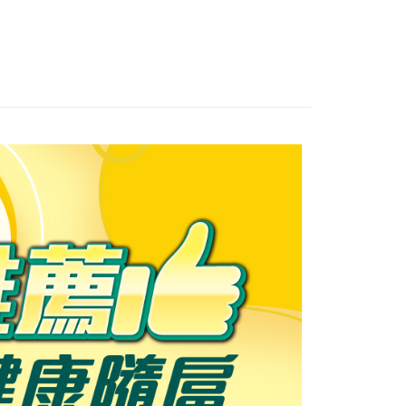
業銀行
遠東國際商業銀行
業銀行
星展（台灣）商業銀行
業銀行
永豐商業銀行
y
商品｜只有杏一買得到
【御護】保健全系列｜御用守
際商業銀行
中國信託商業銀行
業銀行
星展（台灣）商業銀行
隨扈
天信用卡公司
際商業銀行
中國信託商業銀行
嬰幼保健
天信用卡公司
分期
花集點活動｜精選品牌集點換好物
🥘印花集點｜御護
筆消費滿$４９９贈１點
你分期使用說明】
享後付
由台灣大哥大提供，台灣大哥大用戶可立即使用無須另外申請。
惠｜點我搶先看 👉
🎉 ８月優惠好康
8月｜御護全
式選擇「大哥付你分期」，訂單成立後會自動跳轉到大哥付的交易
饋最爸氣滿額送好禮🎁
證手機門號後，選擇欲分期的期數、繳款截止日，確認付款後即
FTEE先享後付」】
。
先享後付是「在收到商品之後才付款」的支付方式。 讓您購物簡單
准額度、可分期數及費用金額請依後續交易確認頁面所載為準。
心！
立30分鐘內，如未前往確認交易或遇審核未通過，訂單將自動取
：不需註冊會員、不需綁卡、不需儲值。
「轉專審核」未通過狀況，表示未達大哥付你分期系統評分，恕
：只要手機號碼，簡訊認證，即可結帳。
評估內容。
：先確認商品／服務後，再付款。
式說明】
家取貨
項不併入電信帳單，「大哥付你分期」於每月結算日後寄送繳費提
EE先享後付」結帳流程】
5，滿NT$499(含以上)免運費
方式選擇「AFTEE先享後付」後，將跳轉至「AFTEE先享後
訊連結打開帳單後，可選擇「超商條碼／台灣大直營門市／銀行轉
頁面，進行簡訊認證並確認金額後，即可完成結帳。
付／iPASS MONEY」等通路繳費。
爾富取貨
成立數日內，您將收到繳費通知簡訊。
費通知簡訊後14天內，點擊此簡訊中的連結，可透過四大超商
5，滿NT$799(含以上)免運費
項】
網路銀行／等多元方式進行付款，方視為交易完成。
係由「台灣大哥大股份有限公司」（以下簡稱本公司）所提供，讓
：結帳手續完成當下不需立刻繳費，但若您需要取消訂單，請聯