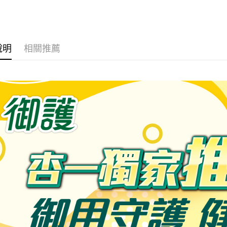
聯邦商
玉山商
元大商
Google Pa
🌟 獨家
台新國
玉山商
護．健康
台灣樂
台新國
全盈+PAY
族群保健
台灣樂
說明
相關推薦
大哥付你
🥘數位印
相關說明
全系列_單
【大哥付
AFTEE先
1.本服務
📢 本月優
2.付款方
相關說明
系列 ►回
流程，驗
【關於「A
ATM付款
完成交易
AFTEE
3.實際核
便利好安
4.訂單成
１．簡單
消。如遇
２．便利
運送方式
無法說明
３．安心
【繳款方
付款後全
1.分期款
【「AFT
醒簡訊。
每筆NT$6
１．於結帳
2.透過簡
付」結帳
帳／街口支
付款後萊
２．訂單
３．收到繳
每筆NT$6
【注意事
／ATM／
1.本服務
※ 請注意