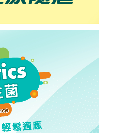
1取貨
易時，得透過本服務購買商品或服務，並由商店將買賣／分期付
的店家。未經商家同意取消之訂單仍視為有效，需透過AFTEE
金債權讓與本公司後，依約使用本公司帳單繳交帳款。
繳納相關費用。
5，滿NT$799(含以上)免運費
意付款使用「大哥付你分期」之契約關係目的，商店將以您的個人
否成功請以「AFTEE先享後付 」之結帳頁面顯示為準，若有關於
含姓名、電話或地址）提供予台灣大哥大進項蒐集、處理及利
功／繳費後需取消欲退款等相關疑問，請聯繫「AFTEE先享後
公司與您本人進行分期帳單所需資料之確認、核對及更正。
援中心」
https://netprotections.freshdesk.com/support/home
0，滿NT$999(含以上)免運費
戶服務條款，請詳閱以下連結：
https://oppay.tw/userRule
項】
 Uber當日專送【服務時間10點~15點(例假日除外)】
恩沛科技股份有限公司提供之「AFTEE先享後付」服務完成之
依本服務之必要範圍內提供個人資料，並將交易相關給付款項請
間,限六都)
讓予恩沛科技股份有限公司。
50
個人資料處理事宜，請瀏覽以下網址：
ee.tw/terms/#terms3
年的使用者請事先徵得法定代理人或監護人之同意方可使用
E先享後付」，若未經同意申辦者引起之損失，本公司不負相關責
AFTEE先享後付」時，將依據個別帳號之用戶狀況，依本公司
核予不同之上限額度；若仍有額度不足之情形，本公司將視審查
用戶進行身份認證。
一人註冊多個帳號或使用他人資訊註冊。若發現惡意使用之情
科技股份有限公司將有權停止該用戶之使用額度並採取法律行