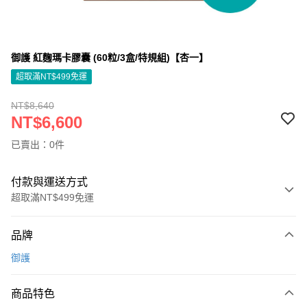
御護 紅麴瑪卡膠囊 (60粒/3盒/特規組)【杏一】
超取滿NT$499免運
NT$8,640
NT$6,600
已賣出：0件
付款與運送方式
超取滿NT$499免運
付款方式
品牌
信用卡一次付款
御護
信用卡分期付款
3 期 0 利率 每期
NT$2,200
21家銀行
商品特色