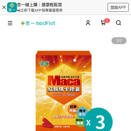
杏一線上購｜健康輕鬆買
開啟APP
📲立即下載APP領專屬優惠券
0
1
/
2