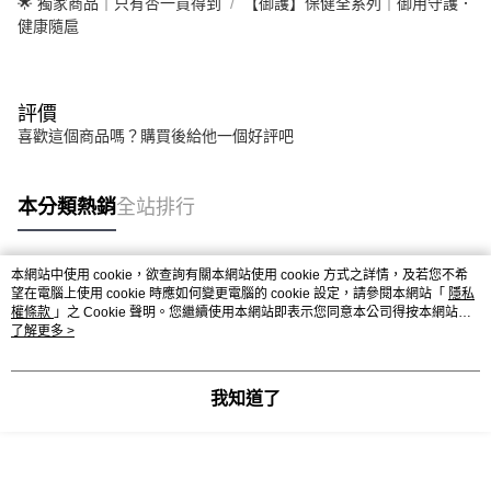
🌟 獨家商品｜只有杏一買得到
【御護】保健全系列｜御用守護．
健康隨扈
評價
喜歡這個商品嗎？購買後給他一個好評吧
本分類熱銷
全站排行
本網站中使用 cookie，欲查詢有關本網站使用 cookie 方式之詳情，及若您不希
熱門標籤
望在電腦上使用 cookie 時應如何變更電腦的 cookie 設定，請參閱本網站「
隱私
權條款
」之 Cookie 聲明。您繼續使用本網站即表示您同意本公司得按本網站使
用條款之 Cookie 聲明使用 cookie。
了解更多 >
我知道了