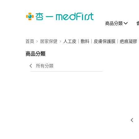
商品分類
首頁
居家保健
人工皮｜敷料｜皮膚保護膜｜疤痕凝膠
商品分類
所有分類