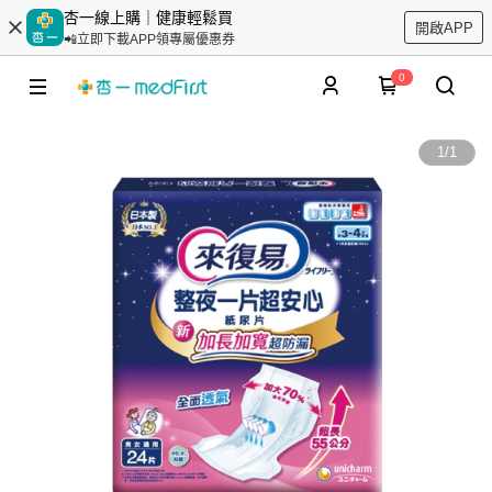
杏一線上購｜健康輕鬆買
開啟APP
📲立即下載APP領專屬優惠券
0
1
/
1