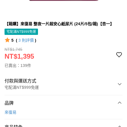
【箱購】來復易 整夜一片超安心紙尿片 (24片/5包/箱)【杏一】
宅配滿NT$999免運
5
(
3
則評價
)
NT$1,745
NT$1,395
已賣出：139件
付款與運送方式
宅配滿NT$999免運
付款方式
品牌
信用卡一次付款
來復易
信用卡分期付款
3 期 0 利率 每期
NT$465
21家銀行