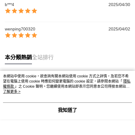
１．簡單：不需註冊會員、不需綁卡、不需儲值。
運送方式
消。如遇「轉專審核」未通過狀況，表示未達大哥付你分期系統評分，恕無
b***4
2025/04/30
２．便利：只要手機號碼，簡訊認證，即可結帳。
法說明評估內容。
３．安心：先確認商品／服務後，再付款。
大榮宅配
【繳款方式說明】
1.分期款項不併入電信帳單，「大哥付你分期」於每月結算日後寄送繳費提
每筆NT$80，滿NT$999(含以上)免運費
【「AFTEE先享後付」結帳流程】
醒簡訊。
１．於結帳方式選擇「AFTEE先享後付」後，將跳轉至「AFTEE先享後付」
wenping700320
2025/04/02
2.透過簡訊連結打開帳單後，可選擇「超商條碼／台灣大直營門市／銀行轉
結帳頁面，進行簡訊認證並確認金額後，即可完成結帳。
帳／街口支付／iPASS MONEY」等通路繳費。
２．訂單成立數日內，您將收到繳費通知簡訊。
３．收到繳費通知簡訊後14天內，點擊此簡訊中的連結，可透過四大超商／
【注意事項】
ATM／網路銀行／等多元方式進行付款，方視為交易完成。
1.本服務係由「台灣大哥大股份有限公司」（以下簡稱本公司）所提供，讓
※ 請注意：結帳手續完成當下不需立刻繳費，但若您需要取消訂單，請聯絡
本分類熱銷
全站排行
用戶於交易時，得透過本服務購買商品或服務，並由商店將買賣／分期付款
購買商品的店家。未經商家同意取消之訂單仍視為有效，需透過AFTEE先享
買賣價金債權讓與本公司後，依約使用本公司帳單繳交帳款。
後付繳納相關費用。
2.基於同意付款使用「大哥付你分期」之契約關係目的，商店將以您的個人
※ 交易是否成功請以「AFTEE先享後付 」之結帳頁面顯示為準，若有關於
資料（包含姓名、電話或地址）提供予台灣大哥大進項蒐集、處理及利用，
是否繳費成功／繳費後需取消欲退款等相關疑問，請聯繫「AFTEE先享後付
本網站中使用 cookie，欲查詢有關本網站使用 cookie 方式之詳情，及若您不希
由本公司與您本人進行分期帳單所需資料之確認、核對及更正。
熱門標籤
望在電腦上使用 cookie 時應如何變更電腦的 cookie 設定，請參閱本網站「
客戶支援中心」
https://netprotections.freshdesk.com/support/home
隱私
3.完整用戶服務條款，請詳閱以下連結：
https://oppay.tw/userRule
權條款
」之 Cookie 聲明。您繼續使用本網站即表示您同意本公司得按本網站使
用條款之 Cookie 聲明使用 cookie。
了解更多 >
【注意事項】
１．透過由恩沛科技股份有限公司提供之「AFTEE先享後付」服務完成之交
易，需依本服務之必要範圍內提供個人資料，並將交易相關給付款項請求債
權轉讓予恩沛科技股份有限公司。
我知道了
２．關於個人資料處理事宜，請瀏覽以下網址：
https://aftee.tw/terms/#terms3
３．未成年的使用者請事先徵得法定代理人或監護人之同意方可使用
「AFTEE先享後付」，若未經同意申辦者引起之損失，本公司不負相關責