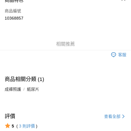
商品特色
6 期 0 利率 每期
NT$232
21家銀行
合作金庫商業銀行
第一商業銀行
商品編號
華南商業銀行
彰化商業銀行
合作金庫商業銀行
第一商業銀行
10368857
LINE Pay
上海商業儲蓄銀行
台北富邦商業銀行
華南商業銀行
彰化商業銀行
國泰世華商業銀行
兆豐國際商業銀行
Apple Pay
上海商業儲蓄銀行
台北富邦商業銀行
臺灣中小企業銀行
台中商業銀行
國泰世華商業銀行
兆豐國際商業銀行
匯豐（台灣）商業銀行
華泰商業銀行
街口支付
臺灣中小企業銀行
台中商業銀行
相關推薦
聯邦商業銀行
遠東國際商業銀行
匯豐（台灣）商業銀行
華泰商業銀行
悠遊付
元大商業銀行
永豐商業銀行
聯邦商業銀行
遠東國際商業銀行
客服
玉山商業銀行
星展（台灣）商業銀行
元大商業銀行
永豐商業銀行
Google Pay
台新國際商業銀行
中國信託商業銀行
玉山商業銀行
星展（台灣）商業銀行
台灣樂天信用卡公司
台新國際商業銀行
中國信託商業銀行
全盈+PAY
台灣樂天信用卡公司
商品相關分類 (1)
大哥付你分期
成褲照護
紙尿片
相關說明
【大哥付你分期使用說明】
AFTEE先享後付
1.本服務由台灣大哥大提供，台灣大哥大用戶可立即使用無須另外申請。
2.付款方式選擇「大哥付你分期」，訂單成立後會自動跳轉到大哥付的交易
相關說明
流程，驗證手機門號後，選擇欲分期的期數、繳款截止日，確認付款後即完
【關於「AFTEE先享後付」】
評價
查看全部
成交易。
ATM付款
AFTEE先享後付是「在收到商品之後才付款」的支付方式。 讓您購物簡單
3.實際核准額度、可分期數及費用金額請依後續交易確認頁面所載為準。
便利好安心！
5
(
3
則評價
)
4.訂單成立30分鐘內，如未前往確認交易或遇審核未通過，訂單將自動取