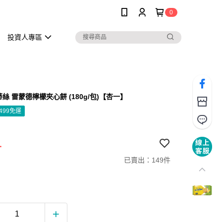
0
投資人專區
 茱蒂絲 雷蒙德檸檬夾心餅 (180g/包)【杏一】
499免運
1
已賣出：149件