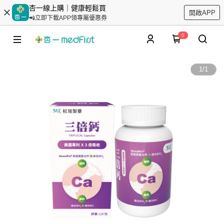
杏一線上購｜健康輕鬆買
開啟APP
📲立即下載APP領專屬優惠券
0
1
/
1