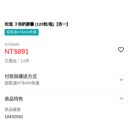
松瑞 ３倍鈣膠囊 (120粒/瓶)【杏一】
超取滿NT$499免運
NT$990
NT$891
已賣出：11件
付款與運送方式
超取滿NT$499免運
付款方式
商品特色
信用卡一次付款
商品編號
信用卡分期付款
10432592
3 期 0 利率 每期
NT$297
21家銀行