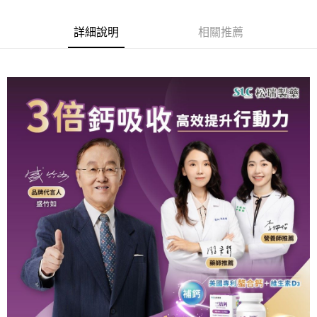
6 期 0 利率 每期
NT$148
21家銀行
合作金庫商業銀行
第一商業銀行
華南商業銀行
彰化商業銀行
合作金庫商業銀行
第一商業銀行
LINE Pay
詳細說明
相關推薦
上海商業儲蓄銀行
台北富邦商業銀行
華南商業銀行
彰化商業銀行
國泰世華商業銀行
兆豐國際商業銀行
Apple Pay
上海商業儲蓄銀行
台北富邦商業銀行
臺灣中小企業銀行
台中商業銀行
國泰世華商業銀行
兆豐國際商業銀行
匯豐（台灣）商業銀行
華泰商業銀行
街口支付
臺灣中小企業銀行
台中商業銀行
聯邦商業銀行
遠東國際商業銀行
匯豐（台灣）商業銀行
華泰商業銀行
悠遊付
元大商業銀行
永豐商業銀行
聯邦商業銀行
遠東國際商業銀行
玉山商業銀行
星展（台灣）商業銀行
元大商業銀行
永豐商業銀行
Google Pay
台新國際商業銀行
中國信託商業銀行
玉山商業銀行
星展（台灣）商業銀行
台灣樂天信用卡公司
台新國際商業銀行
中國信託商業銀行
全盈+PAY
台灣樂天信用卡公司
大哥付你分期
相關說明
【大哥付你分期使用說明】
AFTEE先享後付
1.本服務由台灣大哥大提供，台灣大哥大用戶可立即使用無須另外申請。
2.付款方式選擇「大哥付你分期」，訂單成立後會自動跳轉到大哥付的交易
相關說明
流程，驗證手機門號後，選擇欲分期的期數、繳款截止日，確認付款後即完
【關於「AFTEE先享後付」】
成交易。
ATM付款
AFTEE先享後付是「在收到商品之後才付款」的支付方式。 讓您購物簡單
3.實際核准額度、可分期數及費用金額請依後續交易確認頁面所載為準。
便利好安心！
4.訂單成立30分鐘內，如未前往確認交易或遇審核未通過，訂單將自動取
１．簡單：不需註冊會員、不需綁卡、不需儲值。
運送方式
消。如遇「轉專審核」未通過狀況，表示未達大哥付你分期系統評分，恕無
２．便利：只要手機號碼，簡訊認證，即可結帳。