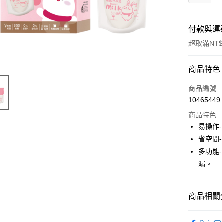
付款與運
超取滿NT$
付款方式
商品特色
信用卡一
商品編號
10465449
信用卡分
商品特色
3 期 
易操作
6 期 
合作金
省空間
華南商
多功能
合作金
LINE Pay
上海商
華南商
漏。
國泰世
Apple Pay
上海商
臺灣中
國泰世
匯豐（
街口支付
臺灣中
商品相關分
聯邦商
匯豐（
悠遊付
元大商
聯邦商
婦幼照護
玉山商