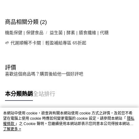
商品相關分類 (2)
機能保健 | 保健食品
益生菌 | 酵素 | 膳食纖維 | 代糖
🌱 代謝順暢不卡關｜輕盈補給專區 65折起
評價
喜歡這個商品嗎？購買後給他一個好評吧
本分類熱銷
全站排行
本網站中使用 cookie，欲查詢有關本網站使用 cookie 方式之詳情，及若您不希
熱門標籤
望在電腦上使用 cookie 時應如何變更電腦的 cookie 設定，請參閱本網站「
隱私
權條款
」之 Cookie 聲明。您繼續使用本網站即表示您同意本公司得按本網站使
用條款之 Cookie 聲明使用 cookie。
了解更多 >