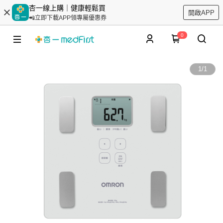
杏一線上購｜健康輕鬆買
開啟APP
📲立即下載APP領專屬優惠券
0
1
/
1