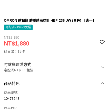
OMRON 歐姆龍 體重體脂肪計 HBF-236-JW (白色) 【杏一】
宅配滿NT$999免運
NT$2,180
NT$1,880
已賣出：13件
付款與運送方式
宅配滿NT$999免運
付款方式
商品特色
信用卡一次付款
商品編號
信用卡分期付款
10476243
3 期 0 利率 每期
NT$626
21家銀行
商品特色