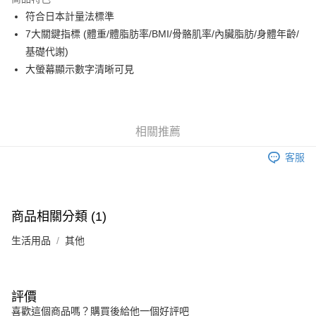
6 期 0 利率 每期
NT$313
21家銀行
合作金庫商業銀行
第一商業銀行
符合日本計量法標準
華南商業銀行
彰化商業銀行
合作金庫商業銀行
第一商業銀行
LINE Pay
7大關鍵指標 (體重/體脂肪率/BMI/骨骼肌率/內臟脂肪/身體年齡/
上海商業儲蓄銀行
台北富邦商業銀行
華南商業銀行
彰化商業銀行
國泰世華商業銀行
兆豐國際商業銀行
基礎代謝)
Apple Pay
上海商業儲蓄銀行
台北富邦商業銀行
臺灣中小企業銀行
台中商業銀行
大螢幕顯示數字清晰可見
國泰世華商業銀行
兆豐國際商業銀行
匯豐（台灣）商業銀行
華泰商業銀行
街口支付
臺灣中小企業銀行
台中商業銀行
聯邦商業銀行
遠東國際商業銀行
匯豐（台灣）商業銀行
華泰商業銀行
悠遊付
元大商業銀行
永豐商業銀行
聯邦商業銀行
遠東國際商業銀行
玉山商業銀行
星展（台灣）商業銀行
元大商業銀行
永豐商業銀行
相關推薦
Google Pay
台新國際商業銀行
中國信託商業銀行
玉山商業銀行
星展（台灣）商業銀行
台灣樂天信用卡公司
客服
台新國際商業銀行
中國信託商業銀行
全盈+PAY
台灣樂天信用卡公司
大哥付你分期
相關說明
商品相關分類 (1)
【大哥付你分期使用說明】
AFTEE先享後付
1.本服務由台灣大哥大提供，台灣大哥大用戶可立即使用無須另外申請。
生活用品
其他
2.付款方式選擇「大哥付你分期」，訂單成立後會自動跳轉到大哥付的交易
相關說明
流程，驗證手機門號後，選擇欲分期的期數、繳款截止日，確認付款後即完
【關於「AFTEE先享後付」】
成交易。
ATM付款
AFTEE先享後付是「在收到商品之後才付款」的支付方式。 讓您購物簡單
3.實際核准額度、可分期數及費用金額請依後續交易確認頁面所載為準。
便利好安心！
評價
4.訂單成立30分鐘內，如未前往確認交易或遇審核未通過，訂單將自動取
１．簡單：不需註冊會員、不需綁卡、不需儲值。
運送方式
消。如遇「轉專審核」未通過狀況，表示未達大哥付你分期系統評分，恕無
喜歡這個商品嗎？購買後給他一個好評吧
２．便利：只要手機號碼，簡訊認證，即可結帳。