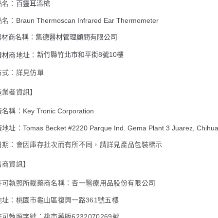
款買賣價
品名：
百靈耳溫槍
先享後付
每筆NT$6
2.基於同
※ 交易是
資料（包
品名：
Braun Thermoscan Infrared Ear Thermometer
是否繳費成
大榮宅配
用，由本
付客戶支
每筆NT$8
器材商名稱
：
集德醫材管理顧問有限公司
3.完整用
【注意事
新竹縣竹北市和平街8號10樓
器材商地址
：
１．透過由
交易，需
方式：詳見仿單
求債權轉
２．關於
造業者資訊】
https://aft
３．未成
「AFTE
廠名稱：
Key Tronic Corporation
任。
４．使用「
廠地址：
Tomas Becket #2220 Parque Ind. Gema Plant 3 Juarez, Chihu
即時審查
日期：會因庫存批次而有所不同，請詳見產品包裝標示
結果請求
５．嚴禁
形，恩沛
售商資訊】
動。
許可執照所載藥商名稱：杏一醫療用品股份有限公司
地址：桃園市龜山區復興一路361號五樓
可執照字號：桃市藥販6232070269號