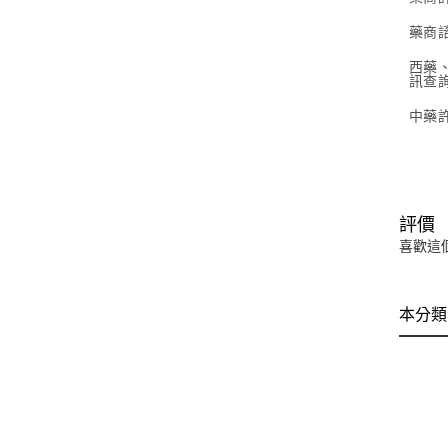
藥商諮
西藥
訊查
中藥
評價
喜歡這
本分類