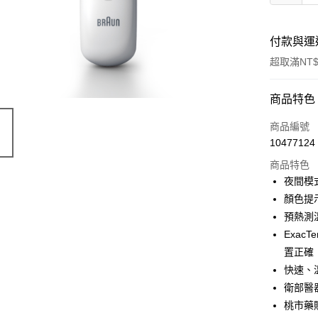
付款與運
超取滿NT$
付款方式
商品特色
信用卡一
商品編號
10477124
信用卡分
商品特色
3 期 
夜間模
6 期 
合作金
顏色提
華南商
預熱測
合作金
LINE Pay
上海商
華南商
Exa
國泰世
Apple Pay
上海商
置正確
臺灣中
國泰世
快速、
匯豐（
街口支付
臺灣中
聯邦商
衛部醫器
匯豐（
悠遊付
元大商
桃市藥販
聯邦商
玉山商