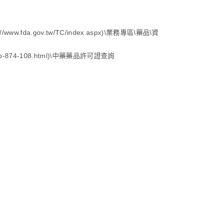
w.fda.gov.tw/TC/index.aspx)\業務專區\藥品\資
P/lp-874-108.html)\中藥藥品許可證查詢