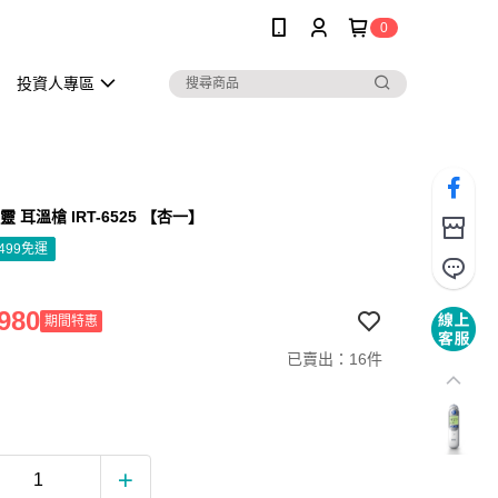
0
投資人專區
百靈 耳溫槍 IRT-6525 【杏一】
499免運
980
期間特惠
已賣出：16件