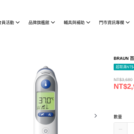
會員活動
品牌旗艦館
輔具與補助
門市資訊專欄
BRAUN 
超取滿NT$
NT$3,680
NT$2,
數量