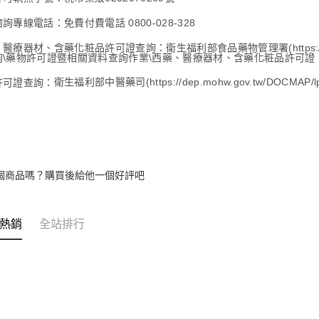
詢專線電話：免費付費電話 0800-028-328
、醫療器材、含藥化粧品許可證查詢
：
衛生福利部食品藥物管理署(https://ww
詢\藥物許可證暨相關資料查詢作業\西藥、醫療器材、含藥化粧品許可證
許可證查詢
：
衛生福利部中
醫藥司(https://dep.mohw.gov.tw/DOCMA
個商品嗎？購買後給他一個好評吧
熱銷
全站排行