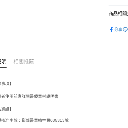
元大商
Google Pa
台新國
玉山商
台灣樂
商品相關分
台新國
全盈+PAY
台灣樂
大哥付你
居家保健
分享
相關說明
【大哥付
AFTEE先
1.本服務
2.付款方
相關說明
流程，驗
【關於「A
ATM付款
完成交易
AFTEE
說明
相關推薦
3.實際核
便利好安
4.訂單成
１．簡單
消。如遇
２．便利
運送方式
無法說明
３．安心
【繳款方
意事項】
付款後全
1.分期款
【「AFT
醒簡訊。
每筆NT$6
１．於結帳
費者使用前應詳閱醫療器材說明書
2.透過簡
付」結帳
帳／街口支
付款後萊
２．訂單
品資訊】
３．收到繳
每筆NT$6
【注意事
／ATM／
1.本服務
核准字號：衛部醫器輸字第035313號
※ 請注意
付款後7-1
用戶於交
絡購買商品