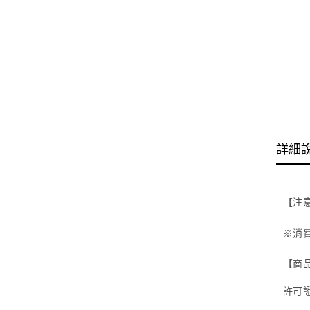
詳細
【注
※消
【商
許可證