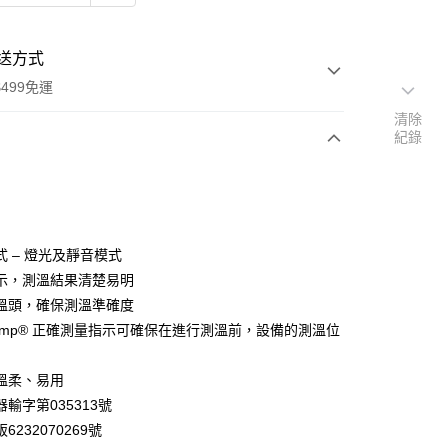
送方式
499免運
清除
紀錄
次付款
期付款
0 利率 每期
NT$1,093
21家銀行
式 – 燈光及靜音模式
0 利率 每期
NT$546
21家銀行
庫商業銀行
第一商業銀行
示，測溫結果清楚易明
業銀行
彰化商業銀行
溫頭，確保測溫準確度
庫商業銀行
第一商業銀行
業儲蓄銀行
台北富邦商業銀行
業銀行
彰化商業銀行
cTemp® 正確測量指示可確保在進行測溫前，設備的測溫位
華商業銀行
兆豐國際商業銀行
業儲蓄銀行
台北富邦商業銀行
小企業銀行
台中商業銀行
華商業銀行
兆豐國際商業銀行
溫柔、易用
台灣）商業銀行
華泰商業銀行
小企業銀行
台中商業銀行
業銀行
遠東國際商業銀行
輸字第035313號
台灣）商業銀行
華泰商業銀行
業銀行
永豐商業銀行
6232070269號
業銀行
遠東國際商業銀行
業銀行
星展（台灣）商業銀行