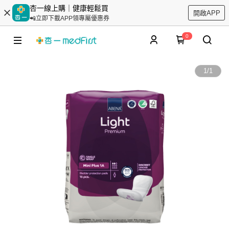
杏一線上購｜健康輕鬆買
開啟APP
📲立即下載APP領專屬優惠券
0
1
/
1