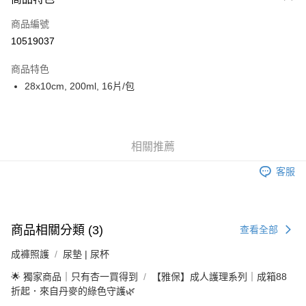
6 期 0 利率 每期
NT$34
21家銀行
合作金庫商業銀行
第一商業銀行
商品編號
華南商業銀行
彰化商業銀行
合作金庫商業銀行
第一商業銀行
10519037
LINE Pay
上海商業儲蓄銀行
台北富邦商業銀行
華南商業銀行
彰化商業銀行
國泰世華商業銀行
兆豐國際商業銀行
Apple Pay
上海商業儲蓄銀行
台北富邦商業銀行
商品特色
臺灣中小企業銀行
台中商業銀行
國泰世華商業銀行
兆豐國際商業銀行
28x10cm, 200ml, 16片/包
匯豐（台灣）商業銀行
華泰商業銀行
街口支付
臺灣中小企業銀行
台中商業銀行
聯邦商業銀行
遠東國際商業銀行
匯豐（台灣）商業銀行
華泰商業銀行
悠遊付
元大商業銀行
永豐商業銀行
聯邦商業銀行
遠東國際商業銀行
玉山商業銀行
星展（台灣）商業銀行
元大商業銀行
永豐商業銀行
Google Pay
相關推薦
台新國際商業銀行
中國信託商業銀行
玉山商業銀行
星展（台灣）商業銀行
台灣樂天信用卡公司
台新國際商業銀行
中國信託商業銀行
全盈+PAY
客服
台灣樂天信用卡公司
大哥付你分期
相關說明
【大哥付你分期使用說明】
商品相關分類 (3)
查看全部
AFTEE先享後付
1.本服務由台灣大哥大提供，台灣大哥大用戶可立即使用無須另外申請。
2.付款方式選擇「大哥付你分期」，訂單成立後會自動跳轉到大哥付的交易
相關說明
成褲照護
尿墊 | 尿杯
流程，驗證手機門號後，選擇欲分期的期數、繳款截止日，確認付款後即完
【關於「AFTEE先享後付」】
成交易。
🌟 獨家商品｜只有杏一買得到
【雅保】成人護理系列｜成箱88
ATM付款
AFTEE先享後付是「在收到商品之後才付款」的支付方式。 讓您購物簡單
3.實際核准額度、可分期數及費用金額請依後續交易確認頁面所載為準。
折起．來自丹麥的綠色守護🌿
便利好安心！
4.訂單成立30分鐘內，如未前往確認交易或遇審核未通過，訂單將自動取
１．簡單：不需註冊會員、不需綁卡、不需儲值。