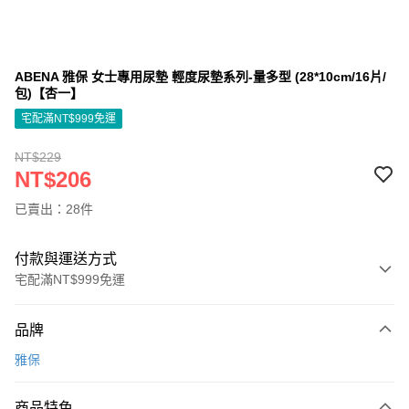
ABENA 雅保 女士專用尿墊 輕度尿墊系列-量多型 (28*10cm/16片/
包)【杏一】
宅配滿NT$999免運
NT$229
NT$206
已賣出：28件
付款與運送方式
宅配滿NT$999免運
付款方式
品牌
信用卡一次付款
雅保
信用卡分期付款
3 期 0 利率 每期
NT$68
21家銀行
商品特色