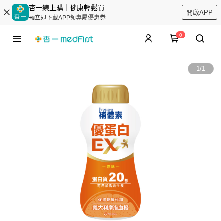
杏一線上購｜健康輕鬆買
開啟APP
📲立即下載APP領專屬優惠券
0
1
/
1