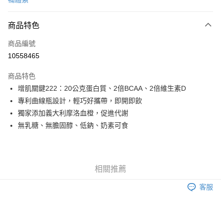
信用卡分期付款
3 期 0 利率 每期
NT$616
21家銀行
商品特色
6 期 0 利率 每期
NT$308
21家銀行
合作金庫商業銀行
第一商業銀行
商品編號
華南商業銀行
彰化商業銀行
合作金庫商業銀行
第一商業銀行
10558465
LINE Pay
上海商業儲蓄銀行
台北富邦商業銀行
華南商業銀行
彰化商業銀行
國泰世華商業銀行
兆豐國際商業銀行
Apple Pay
上海商業儲蓄銀行
台北富邦商業銀行
商品特色
臺灣中小企業銀行
台中商業銀行
國泰世華商業銀行
兆豐國際商業銀行
增肌關鍵222：20公克蛋白質、2倍BCAA、2倍維生素D
匯豐（台灣）商業銀行
華泰商業銀行
街口支付
臺灣中小企業銀行
台中商業銀行
專利曲線瓶設計，輕巧好攜帶，即開即飲
聯邦商業銀行
遠東國際商業銀行
匯豐（台灣）商業銀行
華泰商業銀行
悠遊付
元大商業銀行
永豐商業銀行
獨家添加義大利摩洛血橙，促進代謝
聯邦商業銀行
遠東國際商業銀行
玉山商業銀行
星展（台灣）商業銀行
無乳糖、無膽固醇、低鈉、奶素可食
元大商業銀行
永豐商業銀行
Google Pay
台新國際商業銀行
中國信託商業銀行
玉山商業銀行
星展（台灣）商業銀行
台灣樂天信用卡公司
台新國際商業銀行
中國信託商業銀行
全盈+PAY
台灣樂天信用卡公司
大哥付你分期
相關推薦
相關說明
客服
【大哥付你分期使用說明】
AFTEE先享後付
1.本服務由台灣大哥大提供，台灣大哥大用戶可立即使用無須另外申請。
2.付款方式選擇「大哥付你分期」，訂單成立後會自動跳轉到大哥付的交易
相關說明
流程，驗證手機門號後，選擇欲分期的期數、繳款截止日，確認付款後即完
【關於「AFTEE先享後付」】