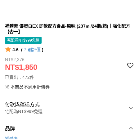
補體素 優蛋白EX 即飲配方食品-原味 (237ml/24瓶/箱)｜強化配方
【杏一】
宅配滿NT$999免運
4.6
(
7
則評價
)
NT$2,376
NT$1,850
已賣出：472件
※ 本商品不適用折價券
付款與運送方式
宅配滿NT$999免運
付款方式
品牌
信用卡一次付款
補體素