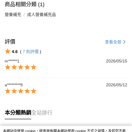
成交易。
ATM付款
商品相關分類 (1)
AFTEE先享後付是「在收到商品之後才付款」的支付方式。 讓您購物簡單
3.實際核准額度、可分期數及費用金額請依後續交易確認頁面所載為準。
便利好安心！
4.訂單成立30分鐘內，如未前往確認交易或遇審核未通過，訂單將自動取
營養補充
成人營養補充品
１．簡單：不需註冊會員、不需綁卡、不需儲值。
運送方式
消。如遇「轉專審核」未通過狀況，表示未達大哥付你分期系統評分，恕無
２．便利：只要手機號碼，簡訊認證，即可結帳。
法說明評估內容。
３．安心：先確認商品／服務後，再付款。
大榮宅配
【繳款方式說明】
1.分期款項不併入電信帳單，「大哥付你分期」於每月結算日後寄送繳費提
每筆NT$80，滿NT$999(含以上)免運費
【「AFTEE先享後付」結帳流程】
醒簡訊。
評價
１．於結帳方式選擇「AFTEE先享後付」後，將跳轉至「AFTEE先享後付」
查看全部
2.透過簡訊連結打開帳單後，可選擇「超商條碼／台灣大直營門市／銀行轉
結帳頁面，進行簡訊認證並確認金額後，即可完成結帳。
帳／街口支付／iPASS MONEY」等通路繳費。
4.6
(
7
則評價
)
２．訂單成立數日內，您將收到繳費通知簡訊。
３．收到繳費通知簡訊後14天內，點擊此簡訊中的連結，可透過四大超商／
【注意事項】
m******1
2026/05/15
ATM／網路銀行／等多元方式進行付款，方視為交易完成。
1.本服務係由「台灣大哥大股份有限公司」（以下簡稱本公司）所提供，讓
※ 請注意：結帳手續完成當下不需立刻繳費，但若您需要取消訂單，請聯絡
用戶於交易時，得透過本服務購買商品或服務，並由商店將買賣／分期付款
購買商品的店家。未經商家同意取消之訂單仍視為有效，需透過AFTEE先享
買賣價金債權讓與本公司後，依約使用本公司帳單繳交帳款。
後付繳納相關費用。
2.基於同意付款使用「大哥付你分期」之契約關係目的，商店將以您的個人
※ 交易是否成功請以「AFTEE先享後付 」之結帳頁面顯示為準，若有關於
a*********9
2026/05/12
資料（包含姓名、電話或地址）提供予台灣大哥大進項蒐集、處理及利用，
是否繳費成功／繳費後需取消欲退款等相關疑問，請聯繫「AFTEE先享後付
由本公司與您本人進行分期帳單所需資料之確認、核對及更正。
客戶支援中心」
https://netprotections.freshdesk.com/support/home
3.完整用戶服務條款，請詳閱以下連結：
https://oppay.tw/userRule
【注意事項】
１．透過由恩沛科技股份有限公司提供之「AFTEE先享後付」服務完成之交
本分類熱銷
全站排行
易，需依本服務之必要範圍內提供個人資料，並將交易相關給付款項請求債
權轉讓予恩沛科技股份有限公司。
２．關於個人資料處理事宜，請瀏覽以下網址：
本網站中使用 cookie，欲查詢有關本網站使用 cookie 方式之詳情，及若您不希
https://aftee.tw/terms/#terms3