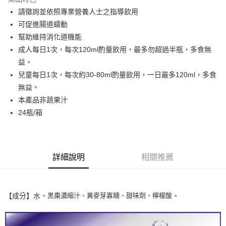
6 期 0 利率 每期
NT$380
21家銀行
合作金庫商業銀行
第一商業銀行
請徵詢並依照專業營養人士之指導飲用
華南商業銀行
彰化商業銀行
合作金庫商業銀行
第一商業銀行
LINE Pay
可促進腸道蠕動
上海商業儲蓄銀行
台北富邦商業銀行
華南商業銀行
彰化商業銀行
國泰世華商業銀行
兆豐國際商業銀行
幫助維持消化道機能
Apple Pay
上海商業儲蓄銀行
台北富邦商業銀行
臺灣中小企業銀行
台中商業銀行
成人每日1次，每次120ml酌量飲用，最多勿超過半瓶，多食無
國泰世華商業銀行
兆豐國際商業銀行
匯豐（台灣）商業銀行
華泰商業銀行
街口支付
臺灣中小企業銀行
台中商業銀行
益。
聯邦商業銀行
遠東國際商業銀行
匯豐（台灣）商業銀行
華泰商業銀行
兒童每日1次，每次約30-80ml酌量飲用，一日最多120ml，多食
悠遊付
元大商業銀行
永豐商業銀行
聯邦商業銀行
遠東國際商業銀行
無益。
玉山商業銀行
星展（台灣）商業銀行
元大商業銀行
永豐商業銀行
Google Pay
本產品非蔬果汁
台新國際商業銀行
中國信託商業銀行
玉山商業銀行
星展（台灣）商業銀行
台灣樂天信用卡公司
24瓶/箱
台新國際商業銀行
中國信託商業銀行
全盈+PAY
台灣樂天信用卡公司
大哥付你分期
相關說明
詳細說明
相關推薦
【大哥付你分期使用說明】
AFTEE先享後付
1.本服務由台灣大哥大提供，台灣大哥大用戶可立即使用無須另外申請。
2.付款方式選擇「大哥付你分期」，訂單成立後會自動跳轉到大哥付的交易
相關說明
流程，驗證手機門號後，選擇欲分期的期數、繳款截止日，確認付款後即完
【關於「AFTEE先享後付」】
成交易。
【成分】水、
黑棗濃縮汁、異麥芽寡糖、甜味劑、檸檬酸
。
ATM付款
AFTEE先享後付是「在收到商品之後才付款」的支付方式。 讓您購物簡單
3.實際核准額度、可分期數及費用金額請依後續交易確認頁面所載為準。
便利好安心！
4.訂單成立30分鐘內，如未前往確認交易或遇審核未通過，訂單將自動取
１．簡單：不需註冊會員、不需綁卡、不需儲值。
運送方式
消。如遇「轉專審核」未通過狀況，表示未達大哥付你分期系統評分，恕無
２．便利：只要手機號碼，簡訊認證，即可結帳。