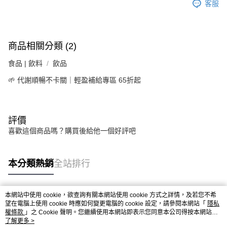
４．使用「AFTEE先享後付」時，將依據個別帳號之用戶狀況，依本公司即
客服
時審查核予不同之上限額度；若仍有額度不足之情形，本公司將視審查結果
請求用戶進行身份認證。
５．嚴禁一人註冊多個帳號或使用他人資訊註冊。若發現惡意使用之情形，
恩沛科技股份有限公司將有權停止該用戶之使用額度並採取法律行動。
商品相關分類 (2)
食品 | 飲料
飲品
🌱 代謝順暢不卡關｜輕盈補給專區 65折起
評價
喜歡這個商品嗎？購買後給他一個好評吧
本分類熱銷
全站排行
本網站中使用 cookie，欲查詢有關本網站使用 cookie 方式之詳情，及若您不希
熱門標籤
望在電腦上使用 cookie 時應如何變更電腦的 cookie 設定，請參閱本網站「
隱私
權條款
」之 Cookie 聲明。您繼續使用本網站即表示您同意本公司得按本網站使
用條款之 Cookie 聲明使用 cookie。
了解更多 >