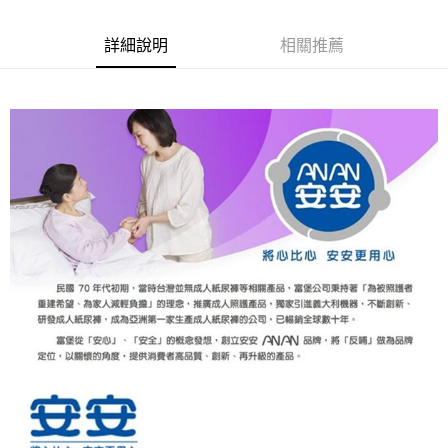
6 期 0 利率 每期
NT$220
21家銀行
合作金庫商業銀行
第一商業銀行
華南商業銀行
彰化商業銀行
合作金庫商業銀行
第一商業銀行
LINE Pay
詳細說明
相關推薦
上海商業儲蓄銀行
台北富邦商業銀行
華南商業銀行
彰化商業銀行
國泰世華商業銀行
兆豐國際商業銀行
Apple Pay
上海商業儲蓄銀行
台北富邦商業銀行
臺灣中小企業銀行
台中商業銀行
國泰世華商業銀行
兆豐國際商業銀行
匯豐（台灣）商業銀行
華泰商業銀行
街口支付
臺灣中小企業銀行
台中商業銀行
聯邦商業銀行
遠東國際商業銀行
匯豐（台灣）商業銀行
華泰商業銀行
悠遊付
元大商業銀行
永豐商業銀行
聯邦商業銀行
遠東國際商業銀行
玉山商業銀行
星展（台灣）商業銀行
元大商業銀行
永豐商業銀行
Google Pay
台新國際商業銀行
中國信託商業銀行
玉山商業銀行
星展（台灣）商業銀行
台灣樂天信用卡公司
台新國際商業銀行
中國信託商業銀行
全盈+PAY
台灣樂天信用卡公司
大哥付你分期
相關說明
【大哥付你分期使用說明】
AFTEE先享後付
1.本服務由台灣大哥大提供，台灣大哥大用戶可立即使用無須另外申請。
2.付款方式選擇「大哥付你分期」，訂單成立後會自動跳轉到大哥付的交易
相關說明
流程，驗證手機門號後，選擇欲分期的期數、繳款截止日，確認付款後即完
【關於「AFTEE先享後付」】
成交易。
ATM付款
AFTEE先享後付是「在收到商品之後才付款」的支付方式。 讓您購物簡單
3.實際核准額度、可分期數及費用金額請依後續交易確認頁面所載為準。
便利好安心！
4.訂單成立30分鐘內，如未前往確認交易或遇審核未通過，訂單將自動取
１．簡單：不需註冊會員、不需綁卡、不需儲值。
運送方式
消。如遇「轉專審核」未通過狀況，表示未達大哥付你分期系統評分，恕無
２．便利：只要手機號碼，簡訊認證，即可結帳。