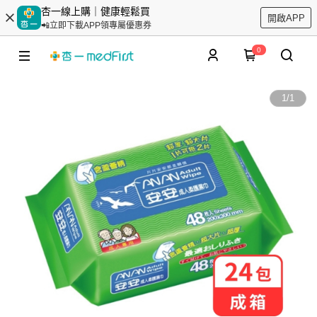
杏一線上購｜健康輕鬆買
開啟APP
📲立即下載APP領專屬優惠券
0
1
/
1