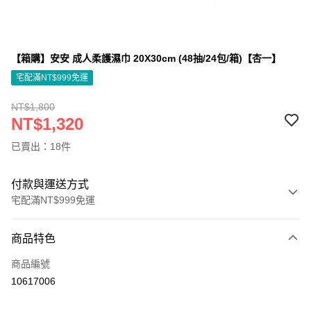
【箱購】安安 成人柔護濕巾 20X30cm (48抽/24包/箱)【杏一】
宅配滿NT$999免運
NT$1,800
NT$1,320
已賣出：18件
付款與運送方式
宅配滿NT$999免運
付款方式
商品特色
信用卡一次付款
商品編號
信用卡分期付款
10617006
3 期 0 利率 每期
NT$440
21家銀行