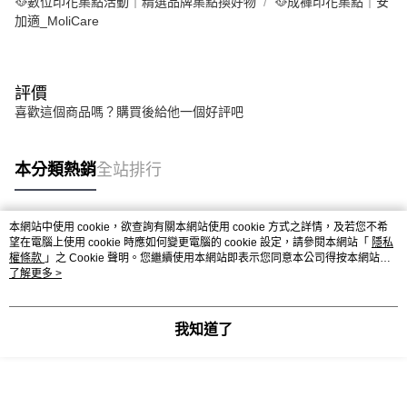
🥘數位印花集點活動｜精選品牌集點換好物
🥘成褲印花集點｜安
加適_MoliCare
評價
喜歡這個商品嗎？購買後給他一個好評吧
本分類熱銷
全站排行
本網站中使用 cookie，欲查詢有關本網站使用 cookie 方式之詳情，及若您不希
熱門標籤
望在電腦上使用 cookie 時應如何變更電腦的 cookie 設定，請參閱本網站「
隱私
權條款
」之 Cookie 聲明。您繼續使用本網站即表示您同意本公司得按本網站使
用條款之 Cookie 聲明使用 cookie。
了解更多 >
我知道了