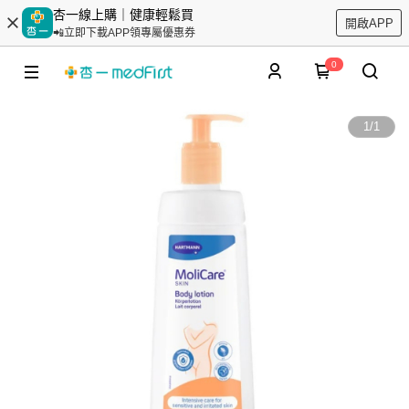
杏一線上購｜健康輕鬆買
開啟APP
📲立即下載APP領專屬優惠券
0
1
/
1