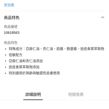
安加適
信用卡分期付款
3 期 0 利率 每期
NT$161
21家銀行
商品特色
6 期 0 利率 每期
NT$80
21家銀行
合作金庫商業銀行
第一商業銀行
商品編號
華南商業銀行
彰化商業銀行
合作金庫商業銀行
第一商業銀行
10618563
LINE Pay
上海商業儲蓄銀行
台北富邦商業銀行
華南商業銀行
彰化商業銀行
國泰世華商業銀行
兆豐國際商業銀行
Apple Pay
上海商業儲蓄銀行
台北富邦商業銀行
商品特色
臺灣中小企業銀行
台中商業銀行
國泰世華商業銀行
兆豐國際商業銀行
特殊成分：亞麻仁油、杏仁油、肌酸、胺基酸、迷迭香葉萃取物
匯豐（台灣）商業銀行
華泰商業銀行
街口支付
臺灣中小企業銀行
台中商業銀行
低敏配方
聯邦商業銀行
遠東國際商業銀行
匯豐（台灣）商業銀行
華泰商業銀行
悠遊付
元大商業銀行
永豐商業銀行
亞麻仁油和杏仁油添加
聯邦商業銀行
遠東國際商業銀行
玉山商業銀行
星展（台灣）商業銀行
迷迭香葉萃取物添加
元大商業銀行
永豐商業銀行
Google Pay
台新國際商業銀行
中國信託商業銀行
玉山商業銀行
星展（台灣）商業銀行
特別適用於熟齡與敏感性皮膚使用
台灣樂天信用卡公司
台新國際商業銀行
中國信託商業銀行
全盈+PAY
台灣樂天信用卡公司
大哥付你分期
相關說明
詳細說明
相關推薦
【大哥付你分期使用說明】
AFTEE先享後付
1.本服務由台灣大哥大提供，台灣大哥大用戶可立即使用無須另外申請。
2.付款方式選擇「大哥付你分期」，訂單成立後會自動跳轉到大哥付的交易
相關說明