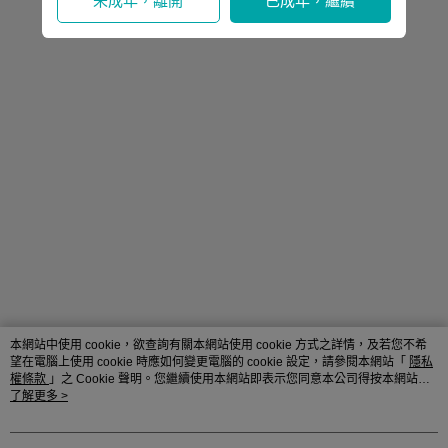
未成年，離開
已成年，繼續
本網站中使用 cookie，欲查詢有關本網站使用 cookie 方式之詳情，及若您不希
望在電腦上使用 cookie 時應如何變更電腦的 cookie 設定，請參閱本網站「
隱私
權條款
」之 Cookie 聲明。您繼續使用本網站即表示您同意本公司得按本網站使
用條款之 Cookie 聲明使用 cookie。
了解更多 >