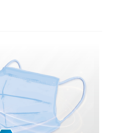
囤貨專區｜補給一次買齊｜優惠組合一次看🔥
你分期使用說明】
享後付
由台灣大哥大提供，台灣大哥大用戶可立即使用無須另外申請。
式選擇「大哥付你分期」，訂單成立後會自動跳轉到大哥付的交易
證手機門號後，選擇欲分期的期數、繳款截止日，確認付款後即
FTEE先享後付」】
。
先享後付是「在收到商品之後才付款」的支付方式。 讓您購物簡單
准額度、可分期數及費用金額請依後續交易確認頁面所載為準。
心！
立30分鐘內，如未前往確認交易或遇審核未通過，訂單將自動取
：不需註冊會員、不需綁卡、不需儲值。
「轉專審核」未通過狀況，表示未達大哥付你分期系統評分，恕
：只要手機號碼，簡訊認證，即可結帳。
評估內容。
：先確認商品／服務後，再付款。
式說明】
項不併入電信帳單，「大哥付你分期」於每月結算日後寄送繳費提
EE先享後付」結帳流程】
0，滿NT$999(含以上)免運費
方式選擇「AFTEE先享後付」後，將跳轉至「AFTEE先享後
訊連結打開帳單後，可選擇「超商條碼／台灣大直營門市／銀行轉
頁面，進行簡訊認證並確認金額後，即可完成結帳。
付／iPASS MONEY」等通路繳費。
成立數日內，您將收到繳費通知簡訊。
費通知簡訊後14天內，點擊此簡訊中的連結，可透過四大超商
項】
網路銀行／等多元方式進行付款，方視為交易完成。
係由「台灣大哥大股份有限公司」（以下簡稱本公司）所提供，讓
：結帳手續完成當下不需立刻繳費，但若您需要取消訂單，請聯
易時，得透過本服務購買商品或服務，並由商店將買賣／分期付
的店家。未經商家同意取消之訂單仍視為有效，需透過AFTEE
金債權讓與本公司後，依約使用本公司帳單繳交帳款。
繳納相關費用。
意付款使用「大哥付你分期」之契約關係目的，商店將以您的個人
否成功請以「AFTEE先享後付 」之結帳頁面顯示為準，若有關於
含姓名、電話或地址）提供予台灣大哥大進項蒐集、處理及利
功／繳費後需取消欲退款等相關疑問，請聯繫「AFTEE先享後
公司與您本人進行分期帳單所需資料之確認、核對及更正。
援中心」
https://netprotections.freshdesk.com/support/home
戶服務條款，請詳閱以下連結：
https://oppay.tw/userRule