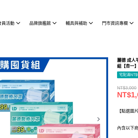
會員活動
品牌旗艦館
輔具與補助
門市資訊專欄
麗德 成人平
組【杏一
宅配滿NT$
NT$3,000
NT$1,
【點選圖片
內含以下