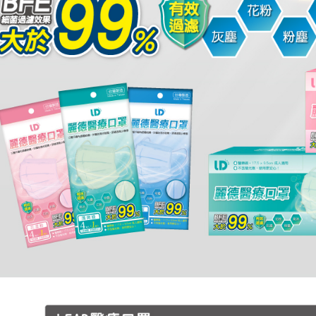
【注意事
１．透過由
交易，需
求債權轉
２．關於
https://aft
３．未成
「AFTE
任。
４．使用「
即時審查
結果請求
５．嚴禁
形，恩沛
動。