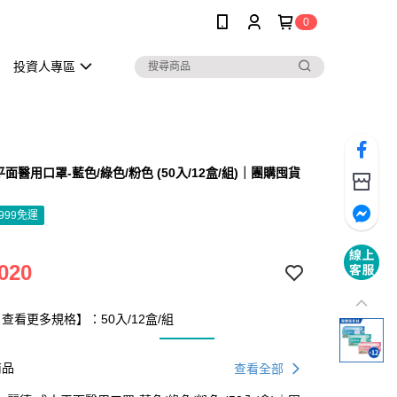
0
投資人專區
面醫用口罩-藍色/綠色/粉色 (50入/12盒/組)｜團購囤貨
】
999免運
020
查看更多規格】：50入/12盒/組
商品
查看全部