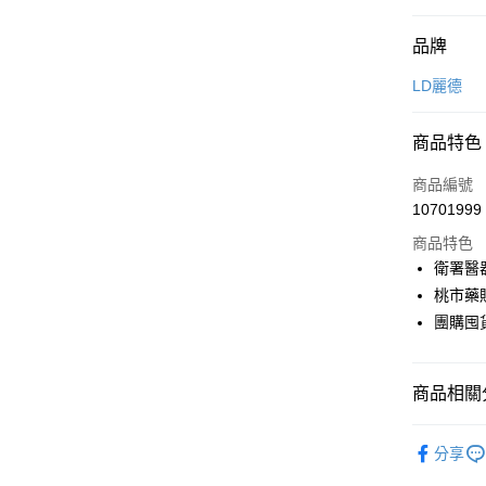
付款方式
品牌
信用卡一
LD麗德
信用卡分
商品特色
3 期 
商品編號
6 期 
合作金
10701999
華南商
合作金
LINE Pay
上海商
商品特色
華南商
國泰世
衛署醫器
Apple Pay
上海商
臺灣中
桃市藥販
國泰世
匯豐（
街口支付
臺灣中
團購囤
聯邦商
匯豐（
悠遊付
元大商
聯邦商
玉山商
元大商
Google Pa
商品相關分
台新國
玉山商
台灣樂
台新國
全盈+PAY
生活用品
分享
台灣樂
😷 防疫
大哥付你