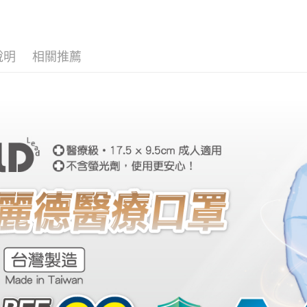
相關說明
📦 揪團
【大哥付
AFTEE先
1.本服務
2.付款方
相關說明
說明
相關推薦
流程，驗
【關於「A
ATM付款
完成交易
AFTEE
3.實際核
便利好安
4.訂單成
１．簡單
消。如遇
２．便利
運送方式
無法說明
３．安心
【繳款方
大榮宅配
1.分期款
【「AFT
醒簡訊。
每筆NT$8
１．於結帳
2.透過簡
付」結帳
帳／街口支
２．訂單
３．收到繳
【注意事
／ATM／
1.本服務
※ 請注意
用戶於交
絡購買商品
款買賣價
先享後付
2.基於同
※ 交易是
資料（包
是否繳費成
用，由本
付客戶支
3.完整用