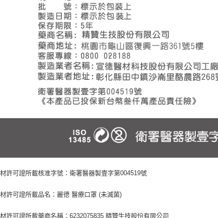
材許可證所載核准字號：衛署醫器製壹字第004519號
材許可證所載品名：麗德 醫療口罩 (未滅菌)
材許可證所載藥商名稱：6232075835 精贊生技股份有限公司