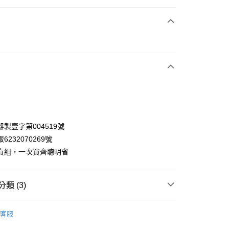
次付款
期付款
0 利率 每期
NT$340
21家銀行
0 利率 每期
NT$170
21家銀行
庫商業銀行
第一商業銀行
業銀行
彰化商業銀行
庫商業銀行
第一商業銀行
業儲蓄銀行
台北富邦商業銀行
業銀行
彰化商業銀行
華商業銀行
兆豐國際商業銀行
製壹字第004519號
業儲蓄銀行
台北富邦商業銀行
小企業銀行
台中商業銀行
6232070269號
華商業銀行
兆豐國際商業銀行
台灣）商業銀行
華泰商業銀行
小企業銀行
台中商業銀行
貨組，一次買齊聰明省
業銀行
遠東國際商業銀行
台灣）商業銀行
華泰商業銀行
業銀行
永豐商業銀行
業銀行
遠東國際商業銀行
業銀行
星展（台灣）商業銀行
業銀行
永豐商業銀行
y
類 (3)
際商業銀行
中國信託商業銀行
業銀行
星展（台灣）商業銀行
天信用卡公司
際商業銀行
中國信託商業銀行
口罩
客服
天信用卡公司
專區｜口罩、防護小物、必備囤貨
口罩專區 | 周邊小物
分期