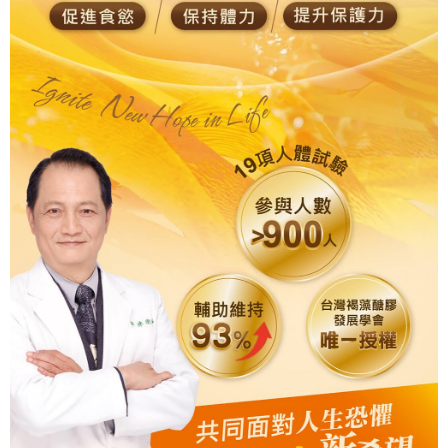
權轉讓予恩沛科技股份有限公司。
２．關於個人資料處理事宜，請瀏覽以下網址：
https://aftee.tw/terms/#terms3
３．未成年的使用者請事先徵得法定代理人或監護人之同意方可使用
「AFTEE先享後付」，若未經同意申辦者引起之損失，本公司不負相關責
任。
４．使用「AFTEE先享後付」時，將依據個別帳號之用戶狀況，依本公司即
時審查核予不同之上限額度；若仍有額度不足之情形，本公司將視審查結果
請求用戶進行身份認證。
５．嚴禁一人註冊多個帳號或使用他人資訊註冊。若發現惡意使用之情形，
恩沛科技股份有限公司將有權停止該用戶之使用額度並採取法律行動。