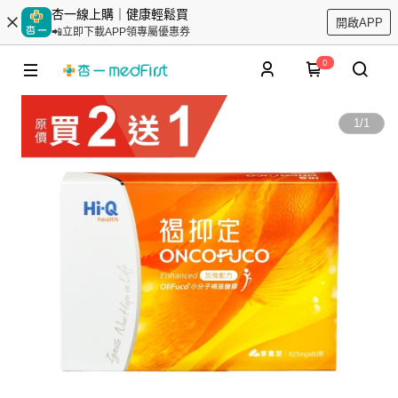
杏一線上購｜健康輕鬆買
開啟APP
📲立即下載APP領專屬優惠券
0
1
/
1