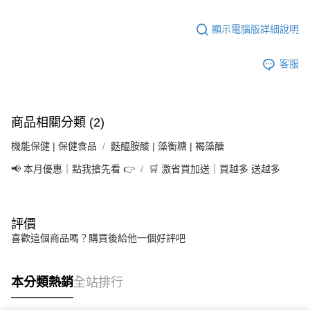
顯示電腦版詳細說明
客服
商品相關分類 (2)
機能保健 | 保健食品
麩醯胺酸 | 藻衡糖 | 褐藻醣
📢 本月優惠｜點我搶先看 👉
🛒 激省買加送｜買越多 送越多
評價
喜歡這個商品嗎？購買後給他一個好評吧
本分類熱銷
全站排行