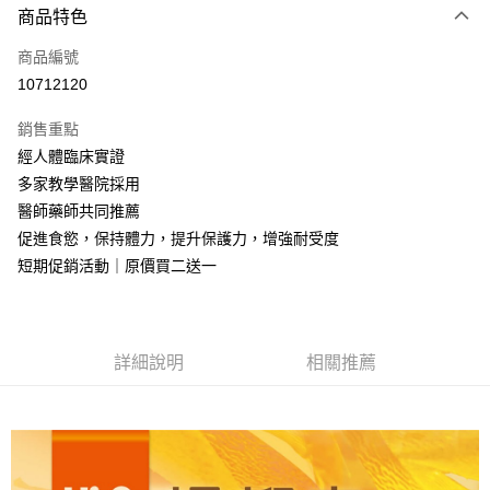
商品特色
信用卡一次付款
商品編號
信用卡分期付款
10712120
3 期 0 利率 每期
NT$2,266
21家銀行
銷售重點
6 期 0 利率 每期
NT$1,133
21家銀行
合作金庫商業銀行
第一商業銀行
經人體臨床實證
華南商業銀行
彰化商業銀行
合作金庫商業銀行
第一商業銀行
LINE Pay
多家教學醫院採用
上海商業儲蓄銀行
台北富邦商業銀行
華南商業銀行
彰化商業銀行
國泰世華商業銀行
兆豐國際商業銀行
醫師藥師共同推薦
Apple Pay
上海商業儲蓄銀行
台北富邦商業銀行
臺灣中小企業銀行
台中商業銀行
促進食慾，保持體力，提升保護力，增強耐受度
國泰世華商業銀行
兆豐國際商業銀行
匯豐（台灣）商業銀行
華泰商業銀行
街口支付
臺灣中小企業銀行
台中商業銀行
短期促銷活動｜原價買二送一
聯邦商業銀行
遠東國際商業銀行
匯豐（台灣）商業銀行
華泰商業銀行
悠遊付
元大商業銀行
永豐商業銀行
聯邦商業銀行
遠東國際商業銀行
玉山商業銀行
星展（台灣）商業銀行
元大商業銀行
永豐商業銀行
Google Pay
台新國際商業銀行
中國信託商業銀行
玉山商業銀行
星展（台灣）商業銀行
詳細說明
相關推薦
台灣樂天信用卡公司
台新國際商業銀行
中國信託商業銀行
全盈+PAY
台灣樂天信用卡公司
大哥付你分期
相關說明
【大哥付你分期使用說明】
AFTEE先享後付