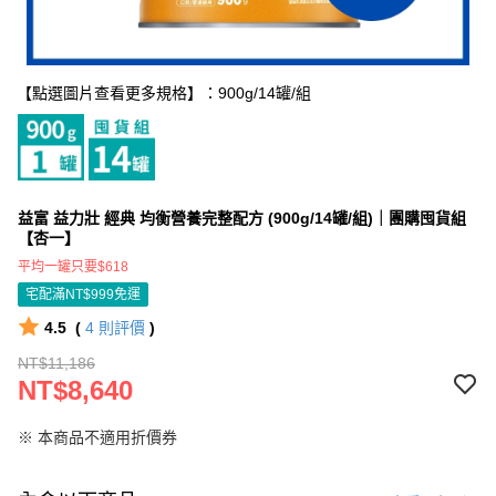
【點選圖片查看更多規格】：900g/14罐/組
益富 益力壯 經典 均衡營養完整配方 (900g/14罐/組)｜團購囤貨組
【杏一】
平均一罐只要$618
宅配滿NT$999免運
4.5
(
4
則評價
)
NT$11,186
NT$8,640
※ 本商品不適用折價券