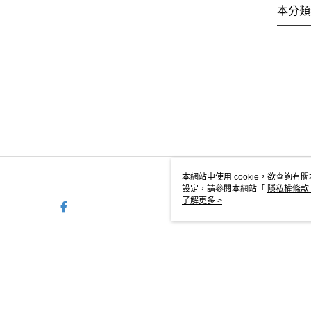
本分類
本網站中使用 cookie，欲查詢有關
設定，請參閱本網站「
隱私權條款
使用 cookie。
了解更多 >