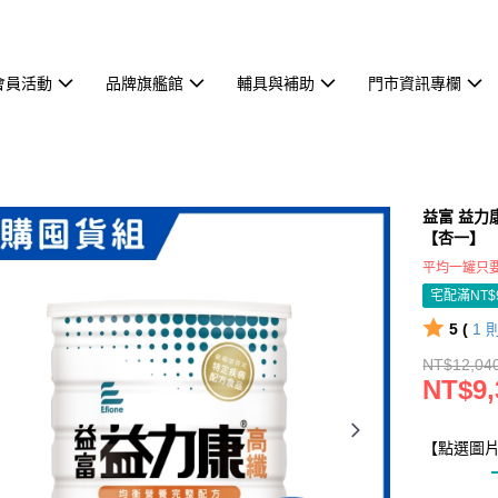
會員活動
品牌旗艦館
輔具與補助
門市資訊專欄
益富 益力康
【杏一】
平均一罐只要
宅配滿NT$
5 (
1
NT$12,04
NT$9,
【點選圖片