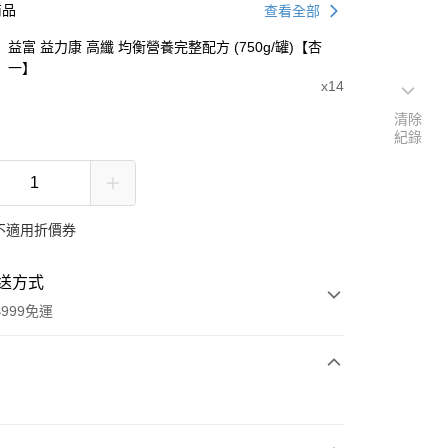
商品
查看全部
益富 益力康 高纖 均衡營養完整配方 (750g/罐)【杏
一】
x14
清除
紀錄
不適用折價券
送方式
999免運
次付款
期付款