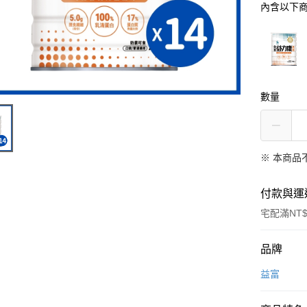
內含以下
數量
※ 本商品
付款與運
宅配滿NT$
付款方式
品牌
信用卡一
益富
信用卡分