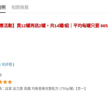
4.訂單成
１．簡單
說明
相關推薦
消。如遇
２．便利
運送方式
無法說明
３．安心
【繳款方
大榮宅配
1.分期款
【「AFT
醒簡訊。
惠活動】買12罐再送2罐，共14罐/組｜平均每罐只要 66
每筆NT$8
１．於結帳
2.透過簡
付」結帳
帳／街口支
２．訂單
３．收到繳
【注意事
／ATM／
1.本服務
※ 請注意
用戶於交
絡購買商品
款買賣價
先享後付
2.基於同
※ 交易是
資料（包
1
則評價
)
是否繳費成
用，由本
付客戶支
3.完整用
*0
【注意事
１．透過由
交易，需
：益富 益力康 高纖 均衡營養完整配方 (750g/罐)【杏一】
求債權轉
２．關於
https://aft
３．未成