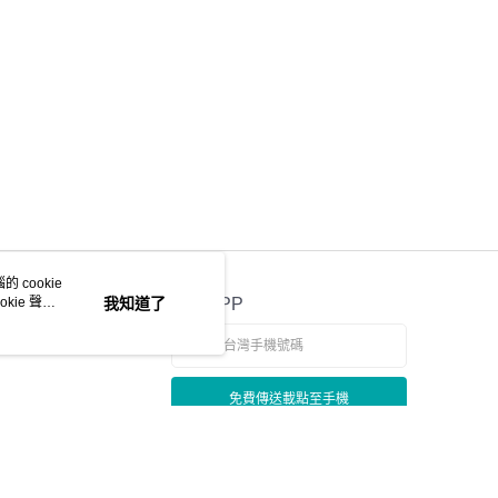
E先享後付」，若未經同意申辦者引起之損失，本公司不負相關責
AFTEE先享後付」時，將依據個別帳號之用戶狀況，依本公司
核予不同之上限額度；若仍有額度不足之情形，本公司將視審查
用戶進行身份認證。
一人註冊多個帳號或使用他人資訊註冊。若發現惡意使用之情
科技股份有限公司將有權停止該用戶之使用額度並採取法律行
 cookie
kie 聲明
我知道了
官方APP
免費傳送載點至手機
若接到可疑電話，請洽詢165反詐騙專線