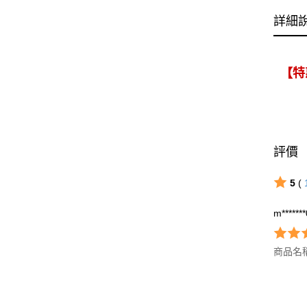
詳細
【特
評價
5
(
m******
商品名稱