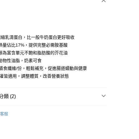
0 利率 每期
NT$3,100
21家銀行
0 利率 每期
NT$1,550
21家銀行
庫商業銀行
第一商業銀行
業銀行
彰化商業銀行
庫商業銀行
第一商業銀行
業儲蓄銀行
台北富邦商業銀行
業銀行
彰化商業銀行
華商業銀行
兆豐國際商業銀行
%濃縮乳清蛋白，比一般牛奶蛋白更好吸收
業儲蓄銀行
台北富邦商業銀行
小企業銀行
台中商業銀行
熱量佔比17%，提供完整必需胺基酸
華商業銀行
兆豐國際商業銀行
台灣）商業銀行
華泰商業銀行
小企業銀行
台中商業銀行
源為富含單元不飽和脂肪酸的芥花油
業銀行
遠東國際商業銀行
台灣）商業銀行
華泰商業銀行
動物性油脂，奶素可食
業銀行
永豐商業銀行
業銀行
遠東國際商業銀行
g膳食纖維/份，輕鬆補充，促進腸道蠕動與健康
業銀行
星展（台灣）商業銀行
業銀行
永豐商業銀行
y
際商業銀行
中國信託商業銀行
管灌皆適用，調整體質，改善營養狀態
業銀行
星展（台灣）商業銀行
天信用卡公司
際商業銀行
中國信託商業銀行
天信用卡公司
分期
類 (2)
成人營養補充品
你分期使用說明】
客服
享後付
由台灣大哥大提供，台灣大哥大用戶可立即使用無須另外申請。
囤貨專區｜補給一次買齊｜優惠組合一次看🔥
式選擇「大哥付你分期」，訂單成立後會自動跳轉到大哥付的交易
證手機門號後，選擇欲分期的期數、繳款截止日，確認付款後即
FTEE先享後付」】
。
先享後付是「在收到商品之後才付款」的支付方式。 讓您購物簡單
准額度、可分期數及費用金額請依後續交易確認頁面所載為準。
心！