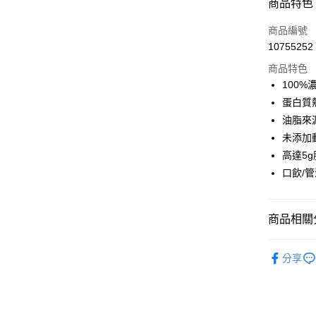
商品特色
3 期 
商品編號
6 期 
合作金
10755252
華南商
合作金
LINE Pay
上海商
商品特色
華南商
國泰世
100
Apple Pay
上海商
臺灣中
蛋白質
國泰世
匯豐（
街口支付
臺灣中
油脂來
聯邦商
匯豐（
未添加
悠遊付
元大商
聯邦商
高達5
玉山商
元大商
Google Pa
台新國
口飲/
玉山商
台灣樂
台新國
全盈+PAY
台灣樂
大哥付你
商品相關分
相關說明
營養補充
【大哥付
分享
AFTEE先
1.本服務
📦 揪團
2.付款方
相關說明
流程，驗
【關於「A
ATM付款
完成交易
AFTEE
3.實際核
便利好安