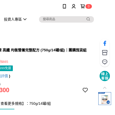
0
投資人專區
 高纖 均衡營養完整配方 (750g/14罐/組)｜團購囤貨組
$665
999免運
則評價
)
0
300
查看更多規格】：750g/14罐/組