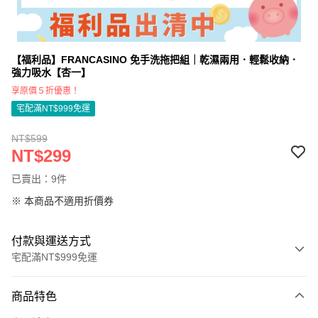
【福利品】FRANCASINO 免手洗拖把組｜乾濕兩用．輕鬆收納．
強力吸水【杏一】
享原價５折優惠！
宅配滿NT$999免運
NT$599
NT$299
已賣出：9件
※ 本商品不適用折價券
付款與運送方式
宅配滿NT$999免運
付款方式
商品特色
信用卡一次付款