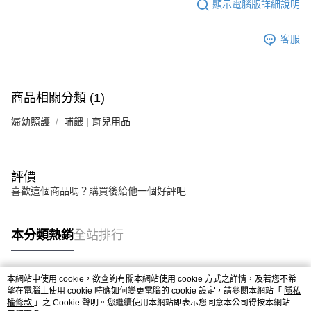
顯示電腦版詳細說明
法說明評估內容。
３．安心：先確認商品／服務後，再付款。
付款後全家取貨
【繳款方式說明】
1.分期款項不併入電信帳單，「大哥付你分期」於每月結算日後寄送繳費提
每筆NT$65，滿NT$499(含以上)免運費
【「AFTEE先享後付」結帳流程】
客服
醒簡訊。
１．於結帳方式選擇「AFTEE先享後付」後，將跳轉至「AFTEE先享後付」
2.透過簡訊連結打開帳單後，可選擇「超商條碼／台灣大直營門市／銀行轉
付款後萊爾富取貨
結帳頁面，進行簡訊認證並確認金額後，即可完成結帳。
帳／街口支付／iPASS MONEY」等通路繳費。
２．訂單成立數日內，您將收到繳費通知簡訊。
每筆NT$65，滿NT$799(含以上)免運費
３．收到繳費通知簡訊後14天內，點擊此簡訊中的連結，可透過四大超商／
【注意事項】
商品相關分類 (1)
ATM／網路銀行／等多元方式進行付款，方視為交易完成。
付款後7-11取貨
1.本服務係由「台灣大哥大股份有限公司」（以下簡稱本公司）所提供，讓
※ 請注意：結帳手續完成當下不需立刻繳費，但若您需要取消訂單，請聯絡
用戶於交易時，得透過本服務購買商品或服務，並由商店將買賣／分期付款
婦幼照護
哺餵 | 育兒用品
每筆NT$65，滿NT$799(含以上)免運費
購買商品的店家。未經商家同意取消之訂單仍視為有效，需透過AFTEE先享
買賣價金債權讓與本公司後，依約使用本公司帳單繳交帳款。
後付繳納相關費用。
2.基於同意付款使用「大哥付你分期」之契約關係目的，商店將以您的個人
大榮宅配
※ 交易是否成功請以「AFTEE先享後付 」之結帳頁面顯示為準，若有關於
資料（包含姓名、電話或地址）提供予台灣大哥大進項蒐集、處理及利用，
是否繳費成功／繳費後需取消欲退款等相關疑問，請聯繫「AFTEE先享後付
每筆NT$80，滿NT$999(含以上)免運費
由本公司與您本人進行分期帳單所需資料之確認、核對及更正。
客戶支援中心」
https://netprotections.freshdesk.com/support/home
評價
3.完整用戶服務條款，請詳閱以下連結：
https://oppay.tw/userRule
喜歡這個商品嗎？購買後給他一個好評吧
【注意事項】
１．透過由恩沛科技股份有限公司提供之「AFTEE先享後付」服務完成之交
易，需依本服務之必要範圍內提供個人資料，並將交易相關給付款項請求債
本分類熱銷
全站排行
權轉讓予恩沛科技股份有限公司。
２．關於個人資料處理事宜，請瀏覽以下網址：
https://aftee.tw/terms/#terms3
３．未成年的使用者請事先徵得法定代理人或監護人之同意方可使用
本網站中使用 cookie，欲查詢有關本網站使用 cookie 方式之詳情，及若您不希
「AFTEE先享後付」，若未經同意申辦者引起之損失，本公司不負相關責
熱門標籤
望在電腦上使用 cookie 時應如何變更電腦的 cookie 設定，請參閱本網站「
隱私
任。
權條款
」之 Cookie 聲明。您繼續使用本網站即表示您同意本公司得按本網站使