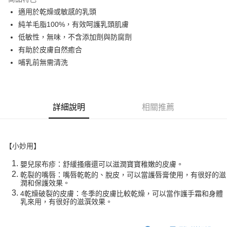
6 期 0 利率 每期
NT$47
21家銀行
合作金庫商業銀行
第一商業銀行
適用於乾燥或敏感的乳頭
華南商業銀行
彰化商業銀行
合作金庫商業銀行
第一商業銀行
LINE Pay
純羊毛脂100%，有效呵護乳頭肌膚
上海商業儲蓄銀行
台北富邦商業銀行
華南商業銀行
彰化商業銀行
國泰世華商業銀行
兆豐國際商業銀行
低敏性，無味，不含添加劑與防腐劑
Apple Pay
上海商業儲蓄銀行
台北富邦商業銀行
臺灣中小企業銀行
台中商業銀行
有助於皮膚自然癒合
國泰世華商業銀行
兆豐國際商業銀行
匯豐（台灣）商業銀行
華泰商業銀行
街口支付
臺灣中小企業銀行
台中商業銀行
哺乳前無需清洗
聯邦商業銀行
遠東國際商業銀行
匯豐（台灣）商業銀行
華泰商業銀行
悠遊付
元大商業銀行
永豐商業銀行
聯邦商業銀行
遠東國際商業銀行
玉山商業銀行
星展（台灣）商業銀行
元大商業銀行
永豐商業銀行
Google Pay
台新國際商業銀行
中國信託商業銀行
玉山商業銀行
星展（台灣）商業銀行
詳細說明
相關推薦
台灣樂天信用卡公司
台新國際商業銀行
中國信託商業銀行
全盈+PAY
台灣樂天信用卡公司
大哥付你分期
【小妙用】
相關說明
【大哥付你分期使用說明】
嬰兒尿布疹：舒緩搔癢還可以滋潤寶寶稚嫩的皮膚。
AFTEE先享後付
1.本服務由台灣大哥大提供，台灣大哥大用戶可立即使用無須另外申請。
乾裂的嘴唇：嘴唇乾乾的、脫皮，可以當護唇膏使用，有很好的滋
2.付款方式選擇「大哥付你分期」，訂單成立後會自動跳轉到大哥付的交易
相關說明
潤和保護效果。
流程，驗證手機門號後，選擇欲分期的期數、繳款截止日，確認付款後即完
【關於「AFTEE先享後付」】
4乾燥破裂的皮膚：冬季的皮膚比較乾燥，可以當作護手霜和身體
成交易。
ATM付款
AFTEE先享後付是「在收到商品之後才付款」的支付方式。 讓您購物簡單
乳來用，有很好的滋潠效果。
3.實際核准額度、可分期數及費用金額請依後續交易確認頁面所載為準。
便利好安心！
4.訂單成立30分鐘內，如未前往確認交易或遇審核未通過，訂單將自動取
１．簡單：不需註冊會員、不需綁卡、不需儲值。
運送方式
消。如遇「轉專審核」未通過狀況，表示未達大哥付你分期系統評分，恕無
２．便利：只要手機號碼，簡訊認證，即可結帳。