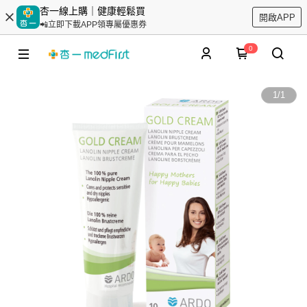
杏一線上購｜健康輕鬆買
開啟APP
📲立即下載APP領專屬優惠券
0
1
/
1