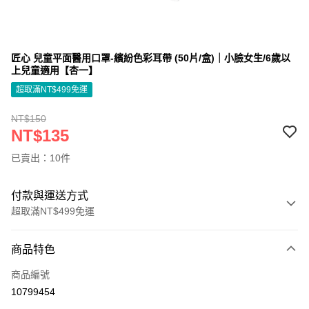
匠心 兒童平面醫用口罩-繽紛色彩耳帶 (50片/盒)｜小臉女生/6歲以
上兒童適用【杏一】
超取滿NT$499免運
NT$150
NT$135
已賣出：10件
付款與運送方式
超取滿NT$499免運
付款方式
商品特色
信用卡一次付款
商品編號
信用卡分期付款
10799454
3 期 0 利率 每期
NT$45
21家銀行