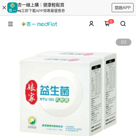
杏一線上購｜健康輕鬆買
開啟APP
📲立即下載APP領專屬優惠券
0
1
/
2