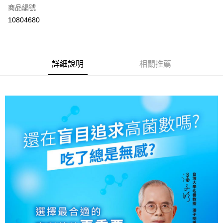
6 期 0 利率 每期
NT$733
21家銀行
合作金庫商業銀行
第一商業銀行
商品編號
華南商業銀行
彰化商業銀行
合作金庫商業銀行
第一商業銀行
10804680
LINE Pay
上海商業儲蓄銀行
台北富邦商業銀行
華南商業銀行
彰化商業銀行
國泰世華商業銀行
兆豐國際商業銀行
Apple Pay
上海商業儲蓄銀行
台北富邦商業銀行
臺灣中小企業銀行
台中商業銀行
國泰世華商業銀行
兆豐國際商業銀行
匯豐（台灣）商業銀行
華泰商業銀行
街口支付
臺灣中小企業銀行
台中商業銀行
詳細說明
相關推薦
聯邦商業銀行
遠東國際商業銀行
匯豐（台灣）商業銀行
華泰商業銀行
悠遊付
元大商業銀行
永豐商業銀行
聯邦商業銀行
遠東國際商業銀行
玉山商業銀行
星展（台灣）商業銀行
元大商業銀行
永豐商業銀行
Google Pay
台新國際商業銀行
中國信託商業銀行
玉山商業銀行
星展（台灣）商業銀行
台灣樂天信用卡公司
台新國際商業銀行
中國信託商業銀行
全盈+PAY
台灣樂天信用卡公司
大哥付你分期
相關說明
【大哥付你分期使用說明】
AFTEE先享後付
1.本服務由台灣大哥大提供，台灣大哥大用戶可立即使用無須另外申請。
2.付款方式選擇「大哥付你分期」，訂單成立後會自動跳轉到大哥付的交易
相關說明
流程，驗證手機門號後，選擇欲分期的期數、繳款截止日，確認付款後即完
【關於「AFTEE先享後付」】
成交易。
ATM付款
AFTEE先享後付是「在收到商品之後才付款」的支付方式。 讓您購物簡單
3.實際核准額度、可分期數及費用金額請依後續交易確認頁面所載為準。
便利好安心！
4.訂單成立30分鐘內，如未前往確認交易或遇審核未通過，訂單將自動取
１．簡單：不需註冊會員、不需綁卡、不需儲值。
運送方式
消。如遇「轉專審核」未通過狀況，表示未達大哥付你分期系統評分，恕無
２．便利：只要手機號碼，簡訊認證，即可結帳。