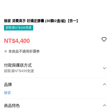
娘家 消費高手 好攝定膠囊 (30顆/2盒/組)【杏一】
超取滿NT$499免運
NT$4,400
※ 本商品不適用折價券
付款與運送方式
超取滿NT$499免運
付款方式
品牌
信用卡一次付款
娘家
信用卡分期付款
3 期 0 利率 每期
NT$1,466
21家銀行
商品特色