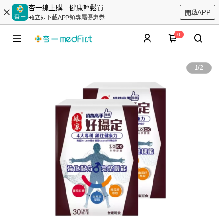
杏一線上購｜健康輕鬆買
開啟APP
📲立即下載APP領專屬優惠券
0
1
/
2