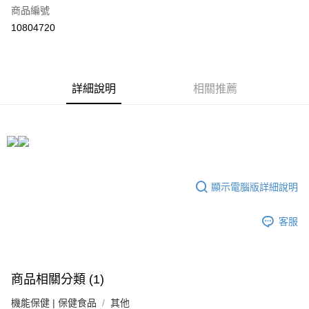
6 期 0 利率 每期
NT$733
21家銀行
合作金庫商業銀行
第一商業銀行
商品編號
華南商業銀行
彰化商業銀行
合作金庫商業銀行
第一商業銀行
10804720
LINE Pay
上海商業儲蓄銀行
台北富邦商業銀行
華南商業銀行
彰化商業銀行
國泰世華商業銀行
兆豐國際商業銀行
Apple Pay
上海商業儲蓄銀行
台北富邦商業銀行
臺灣中小企業銀行
台中商業銀行
國泰世華商業銀行
兆豐國際商業銀行
匯豐（台灣）商業銀行
華泰商業銀行
街口支付
臺灣中小企業銀行
台中商業銀行
詳細說明
相關推薦
聯邦商業銀行
遠東國際商業銀行
匯豐（台灣）商業銀行
華泰商業銀行
悠遊付
元大商業銀行
永豐商業銀行
聯邦商業銀行
遠東國際商業銀行
玉山商業銀行
星展（台灣）商業銀行
元大商業銀行
永豐商業銀行
Google Pay
台新國際商業銀行
中國信託商業銀行
玉山商業銀行
星展（台灣）商業銀行
台灣樂天信用卡公司
台新國際商業銀行
中國信託商業銀行
全盈+PAY
台灣樂天信用卡公司
大哥付你分期
顯示電腦版詳細說明
相關說明
【大哥付你分期使用說明】
客服
AFTEE先享後付
1.本服務由台灣大哥大提供，台灣大哥大用戶可立即使用無須另外申請。
2.付款方式選擇「大哥付你分期」，訂單成立後會自動跳轉到大哥付的交易
相關說明
流程，驗證手機門號後，選擇欲分期的期數、繳款截止日，確認付款後即完
【關於「AFTEE先享後付」】
成交易。
ATM付款
AFTEE先享後付是「在收到商品之後才付款」的支付方式。 讓您購物簡單
3.實際核准額度、可分期數及費用金額請依後續交易確認頁面所載為準。
商品相關分類 (1)
便利好安心！
4.訂單成立30分鐘內，如未前往確認交易或遇審核未通過，訂單將自動取
１．簡單：不需註冊會員、不需綁卡、不需儲值。
運送方式
消。如遇「轉專審核」未通過狀況，表示未達大哥付你分期系統評分，恕無
機能保健 | 保健食品
其他
２．便利：只要手機號碼，簡訊認證，即可結帳。