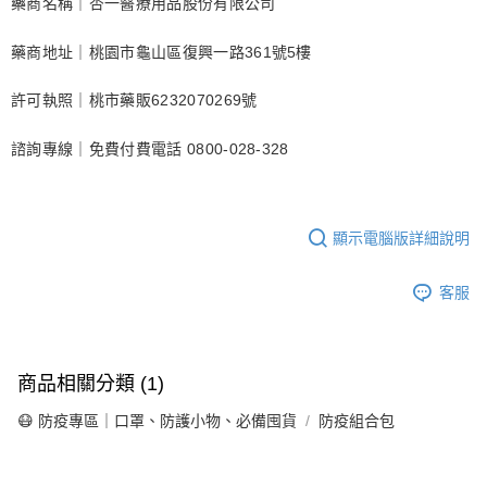
藥商名稱｜杏一醫療用品股份有限公司
藥商地址｜桃園市龜山區復興一路361號5樓
許可執照｜桃市藥販6232070269號
諮詢專線｜免費付費電話 0800-028-328
顯示電腦版詳細說明
客服
商品相關分類 (1)
😷 防疫專區｜口罩、防護小物、必備囤貨
防疫組合包