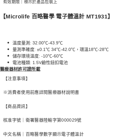
有效期限｜標示於產品包裝上
【Microlife 百略醫學 電子體溫計 MT1931】
溫度量測: 32.00℃-43.9℃
量測準確度: ±0.1℃ 34℃-42.0℃，環溫18℃-28℃
儲存環境溫度: -10℃-60℃
電池種類: 1.5V鹼性鈕扣電池
醫療器材許可證所載
【注意事項】
※消費者使用前應詳閱醫療器材說明書
【商品資訊】
核准字號｜衛署醫器陸輸字第000029號
中文名稱｜百略醫學數字顯示電子體溫計