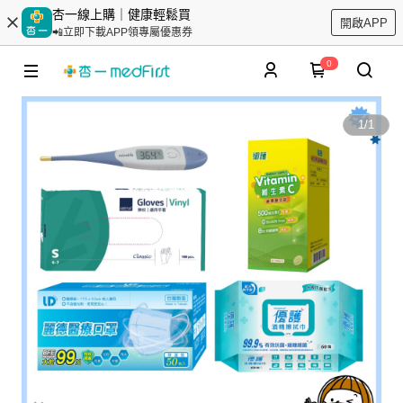
杏一線上購｜健康輕鬆買
開啟APP
📲立即下載APP領專屬優惠券
0
1
/
1