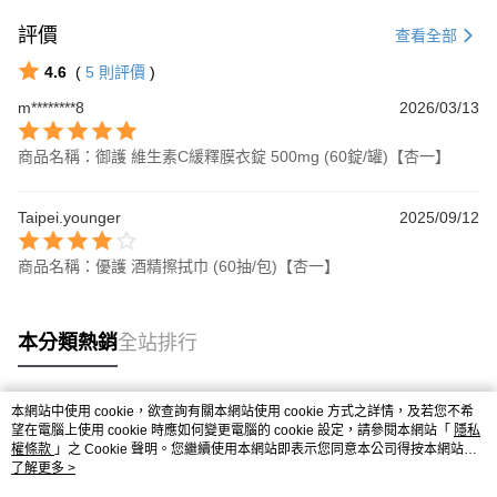
評價
查看全部
4.6
(
5
則評價
)
m********8
2026/03/13
商品名稱：御護 維生素C緩釋膜衣錠 500mg (60錠/罐)【杏一】
Taipei.younger
2025/09/12
商品名稱：優護 酒精擦拭巾 (60抽/包)【杏一】
本分類熱銷
全站排行
本網站中使用 cookie，欲查詢有關本網站使用 cookie 方式之詳情，及若您不希
熱門標籤
望在電腦上使用 cookie 時應如何變更電腦的 cookie 設定，請參閱本網站「
隱私
權條款
」之 Cookie 聲明。您繼續使用本網站即表示您同意本公司得按本網站使
用條款之 Cookie 聲明使用 cookie。
了解更多 >