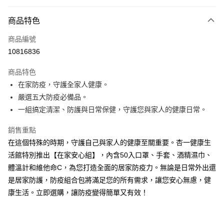
付款方式
商品特色
信用卡一次付款
商品編號
信用卡分期付款
10816836
3 期 0 利率 每期
NT$233
21家銀行
商品特色
6 期 0 利率 每期
NT$116
21家銀行
合作金庫商業銀行
第一商業銀行
在家防疫，守護全家人健康。
華南商業銀行
彰化商業銀行
合作金庫商業銀行
第一商業銀行
LINE Pay
嚴選五大防疫必備品。
上海商業儲蓄銀行
台北富邦商業銀行
華南商業銀行
彰化商業銀行
國泰世華商業銀行
兆豐國際商業銀行
一組搞定清潔、防護與日常保健，守護您與家人的健康日常。
Apple Pay
上海商業儲蓄銀行
台北富邦商業銀行
臺灣中小企業銀行
台中商業銀行
國泰世華商業銀行
兆豐國際商業銀行
銷售重點
匯豐（台灣）商業銀行
華泰商業銀行
街口支付
臺灣中小企業銀行
台中商業銀行
聯邦商業銀行
遠東國際商業銀行
在這個特殊的時期，守護自己與家人的健康至關重要。杏一健康生
匯豐（台灣）商業銀行
華泰商業銀行
悠遊付
元大商業銀行
永豐商業銀行
活館特別推出【在家安心組】，內含50入口罩、手套、酒精濕巾、
聯邦商業銀行
遠東國際商業銀行
玉山商業銀行
星展（台灣）商業銀行
元大商業銀行
永豐商業銀行
體溫計和維他命C，為您打造全面的居家防疫力。無論是日常外出還
Google Pay
台新國際商業銀行
中國信託商業銀行
玉山商業銀行
星展（台灣）商業銀行
是居家防護，防疫組合包將滿足您的所有需求，讓您安心無慮，健
台灣樂天信用卡公司
台新國際商業銀行
中國信託商業銀行
全盈+PAY
康生活。立即選購，讓防疫變得簡單又有效！
台灣樂天信用卡公司
大哥付你分期
相關說明