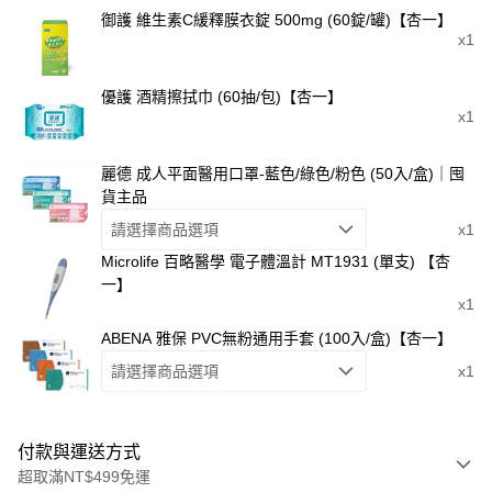
御護 維生素C緩釋膜衣錠 500mg (60錠/罐)【杏一】
x1
優護 酒精擦拭巾 (60抽/包)【杏一】
x1
麗德 成人平面醫用口罩-藍色/綠色/粉色 (50入/盒)｜囤
貨主品
請選擇商品選項
x1
Microlife 百略醫學 電子體溫計 MT1931 (單支) 【杏
一】
x1
ABENA 雅保 PVC無粉通用手套 (100入/盒)【杏一】
請選擇商品選項
x1
付款與運送方式
超取滿NT$499免運