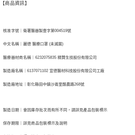
【商品資訊】
核准字號｜
衛署醫器製壹字第004519號
中文名稱｜
麗德 醫療口罩 (未滅菌)
醫療器材商名稱｜
6232075835 精贊生技股份有限公司
製造廠名稱｜
6137071102 宣德醫材科技股份有限公司工廠
製造廠地址｜
彰化縣田中鎮沙崙里酪農路268號
製造日期｜會因庫存批次而有所不同，請詳見產品包裝標示
保存期限｜詳見商品包裝標示及說明