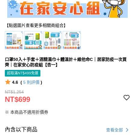
【點選圖片查看更多相關商組合】
口罩50入＋手套＋酒精濕巾＋體溫計＋維他命C｜居家防疫一次買
齊｜在家安心防疫組【杏一】
超取滿NT$499免運
4.6
(
5
則評價
)
NT$1,254
NT$699
※ 本商品不適用折價券
內含以下商品
查看全部