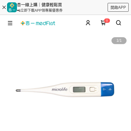
杏一線上購｜健康輕鬆買
開啟APP
📲立即下載APP領專屬優惠券
0
1
/
1