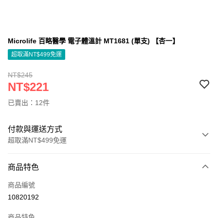
Microlife 百略醫學 電子體溫計 MT1681 (單支) 【杏一】
超取滿NT$499免運
NT$245
NT$221
已賣出：12件
付款與運送方式
超取滿NT$499免運
付款方式
商品特色
信用卡一次付款
商品編號
信用卡分期付款
10820192
3 期 0 利率 每期
NT$73
21家銀行
商品特色