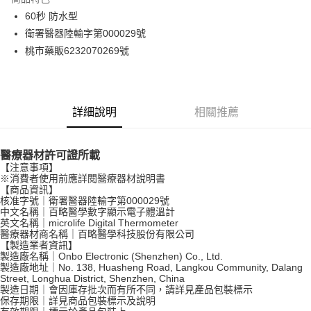
6 期 0 利率 每期
NT$36
21家銀行
合作金庫商業銀行
第一商業銀行
60秒 防水型
華南商業銀行
彰化商業銀行
合作金庫商業銀行
第一商業銀行
LINE Pay
衛署醫器陸輸字第000029號
上海商業儲蓄銀行
台北富邦商業銀行
華南商業銀行
彰化商業銀行
國泰世華商業銀行
兆豐國際商業銀行
桃市藥販6232070269號
Apple Pay
上海商業儲蓄銀行
台北富邦商業銀行
臺灣中小企業銀行
台中商業銀行
國泰世華商業銀行
兆豐國際商業銀行
匯豐（台灣）商業銀行
華泰商業銀行
街口支付
臺灣中小企業銀行
台中商業銀行
聯邦商業銀行
遠東國際商業銀行
匯豐（台灣）商業銀行
華泰商業銀行
悠遊付
元大商業銀行
永豐商業銀行
詳細說明
相關推薦
聯邦商業銀行
遠東國際商業銀行
玉山商業銀行
星展（台灣）商業銀行
元大商業銀行
永豐商業銀行
Google Pay
台新國際商業銀行
中國信託商業銀行
玉山商業銀行
星展（台灣）商業銀行
台灣樂天信用卡公司
醫療器材許可證所載
台新國際商業銀行
中國信託商業銀行
全盈+PAY
【注意事項】
台灣樂天信用卡公司
※消費者使用前應詳閱醫療器材說明書
大哥付你分期
【商品資訊】
核准字號｜衛署醫器陸輸字第000029號
相關說明
中文名稱｜百略醫學數字顯示電子體溫計
【大哥付你分期使用說明】
英文名稱｜microlife Digital Thermometer
AFTEE先享後付
1.本服務由台灣大哥大提供，台灣大哥大用戶可立即使用無須另外申請。
醫療器材商名稱｜百略醫學科技股份有限公司
2.付款方式選擇「大哥付你分期」，訂單成立後會自動跳轉到大哥付的交易
相關說明
【製造業者資訊】
流程，驗證手機門號後，選擇欲分期的期數、繳款截止日，確認付款後即完
製造廠名稱｜Onbo Electronic (Shenzhen) Co., Ltd.
【關於「AFTEE先享後付」】
製造廠地址｜No. 138, Huasheng Road, Langkou Community, Dalang
成交易。
ATM付款
AFTEE先享後付是「在收到商品之後才付款」的支付方式。 讓您購物簡單
Street, Longhua District, Shenzhen, China
3.實際核准額度、可分期數及費用金額請依後續交易確認頁面所載為準。
便利好安心！
製造日期｜會因庫存批次而有所不同，請詳見產品包裝標示
4.訂單成立30分鐘內，如未前往確認交易或遇審核未通過，訂單將自動取
１．簡單：不需註冊會員、不需綁卡、不需儲值。
保存期限｜詳見商品包裝標示及說明
運送方式
消。如遇「轉專審核」未通過狀況，表示未達大哥付你分期系統評分，恕無
２．便利：只要手機號碼，簡訊認證，即可結帳。