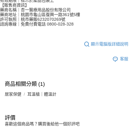
有效期限｜標示於產品包裝上
法說明評估內容。
【販售商資訊】
３．安心：先確認商品／服務後，再付款。
付款後全家取貨
【繳款方式說明】
藥商名稱｜杏一醫療用品股份有限公司
1.分期款項不併入電信帳單，「大哥付你分期」於每月結算日後寄送繳費提
藥商地址｜桃園市龜山區復興一路361號5樓
每筆NT$65，滿NT$499(含以上)免運費
【「AFTEE先享後付」結帳流程】
醒簡訊。
許可執照｜桃市藥販6232070269號
１．於結帳方式選擇「AFTEE先享後付」後，將跳轉至「AFTEE先享後付」
諮詢專線｜免費付費電話 0800-028-328
2.透過簡訊連結打開帳單後，可選擇「超商條碼／台灣大直營門市／銀行轉
付款後萊爾富取貨
結帳頁面，進行簡訊認證並確認金額後，即可完成結帳。
帳／街口支付／iPASS MONEY」等通路繳費。
２．訂單成立數日內，您將收到繳費通知簡訊。
每筆NT$65，滿NT$799(含以上)免運費
３．收到繳費通知簡訊後14天內，點擊此簡訊中的連結，可透過四大超商／
【注意事項】
ATM／網路銀行／等多元方式進行付款，方視為交易完成。
顯示電腦版詳細說明
付款後7-11取貨
1.本服務係由「台灣大哥大股份有限公司」（以下簡稱本公司）所提供，讓
※ 請注意：結帳手續完成當下不需立刻繳費，但若您需要取消訂單，請聯絡
用戶於交易時，得透過本服務購買商品或服務，並由商店將買賣／分期付款
每筆NT$65，滿NT$799(含以上)免運費
購買商品的店家。未經商家同意取消之訂單仍視為有效，需透過AFTEE先享
買賣價金債權讓與本公司後，依約使用本公司帳單繳交帳款。
後付繳納相關費用。
客服
2.基於同意付款使用「大哥付你分期」之契約關係目的，商店將以您的個人
大榮宅配
※ 交易是否成功請以「AFTEE先享後付 」之結帳頁面顯示為準，若有關於
資料（包含姓名、電話或地址）提供予台灣大哥大進項蒐集、處理及利用，
是否繳費成功／繳費後需取消欲退款等相關疑問，請聯繫「AFTEE先享後付
每筆NT$80，滿NT$999(含以上)免運費
由本公司與您本人進行分期帳單所需資料之確認、核對及更正。
客戶支援中心」
https://netprotections.freshdesk.com/support/home
3.完整用戶服務條款，請詳閱以下連結：
https://oppay.tw/userRule
商品相關分類 (1)
【注意事項】
１．透過由恩沛科技股份有限公司提供之「AFTEE先享後付」服務完成之交
居家保健
耳溫槍｜體溫計
易，需依本服務之必要範圍內提供個人資料，並將交易相關給付款項請求債
權轉讓予恩沛科技股份有限公司。
２．關於個人資料處理事宜，請瀏覽以下網址：
https://aftee.tw/terms/#terms3
評價
３．未成年的使用者請事先徵得法定代理人或監護人之同意方可使用
「AFTEE先享後付」，若未經同意申辦者引起之損失，本公司不負相關責
喜歡這個商品嗎？購買後給他一個好評吧
任。