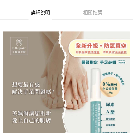
6 期 0 利率 每期
NT$85
21家銀行
合作金庫商業銀行
第一商業銀行
華南商業銀行
彰化商業銀行
合作金庫商業銀行
第一商業銀行
LINE Pay
詳細說明
相關推薦
上海商業儲蓄銀行
台北富邦商業銀行
華南商業銀行
彰化商業銀行
國泰世華商業銀行
兆豐國際商業銀行
Apple Pay
上海商業儲蓄銀行
台北富邦商業銀行
臺灣中小企業銀行
台中商業銀行
國泰世華商業銀行
兆豐國際商業銀行
匯豐（台灣）商業銀行
華泰商業銀行
街口支付
臺灣中小企業銀行
台中商業銀行
聯邦商業銀行
遠東國際商業銀行
匯豐（台灣）商業銀行
華泰商業銀行
悠遊付
元大商業銀行
永豐商業銀行
聯邦商業銀行
遠東國際商業銀行
玉山商業銀行
星展（台灣）商業銀行
元大商業銀行
永豐商業銀行
Google Pay
台新國際商業銀行
中國信託商業銀行
玉山商業銀行
星展（台灣）商業銀行
台灣樂天信用卡公司
台新國際商業銀行
中國信託商業銀行
全盈+PAY
台灣樂天信用卡公司
大哥付你分期
相關說明
【大哥付你分期使用說明】
AFTEE先享後付
1.本服務由台灣大哥大提供，台灣大哥大用戶可立即使用無須另外申請。
2.付款方式選擇「大哥付你分期」，訂單成立後會自動跳轉到大哥付的交易
相關說明
流程，驗證手機門號後，選擇欲分期的期數、繳款截止日，確認付款後即完
【關於「AFTEE先享後付」】
成交易。
ATM付款
AFTEE先享後付是「在收到商品之後才付款」的支付方式。 讓您購物簡單
3.實際核准額度、可分期數及費用金額請依後續交易確認頁面所載為準。
便利好安心！
4.訂單成立30分鐘內，如未前往確認交易或遇審核未通過，訂單將自動取
１．簡單：不需註冊會員、不需綁卡、不需儲值。
運送方式
消。如遇「轉專審核」未通過狀況，表示未達大哥付你分期系統評分，恕無
２．便利：只要手機號碼，簡訊認證，即可結帳。