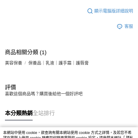
顯示電腦版詳細說明
客服
商品相關分類 (1)
美容保養
保養品｜乳液｜護手霜｜護唇膏
評價
喜歡這個商品嗎？購買後給他一個好評吧
本分類熱銷
全站排行
本網站中使用 cookie，欲查詢有關本網站使用 cookie 方式之詳情，及若您不希
熱門標籤