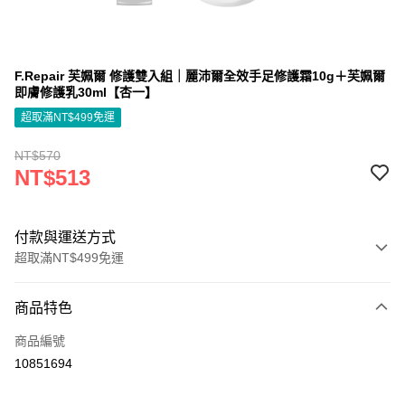
F.Repair 芙姵爾 修護雙入組｜麗沛爾全效手足修護霜10g＋芙姵爾
即膚修護乳30ml【杏一】
超取滿NT$499免運
NT$570
NT$513
付款與運送方式
超取滿NT$499免運
付款方式
商品特色
信用卡一次付款
商品編號
信用卡分期付款
10851694
3 期 0 利率 每期
NT$171
21家銀行