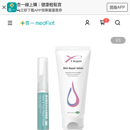
杏一線上購｜健康輕鬆買
開啟APP
📲立即下載APP領專屬優惠券
0
1
/
1