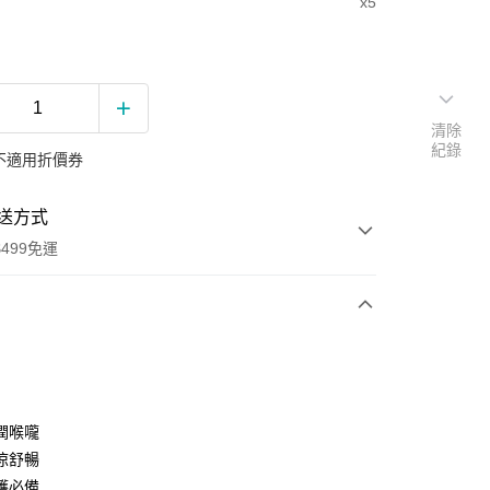
x5
清除
紀錄
不適用折價券
送方式
499免運
次付款
期付款
0 利率 每期
NT$105
21家銀行
潤喉嚨
0 利率 每期
NT$52
21家銀行
庫商業銀行
第一商業銀行
涼舒暢
業銀行
彰化商業銀行
護必備
庫商業銀行
第一商業銀行