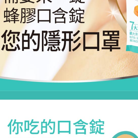
５．嚴禁
形，恩沛
動。