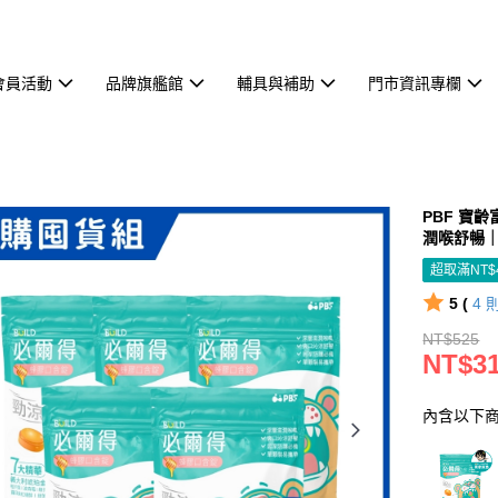
會員活動
品牌旗艦館
輔具與補助
門市資訊專欄
PBF 寶齡
潤喉舒暢
超取滿NT$
5 (
4
NT$525
NT$3
內含以下