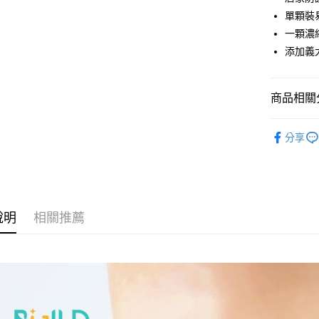
LINE Pay
上海商
華南商
單顆裝
國泰世
Apple Pay
上海商
一顆濃
臺灣中
國泰世
添加義
匯豐（
街口支付
臺灣中
聯邦商
匯豐（
悠遊付
元大商
聯邦商
商品相關分
玉山商
元大商
Google Pa
台新國
玉山商
食品 | 飲
台灣樂
台新國
全盈+PAY
分享
台灣樂
😷 防疫
大哥付你
📦 揪團
相關說明
【大哥付
AFTEE先
1.本服務
說明
相關推薦
2.付款方
相關說明
流程，驗
【關於「A
ATM付款
完成交易
AFTEE
3.實際核
便利好安
4.訂單成
１．簡單
消。如遇
２．便利
運送方式
無法說明
３．安心
【繳款方
付款後全