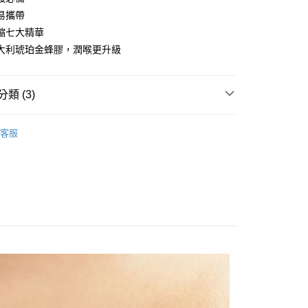
業儲蓄銀行
台北富邦商業銀行
業銀行
彰化商業銀行
易攜帶
華商業銀行
兆豐國際商業銀行
業儲蓄銀行
台北富邦商業銀行
縮七大精華
小企業銀行
台中商業銀行
華商業銀行
兆豐國際商業銀行
大利琥珀金蜂膠，潤喉更升級
台灣）商業銀行
華泰商業銀行
小企業銀行
台中商業銀行
業銀行
遠東國際商業銀行
台灣）商業銀行
華泰商業銀行
業銀行
永豐商業銀行
業銀行
遠東國際商業銀行
類 (3)
業銀行
星展（台灣）商業銀行
業銀行
永豐商業銀行
y
際商業銀行
中國信託商業銀行
業銀行
星展（台灣）商業銀行
料
潤喉系列
天信用卡公司
際商業銀行
中國信託商業銀行
客服
天信用卡公司
專區｜口罩、防護小物、必備囤貨
強化身體防線
分期
囤貨專區｜補給一次買齊｜優惠組合一次看🔥
你分期使用說明】
享後付
由台灣大哥大提供，台灣大哥大用戶可立即使用無須另外申請。
式選擇「大哥付你分期」，訂單成立後會自動跳轉到大哥付的交易
證手機門號後，選擇欲分期的期數、繳款截止日，確認付款後即
FTEE先享後付」】
。
先享後付是「在收到商品之後才付款」的支付方式。 讓您購物簡單
准額度、可分期數及費用金額請依後續交易確認頁面所載為準。
心！
立30分鐘內，如未前往確認交易或遇審核未通過，訂單將自動取
：不需註冊會員、不需綁卡、不需儲值。
「轉專審核」未通過狀況，表示未達大哥付你分期系統評分，恕
：只要手機號碼，簡訊認證，即可結帳。
評估內容。
：先確認商品／服務後，再付款。
式說明】
家取貨