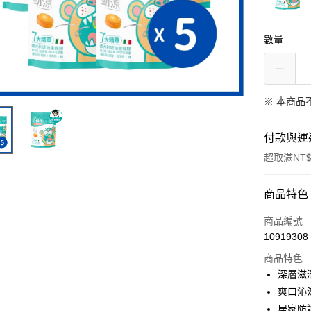
數量
※ 本商品
付款與運
超取滿NT$
付款方式
商品特色
信用卡一
商品編號
10919308
信用卡分
商品特色
3 期 
深層滋
6 期 
合作金
爽口沁
華南商
居家防
合作金