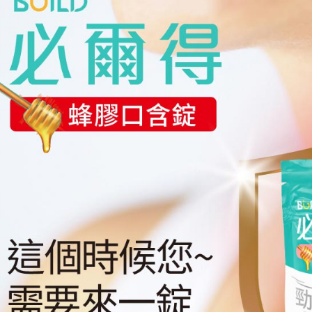
1.分期款
【「AFT
醒簡訊。
每筆NT$6
１．於結帳
2.透過簡
付」結帳
帳／街口支
付款後萊
２．訂單
３．收到繳
每筆NT$6
【注意事
／ATM／
1.本服務
※ 請注意
付款後7-1
用戶於交
絡購買商品
款買賣價
先享後付
每筆NT$6
2.基於同
※ 交易是
資料（包
是否繳費成
大榮宅配
用，由本
付客戶支
每筆NT$8
3.完整用
【注意事
１．透過由
交易，需
求債權轉
２．關於
https://aft
３．未成
「AFTE
任。
４．使用「
即時審查
結果請求