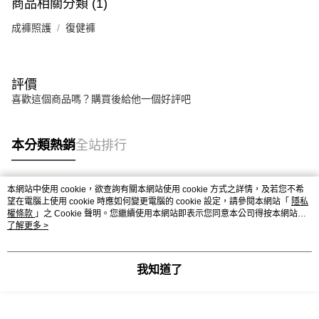
商品相關分類 (1)
成褲照護
復健褲
評價
喜歡這個商品嗎？購買後給他一個好評吧
本分類熱銷
全站排行
本網站中使用 cookie，欲查詢有關本網站使用 cookie 方式之詳情，及若您不希
熱門標籤
望在電腦上使用 cookie 時應如何變更電腦的 cookie 設定，請參閱本網站「
隱私
權條款
」之 Cookie 聲明。您繼續使用本網站即表示您同意本公司得按本網站使
用條款之 Cookie 聲明使用 cookie。
了解更多 >
我知道了