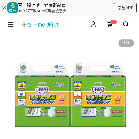
杏一線上購｜健康輕鬆買
開啟APP
📲立即下載APP領專屬優惠券
0
1
/
3