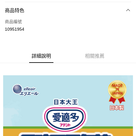
3 期 0 利率 每期
NT$478
21家銀行
商品特色
6 期 0 利率 每期
NT$239
21家銀行
合作金庫商業銀行
第一商業銀行
商品編號
華南商業銀行
彰化商業銀行
合作金庫商業銀行
第一商業銀行
10951954
LINE Pay
上海商業儲蓄銀行
台北富邦商業銀行
華南商業銀行
彰化商業銀行
國泰世華商業銀行
兆豐國際商業銀行
Apple Pay
上海商業儲蓄銀行
台北富邦商業銀行
臺灣中小企業銀行
台中商業銀行
國泰世華商業銀行
兆豐國際商業銀行
匯豐（台灣）商業銀行
華泰商業銀行
街口支付
臺灣中小企業銀行
台中商業銀行
詳細說明
相關推薦
聯邦商業銀行
遠東國際商業銀行
匯豐（台灣）商業銀行
華泰商業銀行
悠遊付
元大商業銀行
永豐商業銀行
聯邦商業銀行
遠東國際商業銀行
玉山商業銀行
星展（台灣）商業銀行
元大商業銀行
永豐商業銀行
Google Pay
台新國際商業銀行
中國信託商業銀行
玉山商業銀行
星展（台灣）商業銀行
台灣樂天信用卡公司
台新國際商業銀行
中國信託商業銀行
全盈+PAY
台灣樂天信用卡公司
大哥付你分期
相關說明
【大哥付你分期使用說明】
AFTEE先享後付
1.本服務由台灣大哥大提供，台灣大哥大用戶可立即使用無須另外申請。
2.付款方式選擇「大哥付你分期」，訂單成立後會自動跳轉到大哥付的交易
相關說明
流程，驗證手機門號後，選擇欲分期的期數、繳款截止日，確認付款後即完
【關於「AFTEE先享後付」】
成交易。
ATM付款
AFTEE先享後付是「在收到商品之後才付款」的支付方式。 讓您購物簡單