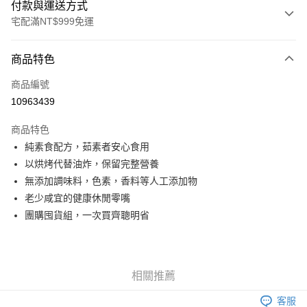
付款與運送方式
宅配滿NT$999免運
付款方式
商品特色
信用卡一次付款
商品編號
信用卡分期付款
10963439
3 期 0 利率 每期
NT$263
21家銀行
商品特色
6 期 0 利率 每期
NT$131
21家銀行
合作金庫商業銀行
第一商業銀行
純素食配方，茹素者安心食用
華南商業銀行
彰化商業銀行
合作金庫商業銀行
第一商業銀行
LINE Pay
以烘烤代替油炸，保留完整營養
上海商業儲蓄銀行
台北富邦商業銀行
華南商業銀行
彰化商業銀行
國泰世華商業銀行
兆豐國際商業銀行
無添加調味料，色素，香料等人工添加物
Apple Pay
上海商業儲蓄銀行
台北富邦商業銀行
臺灣中小企業銀行
台中商業銀行
老少咸宜的健康休閒零嘴
國泰世華商業銀行
兆豐國際商業銀行
匯豐（台灣）商業銀行
華泰商業銀行
街口支付
臺灣中小企業銀行
台中商業銀行
團購囤貨組，一次買齊聰明省
聯邦商業銀行
遠東國際商業銀行
匯豐（台灣）商業銀行
華泰商業銀行
悠遊付
元大商業銀行
永豐商業銀行
聯邦商業銀行
遠東國際商業銀行
玉山商業銀行
星展（台灣）商業銀行
元大商業銀行
永豐商業銀行
Google Pay
台新國際商業銀行
中國信託商業銀行
玉山商業銀行
星展（台灣）商業銀行
相關推薦
台灣樂天信用卡公司
台新國際商業銀行
中國信託商業銀行
全盈+PAY
客服
台灣樂天信用卡公司