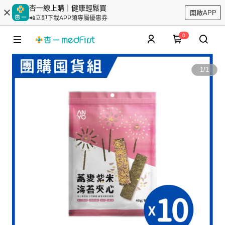
杏一線上購｜健康輕鬆買
開啟APP
📲立即下載APP領專屬優惠券
0
1
/
1