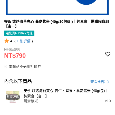
安永 烘烤海苔夾心-蕎麥紫米 (40g/10包/組)｜純素食｜團購囤貨組
【杏一】
宅配滿NT$999免運
4
(
1
則評價
)
NT$1,200
NT$790
※ 本商品不適用折價券
內含以下商品
查看全部
安永 烘烤海苔夾心-杏仁・堅果・蕎麥紫米 (40g/包)｜
純素食【杏一】
暫停販售
蕎麥紫米
x10