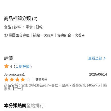
大哥付你分期
相關說明
【大哥付你分期使用說明】
AFTEE先享後付
商品相關分類 (2)
1.本服務由台灣大哥大提供，台灣大哥大用戶可立即使用無須另外申請。
2.付款方式選擇「大哥付你分期」，訂單成立後會自動跳轉到大哥付的交易
相關說明
食品 | 飲料
零食 | 餅乾
流程，驗證手機門號後，選擇欲分期的期數、繳款截止日，確認付款後即完
【關於「AFTEE先享後付」】
成交易。
ATM付款
AFTEE先享後付是「在收到商品之後才付款」的支付方式。 讓您購物簡單
📦 揪團囤貨專區｜補給一次買齊｜優惠組合一次看🔥
3.實際核准額度、可分期數及費用金額請依後續交易確認頁面所載為準。
便利好安心！
4.訂單成立30分鐘內，如未前往確認交易或遇審核未通過，訂單將自動取
１．簡單：不需註冊會員、不需綁卡、不需儲值。
運送方式
消。如遇「轉專審核」未通過狀況，表示未達大哥付你分期系統評分，恕無
２．便利：只要手機號碼，簡訊認證，即可結帳。
法說明評估內容。
３．安心：先確認商品／服務後，再付款。
大榮宅配
【繳款方式說明】
評價
查看全部
1.分期款項不併入電信帳單，「大哥付你分期」於每月結算日後寄送繳費提
每筆NT$80，滿NT$999(含以上)免運費
【「AFTEE先享後付」結帳流程】
醒簡訊。
１．於結帳方式選擇「AFTEE先享後付」後，將跳轉至「AFTEE先享後付」
4
(
1
則評價
)
2.透過簡訊連結打開帳單後，可選擇「超商條碼／台灣大直營門市／銀行轉
結帳頁面，進行簡訊認證並確認金額後，即可完成結帳。
帳／街口支付／iPASS MONEY」等通路繳費。
２．訂單成立數日內，您將收到繳費通知簡訊。
Jerome.ann1
2025/06/14
３．收到繳費通知簡訊後14天內，點擊此簡訊中的連結，可透過四大超商／
|
蕎麥紫米
【注意事項】
ATM／網路銀行／等多元方式進行付款，方視為交易完成。
商品名稱：安永 烘烤海苔夾心-杏仁・堅果・蕎麥紫米 (40g/包)｜純
1.本服務係由「台灣大哥大股份有限公司」（以下簡稱本公司）所提供，讓
※ 請注意：結帳手續完成當下不需立刻繳費，但若您需要取消訂單，請聯絡
素食【杏一】
用戶於交易時，得透過本服務購買商品或服務，並由商店將買賣／分期付款
購買商品的店家。未經商家同意取消之訂單仍視為有效，需透過AFTEE先享
買賣價金債權讓與本公司後，依約使用本公司帳單繳交帳款。
後付繳納相關費用。
2.基於同意付款使用「大哥付你分期」之契約關係目的，商店將以您的個人
※ 交易是否成功請以「AFTEE先享後付 」之結帳頁面顯示為準，若有關於
資料（包含姓名、電話或地址）提供予台灣大哥大進項蒐集、處理及利用，
是否繳費成功／繳費後需取消欲退款等相關疑問，請聯繫「AFTEE先享後付
本分類熱銷
全站排行
由本公司與您本人進行分期帳單所需資料之確認、核對及更正。
客戶支援中心」
https://netprotections.freshdesk.com/support/home