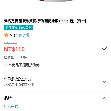
桂格完膳 營養軟質餐-芋香豬肉燉飯 (260g/包)【杏一】
超取滿NT$499免運
5
(
1
則評價
)
NT$122
NT$110
已賣出：108件
※ 本商品不適用折價券
付款與運送方式
超取滿NT$499免運
付款方式
品牌
信用卡一次付款
桂格完膳
信用卡分期付款