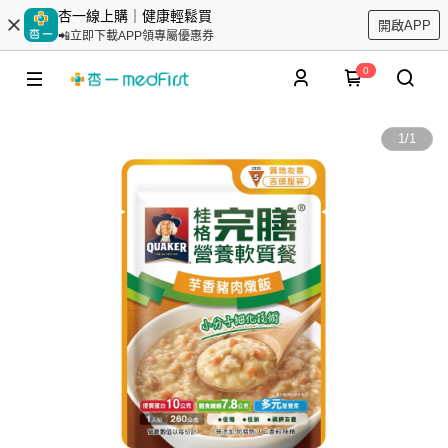
杏一線上購｜健康輕鬆買
開啟APP
📲立即下載APP領專屬優惠券
0
1
/
1