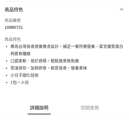
3 期 0 利率 每期
NT$36
21家銀行
商品特色
6 期 0 利率 每期
NT$18
21家銀行
合作金庫商業銀行
第一商業銀行
商品編號
華南商業銀行
彰化商業銀行
合作金庫商業銀行
第一商業銀行
10980721
LINE Pay
上海商業儲蓄銀行
台北富邦商業銀行
華南商業銀行
彰化商業銀行
國泰世華商業銀行
兆豐國際商業銀行
Apple Pay
上海商業儲蓄銀行
台北富邦商業銀行
商品特色
臺灣中小企業銀行
台中商業銀行
國泰世華商業銀行
兆豐國際商業銀行
專為台灣長者營養需求設計，補足一餐所需營養，富含優質蛋白
匯豐（台灣）商業銀行
華泰商業銀行
街口支付
臺灣中小企業銀行
台中商業銀行
與膳食纖維
聯邦商業銀行
遠東國際商業銀行
匯豐（台灣）商業銀行
華泰商業銀行
悠遊付
元大商業銀行
永豐商業銀行
口感柔軟、易於吞嚥，輕鬆進食無負擔
聯邦商業銀行
遠東國際商業銀行
玉山商業銀行
星展（台灣）商業銀行
常溫保存、加熱即食，軟質易食、營養美味
元大商業銀行
永豐商業銀行
Google Pay
台新國際商業銀行
中國信託商業銀行
玉山商業銀行
星展（台灣）商業銀行
小分子細化技術
台灣樂天信用卡公司
台新國際商業銀行
中國信託商業銀行
全盈+PAY
1包一人份
台灣樂天信用卡公司
大哥付你分期
相關說明
【大哥付你分期使用說明】
詳細說明
相關推薦
AFTEE先享後付
1.本服務由台灣大哥大提供，台灣大哥大用戶可立即使用無須另外申請。
2.付款方式選擇「大哥付你分期」，訂單成立後會自動跳轉到大哥付的交易
相關說明
流程，驗證手機門號後，選擇欲分期的期數、繳款截止日，確認付款後即完
【關於「AFTEE先享後付」】
成交易。
ATM付款
AFTEE先享後付是「在收到商品之後才付款」的支付方式。 讓您購物簡單