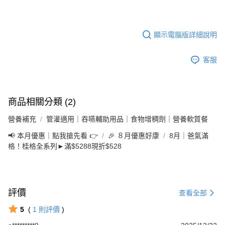
3.實際核准額度、可分期數及費用金額請依後續交易確認頁面所載為準。
便利好安心！
4.訂單成立30分鐘內，如未前往確認交易或遇審核未通過，訂單將自動取
１．簡單：不需註冊會員、不需綁卡、不需儲值。
運送方式
消。如遇「轉專審核」未通過狀況，表示未達大哥付你分期系統評分，恕無
２．便利：只要手機號碼，簡訊認證，即可結帳。
法說明評估內容。
顯示電腦版詳細說明
３．安心：先確認商品／服務後，再付款。
付款後全家取貨
【繳款方式說明】
1.分期款項不併入電信帳單，「大哥付你分期」於每月結算日後寄送繳費提
每筆NT$65，滿NT$499(含以上)免運費
【「AFTEE先享後付」結帳流程】
醒簡訊。
客服
１．於結帳方式選擇「AFTEE先享後付」後，將跳轉至「AFTEE先享後付」
2.透過簡訊連結打開帳單後，可選擇「超商條碼／台灣大直營門市／銀行轉
付款後萊爾富取貨
結帳頁面，進行簡訊認證並確認金額後，即可完成結帳。
帳／街口支付／iPASS MONEY」等通路繳費。
２．訂單成立數日內，您將收到繳費通知簡訊。
每筆NT$65，滿NT$799(含以上)免運費
３．收到繳費通知簡訊後14天內，點擊此簡訊中的連結，可透過四大超商／
【注意事項】
ATM／網路銀行／等多元方式進行付款，方視為交易完成。
商品相關分類 (2)
付款後7-11取貨
1.本服務係由「台灣大哥大股份有限公司」（以下簡稱本公司）所提供，讓
※ 請注意：結帳手續完成當下不需立刻繳費，但若您需要取消訂單，請聯絡
用戶於交易時，得透過本服務購買商品或服務，並由商店將買賣／分期付款
每筆NT$65，滿NT$799(含以上)免運費
購買商品的店家。未經商家同意取消之訂單仍視為有效，需透過AFTEE先享
營養補充
管灌適用｜吞嚥輔助用品｜食物增稠劑｜營養軟質餐
買賣價金債權讓與本公司後，依約使用本公司帳單繳交帳款。
後付繳納相關費用。
2.基於同意付款使用「大哥付你分期」之契約關係目的，商店將以您的個人
大榮宅配
※ 交易是否成功請以「AFTEE先享後付 」之結帳頁面顯示為準，若有關於
📢 本月優惠｜點我搶先看 👉
🎉 ８月優惠好康
8月｜爸氣滿
資料（包含姓名、電話或地址）提供予台灣大哥大進項蒐集、處理及利用，
是否繳費成功／繳費後需取消欲退款等相關疑問，請聯繫「AFTEE先享後付
格！桂格全系列►滿$5288現折$528
每筆NT$80，滿NT$999(含以上)免運費
由本公司與您本人進行分期帳單所需資料之確認、核對及更正。
客戶支援中心」
https://netprotections.freshdesk.com/support/home
3.完整用戶服務條款，請詳閱以下連結：
https://oppay.tw/userRule
【注意事項】
１．透過由恩沛科技股份有限公司提供之「AFTEE先享後付」服務完成之交
易，需依本服務之必要範圍內提供個人資料，並將交易相關給付款項請求債
評價
查看全部
權轉讓予恩沛科技股份有限公司。
２．關於個人資料處理事宜，請瀏覽以下網址：
5
(
1
則評價
)
https://aftee.tw/terms/#terms3
３．未成年的使用者請事先徵得法定代理人或監護人之同意方可使用