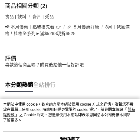
法說明評估內容。
商品相關分類 (2)
３．安心：先確認商品／服務後，再付款。
付款後全家取貨
【繳款方式說明】
1.分期款項不併入電信帳單，「大哥付你分期」於每月結算日後寄送繳費提
每筆NT$65，滿NT$499(含以上)免運費
食品 | 飲料
【「AFTEE先享後付」結帳流程】
麥片 | 粥品
醒簡訊。
１．於結帳方式選擇「AFTEE先享後付」後，將跳轉至「AFTEE先享後付」
2.透過簡訊連結打開帳單後，可選擇「超商條碼／台灣大直營門市／銀行轉
📢 本月優惠｜點我搶先看 👉
🎉 ８月優惠好康
8月｜爸氣滿
付款後萊爾富取貨
結帳頁面，進行簡訊認證並確認金額後，即可完成結帳。
帳／街口支付／iPASS MONEY」等通路繳費。
格！桂格全系列►滿$5288現折$528
２．訂單成立數日內，您將收到繳費通知簡訊。
每筆NT$65，滿NT$799(含以上)免運費
３．收到繳費通知簡訊後14天內，點擊此簡訊中的連結，可透過四大超商／
【注意事項】
ATM／網路銀行／等多元方式進行付款，方視為交易完成。
付款後7-11取貨
1.本服務係由「台灣大哥大股份有限公司」（以下簡稱本公司）所提供，讓
※ 請注意：結帳手續完成當下不需立刻繳費，但若您需要取消訂單，請聯絡
用戶於交易時，得透過本服務購買商品或服務，並由商店將買賣／分期付款
每筆NT$65，滿NT$799(含以上)免運費
購買商品的店家。未經商家同意取消之訂單仍視為有效，需透過AFTEE先享
評價
買賣價金債權讓與本公司後，依約使用本公司帳單繳交帳款。
後付繳納相關費用。
喜歡這個商品嗎？購買後給他一個好評吧
2.基於同意付款使用「大哥付你分期」之契約關係目的，商店將以您的個人
大榮宅配
※ 交易是否成功請以「AFTEE先享後付 」之結帳頁面顯示為準，若有關於
資料（包含姓名、電話或地址）提供予台灣大哥大進項蒐集、處理及利用，
是否繳費成功／繳費後需取消欲退款等相關疑問，請聯繫「AFTEE先享後付
每筆NT$80，滿NT$999(含以上)免運費
由本公司與您本人進行分期帳單所需資料之確認、核對及更正。
客戶支援中心」
https://netprotections.freshdesk.com/support/home
3.完整用戶服務條款，請詳閱以下連結：
https://oppay.tw/userRule
本分類熱銷
全站排行
【注意事項】
１．透過由恩沛科技股份有限公司提供之「AFTEE先享後付」服務完成之交
易，需依本服務之必要範圍內提供個人資料，並將交易相關給付款項請求債
本網站中使用 cookie，欲查詢有關本網站使用 cookie 方式之詳情，及若您不希
權轉讓予恩沛科技股份有限公司。
熱門標籤
望在電腦上使用 cookie 時應如何變更電腦的 cookie 設定，請參閱本網站「
隱私
２．關於個人資料處理事宜，請瀏覽以下網址：
權條款
」之 Cookie 聲明。您繼續使用本網站即表示您同意本公司得按本網站使
https://aftee.tw/terms/#terms3
用條款之 Cookie 聲明使用 cookie。
了解更多 >
３．未成年的使用者請事先徵得法定代理人或監護人之同意方可使用
「AFTEE先享後付」，若未經同意申辦者引起之損失，本公司不負相關責
任。
我知道了