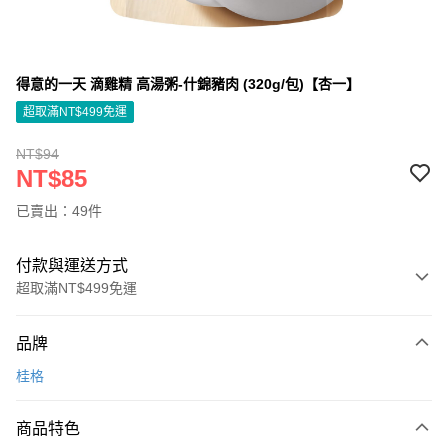
得意的一天 滴雞精 高湯粥-什錦豬肉 (320g/包)【杏一】
超取滿NT$499免運
NT$94
NT$85
已賣出：49件
付款與運送方式
超取滿NT$499免運
付款方式
品牌
信用卡一次付款
桂格
信用卡分期付款
3 期 0 利率 每期
NT$28
21家銀行
商品特色