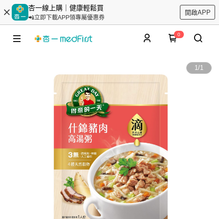
杏一線上購｜健康輕鬆買
開啟APP
📲立即下載APP領專屬優惠券
0
1
/
1