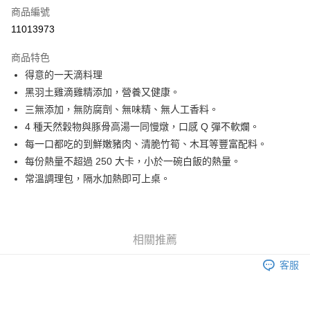
6 期 0 利率 每期
NT$14
21家銀行
合作金庫商業銀行
第一商業銀行
商品編號
華南商業銀行
彰化商業銀行
合作金庫商業銀行
第一商業銀行
11013973
LINE Pay
上海商業儲蓄銀行
台北富邦商業銀行
華南商業銀行
彰化商業銀行
國泰世華商業銀行
兆豐國際商業銀行
Apple Pay
上海商業儲蓄銀行
台北富邦商業銀行
商品特色
臺灣中小企業銀行
台中商業銀行
國泰世華商業銀行
兆豐國際商業銀行
得意的一天滴料理
匯豐（台灣）商業銀行
華泰商業銀行
街口支付
臺灣中小企業銀行
台中商業銀行
黑羽土雞滴雞精添加，營養又健康。
聯邦商業銀行
遠東國際商業銀行
匯豐（台灣）商業銀行
華泰商業銀行
悠遊付
元大商業銀行
永豐商業銀行
三無添加，無防腐劑、無味精、無人工香料。
聯邦商業銀行
遠東國際商業銀行
玉山商業銀行
星展（台灣）商業銀行
4 種天然穀物與豚骨高湯一同慢燉，口感 Q 彈不軟爛。
元大商業銀行
永豐商業銀行
Google Pay
台新國際商業銀行
中國信託商業銀行
玉山商業銀行
星展（台灣）商業銀行
每一口都吃的到鮮嫩豬肉、清脆竹筍、木耳等豐富配料。
台灣樂天信用卡公司
台新國際商業銀行
中國信託商業銀行
全盈+PAY
每份熱量不超過 250 大卡，小於一碗白飯的熱量。
台灣樂天信用卡公司
常溫調理包，隔水加熱即可上桌。
大哥付你分期
相關說明
【大哥付你分期使用說明】
AFTEE先享後付
1.本服務由台灣大哥大提供，台灣大哥大用戶可立即使用無須另外申請。
相關推薦
2.付款方式選擇「大哥付你分期」，訂單成立後會自動跳轉到大哥付的交易
相關說明
流程，驗證手機門號後，選擇欲分期的期數、繳款截止日，確認付款後即完
【關於「AFTEE先享後付」】
客服
成交易。
ATM付款
AFTEE先享後付是「在收到商品之後才付款」的支付方式。 讓您購物簡單
3.實際核准額度、可分期數及費用金額請依後續交易確認頁面所載為準。
便利好安心！
4.訂單成立30分鐘內，如未前往確認交易或遇審核未通過，訂單將自動取
１．簡單：不需註冊會員、不需綁卡、不需儲值。
運送方式
消。如遇「轉專審核」未通過狀況，表示未達大哥付你分期系統評分，恕無
２．便利：只要手機號碼，簡訊認證，即可結帳。