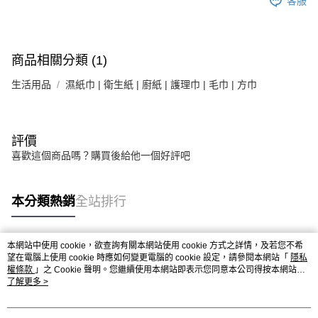
客服
商品相關分類 (1)
生活用品
濕紙巾 | 衛生紙 | 廚紙 | 護理巾 | 毛巾 | 方巾
評價
喜歡這個商品嗎？購買後給他一個好評吧
本分類熱銷
全站排行
本網站中使用 cookie，欲查詢有關本網站使用 cookie 方式之詳情，及若您不希
熱門標籤
望在電腦上使用 cookie 時應如何變更電腦的 cookie 設定，請參閱本網站「
隱私
權條款
」之 Cookie 聲明。您繼續使用本網站即表示您同意本公司得按本網站使
用條款之 Cookie 聲明使用 cookie。
了解更多 >