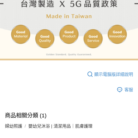
顯示電腦版詳細說明
客服
商品相關分類 (1)
婦幼照護
嬰幼兒沐浴 | 清潔用品｜肌膚護理