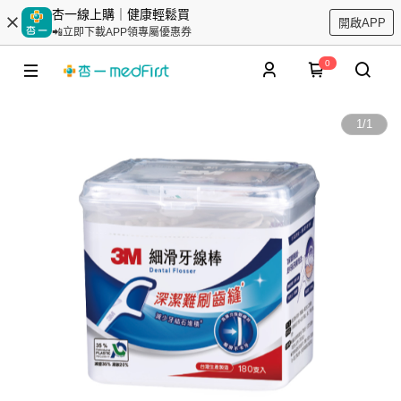
杏一線上購｜健康輕鬆買
開啟APP
📲立即下載APP領專屬優惠券
0
1
/
1