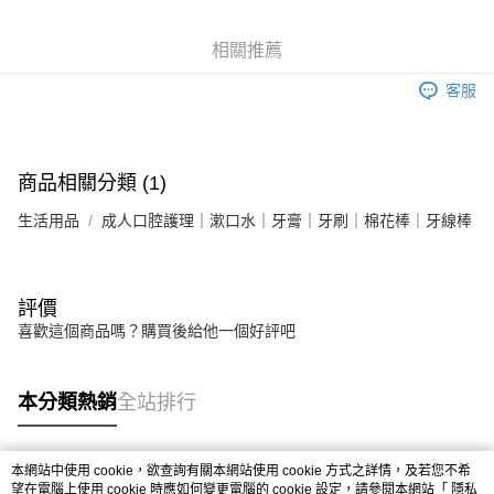
6 期 0 利率 每期
NT$31
21家銀行
合作金庫商業銀行
第一商業銀行
華南商業銀行
彰化商業銀行
合作金庫商業銀行
第一商業銀行
LINE Pay
相關推薦
上海商業儲蓄銀行
台北富邦商業銀行
華南商業銀行
彰化商業銀行
國泰世華商業銀行
兆豐國際商業銀行
Apple Pay
上海商業儲蓄銀行
台北富邦商業銀行
客服
臺灣中小企業銀行
台中商業銀行
國泰世華商業銀行
兆豐國際商業銀行
匯豐（台灣）商業銀行
華泰商業銀行
街口支付
臺灣中小企業銀行
台中商業銀行
聯邦商業銀行
遠東國際商業銀行
匯豐（台灣）商業銀行
華泰商業銀行
悠遊付
元大商業銀行
永豐商業銀行
商品相關分類 (1)
聯邦商業銀行
遠東國際商業銀行
玉山商業銀行
星展（台灣）商業銀行
元大商業銀行
永豐商業銀行
Google Pay
台新國際商業銀行
中國信託商業銀行
生活用品
成人口腔護理｜漱口水｜牙膏｜牙刷｜棉花棒｜牙線棒
玉山商業銀行
星展（台灣）商業銀行
台灣樂天信用卡公司
台新國際商業銀行
中國信託商業銀行
全盈+PAY
台灣樂天信用卡公司
大哥付你分期
評價
相關說明
喜歡這個商品嗎？購買後給他一個好評吧
【大哥付你分期使用說明】
AFTEE先享後付
1.本服務由台灣大哥大提供，台灣大哥大用戶可立即使用無須另外申請。
2.付款方式選擇「大哥付你分期」，訂單成立後會自動跳轉到大哥付的交易
相關說明
本分類熱銷
全站排行
流程，驗證手機門號後，選擇欲分期的期數、繳款截止日，確認付款後即完
【關於「AFTEE先享後付」】
成交易。
ATM付款
AFTEE先享後付是「在收到商品之後才付款」的支付方式。 讓您購物簡單
3.實際核准額度、可分期數及費用金額請依後續交易確認頁面所載為準。
便利好安心！
4.訂單成立30分鐘內，如未前往確認交易或遇審核未通過，訂單將自動取
本網站中使用 cookie，欲查詢有關本網站使用 cookie 方式之詳情，及若您不希
１．簡單：不需註冊會員、不需綁卡、不需儲值。
運送方式
消。如遇「轉專審核」未通過狀況，表示未達大哥付你分期系統評分，恕無
熱門標籤
望在電腦上使用 cookie 時應如何變更電腦的 cookie 設定，請參閱本網站「
隱私
２．便利：只要手機號碼，簡訊認證，即可結帳。