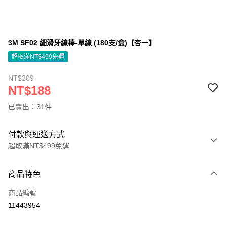
3M SF02 細滑牙線棒-單線 (180支/盒)【杏一】
超取滿NT$499免運
NT$209
NT$188
已賣出：31件
付款與運送方式
超取滿NT$499免運
付款方式
商品特色
信用卡一次付款
商品編號
信用卡分期付款
11443954
3 期 0 利率 每期
NT$62
21家銀行