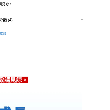
小企業銀行
台中商業銀行
請見諒。
華商業銀行
兆豐國際商業銀行
台灣）商業銀行
華泰商業銀行
小企業銀行
台中商業銀行
業銀行
遠東國際商業銀行
台灣）商業銀行
華泰商業銀行
業銀行
永豐商業銀行
業銀行
遠東國際商業銀行
類 (4)
業銀行
星展（台灣）商業銀行
業銀行
永豐商業銀行
y
際商業銀行
中國信託商業銀行
| 保健食品
益生菌 | 酵素 | 膳食纖維 | 代糖
業銀行
星展（台灣）商業銀行
天信用卡公司
客服
際商業銀行
中國信託商業銀行
嬰幼保健 | 孕媽咪用品 | 備孕
天信用卡公司
分期
惠｜點我搶先看 👉
🛍️ 網購限定｜線上專屬優惠
8
定｜寶益兒 ► ２入組優惠中💖
你分期使用說明】
享後付
順暢不卡關｜輕盈補給專區 65折起
由台灣大哥大提供，台灣大哥大用戶可立即使用無須另外申請。
式選擇「大哥付你分期」，訂單成立後會自動跳轉到大哥付的交易
證手機門號後，選擇欲分期的期數、繳款截止日，確認付款後即
FTEE先享後付」】
。
先享後付是「在收到商品之後才付款」的支付方式。 讓您購物簡單
准額度、可分期數及費用金額請依後續交易確認頁面所載為準。
心！
敬請見諒。
立30分鐘內，如未前往確認交易或遇審核未通過，訂單將自動取
：不需註冊會員、不需綁卡、不需儲值。
「轉專審核」未通過狀況，表示未達大哥付你分期系統評分，恕
：只要手機號碼，簡訊認證，即可結帳。
評估內容。
：先確認商品／服務後，再付款。
式說明】
家取貨
項不併入電信帳單，「大哥付你分期」於每月結算日後寄送繳費提
EE先享後付」結帳流程】
5，滿NT$499(含以上)免運費
方式選擇「AFTEE先享後付」後，將跳轉至「AFTEE先享後
訊連結打開帳單後，可選擇「超商條碼／台灣大直營門市／銀行轉
頁面，進行簡訊認證並確認金額後，即可完成結帳。