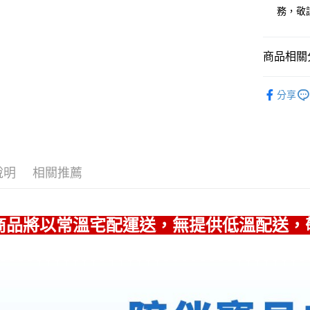
臺灣中
務，敬
國泰世
匯豐（
街口支付
臺灣中
聯邦商
匯豐（
悠遊付
元大商
聯邦商
商品相關分
玉山商
元大商
Google Pa
台新國
機能保健 
玉山商
台灣樂
分享
台新國
全盈+PAY
婦幼照護
台灣樂
大哥付你
📢 本月優
相關說明
月｜網購限
【大哥付
AFTEE先
🌱 代謝
1.本服務
說明
相關推薦
2.付款方
相關說明
流程，驗
【關於「A
ATM付款
完成交易
AFTEE
3.實際核
便利好安
商品將以常溫宅配運送，無提供低溫配送，
4.訂單成
１．簡單
消。如遇
２．便利
運送方式
無法說明
３．安心
【繳款方
付款後全
1.分期款
【「AFT
醒簡訊。
每筆NT$6
１．於結帳
2.透過簡
付」結帳