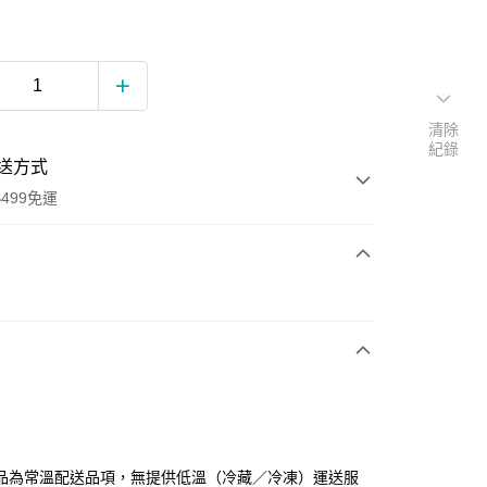
清除
紀錄
送方式
499免運
次付款
期付款
0 利率 每期
NT$1,070
21家銀行
0 利率 每期
NT$535
21家銀行
庫商業銀行
第一商業銀行
業銀行
彰化商業銀行
庫商業銀行
第一商業銀行
業儲蓄銀行
台北富邦商業銀行
業銀行
彰化商業銀行
華商業銀行
兆豐國際商業銀行
品為常溫配送品項，無提供低溫（冷藏／冷凍）運送服
業儲蓄銀行
台北富邦商業銀行