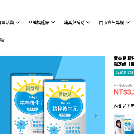
會員活動
品牌旗艦館
輔具與補助
門市資訊專欄
代糖
寶益兒 精
限定組【
超取滿NT$
NT$3,600
NT$3,
內含以下