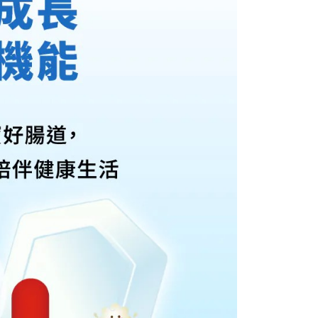
付／iPASS MONEY」等通路繳費。
爾富取貨
成立數日內，您將收到繳費通知簡訊。
費通知簡訊後14天內，點擊此簡訊中的連結，可透過四大超商
5，滿NT$799(含以上)免運費
項】
網路銀行／等多元方式進行付款，方視為交易完成。
係由「台灣大哥大股份有限公司」（以下簡稱本公司）所提供，讓
：結帳手續完成當下不需立刻繳費，但若您需要取消訂單，請聯
1取貨
易時，得透過本服務購買商品或服務，並由商店將買賣／分期付
的店家。未經商家同意取消之訂單仍視為有效，需透過AFTEE
金債權讓與本公司後，依約使用本公司帳單繳交帳款。
繳納相關費用。
5，滿NT$799(含以上)免運費
意付款使用「大哥付你分期」之契約關係目的，商店將以您的個人
否成功請以「AFTEE先享後付 」之結帳頁面顯示為準，若有關於
含姓名、電話或地址）提供予台灣大哥大進項蒐集、處理及利
功／繳費後需取消欲退款等相關疑問，請聯繫「AFTEE先享後
公司與您本人進行分期帳單所需資料之確認、核對及更正。
援中心」
https://netprotections.freshdesk.com/support/home
0，滿NT$999(含以上)免運費
戶服務條款，請詳閱以下連結：
https://oppay.tw/userRule
項】
恩沛科技股份有限公司提供之「AFTEE先享後付」服務完成之
依本服務之必要範圍內提供個人資料，並將交易相關給付款項請
讓予恩沛科技股份有限公司。
個人資料處理事宜，請瀏覽以下網址：
ee.tw/terms/#terms3
年的使用者請事先徵得法定代理人或監護人之同意方可使用
E先享後付」，若未經同意申辦者引起之損失，本公司不負相關責
AFTEE先享後付」時，將依據個別帳號之用戶狀況，依本公司
核予不同之上限額度；若仍有額度不足之情形，本公司將視審查
用戶進行身份認證。
一人註冊多個帳號或使用他人資訊註冊。若發現惡意使用之情
科技股份有限公司將有權停止該用戶之使用額度並採取法律行