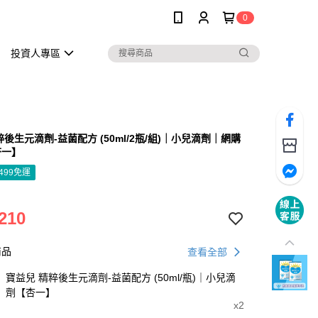
0
投資人專區
粹後生元滴劑-益菌配方 (50ml/2瓶/組)｜小兒滴劑｜網購
杏一】
499免運
210
商品
查看全部
寶益兒 精粹後生元滴劑-益菌配方 (50ml/瓶)｜小兒滴
劑【杏一】
x2