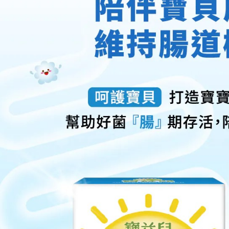
帳／街口支
付款後萊
２．訂單
３．收到繳
每筆NT$6
【注意事
／ATM／
1.本服務
※ 請注意
付款後7-1
用戶於交
絡購買商品
款買賣價
先享後付
每筆NT$6
2.基於同
※ 交易是
資料（包
是否繳費成
大榮宅配
用，由本
付客戶支
每筆NT$8
3.完整用
【注意事
１．透過由
交易，需
求債權轉
２．關於
https://aft
３．未成
「AFTE
任。
４．使用「
即時審查
結果請求
５．嚴禁
形，恩沛
動。