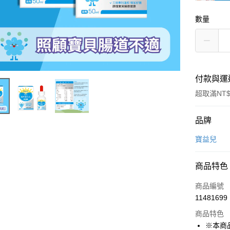
數量
付款與運
超取滿NT$
付款方式
品牌
信用卡一
寶益兒
信用卡分
商品特色
3 期 
商品編號
6 期 
合作金
11481699
華南商
合作金
LINE Pay
上海商
商品特色
華南商
國泰世
※本商
Apple Pay
上海商