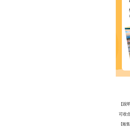
【說
可收合
【販