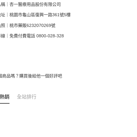
名稱｜杏一醫療用品股份有限公司
址｜桃園市龜山區復興一路361號5樓
照｜桃市藥販6232070269號
線｜免費付費電話 0800-028-328
個商品嗎？購買後給他一個好評吧
熱銷
全站排行