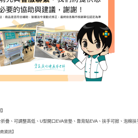
／ATM／
1.本服務
※ 請注意
用戶於交
絡購買商品
款買賣價
先享後付
2.基於同
※ 交易是
資料（包
是否繳費成
用，由本
付客戶支
3.完整用
【注意事
１．透過由
交易，需
求債權轉
２．關於
https://aft
３．未成
「AFTE
任。
４．使用「
即時審查
結果請求
明】
５．嚴禁
形，恩沛
折疊、可調整高低、U型開口EVA坐墊、靠背貼EVA、扶手可掀、泡棉扶手
動。
售商資訊】