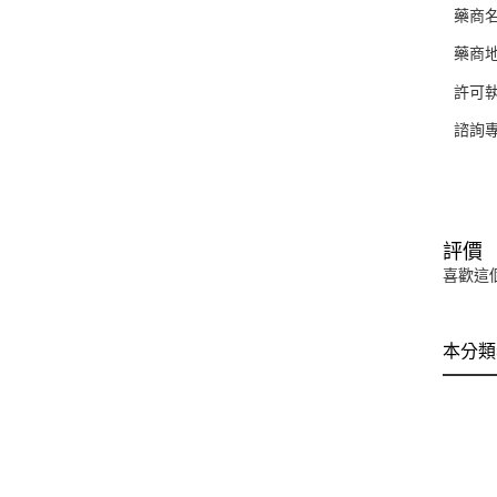
藥商
藥商地
許可執
諮詢專
評價
喜歡這
本分類