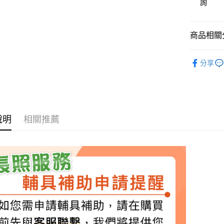
聯邦商
詢
匯豐（
悠遊付
元大商
聯邦商
玉山商
元大商
Google Pa
台新國
商品相關分
玉山商
台灣樂
台新國
全盈+PAY
醫療器材 
台灣樂
分享
大哥付你
相關說明
【大哥付
AFTEE先
1.本服務
2.付款方
相關說明
流程，驗
【關於「A
說明
相關推薦
ATM付款
完成交易
AFTEE
3.實際核
便利好安
4.訂單成
１．簡單
消。如遇
２．便利
運送方式
無法說明
３．安心
【繳款方
大榮宅配
1.分期款
【「AFT
醒簡訊。
每筆NT$8
１．於結帳
2.透過簡
付」結帳
帳／街口支
２．訂單
３．收到繳
【注意事