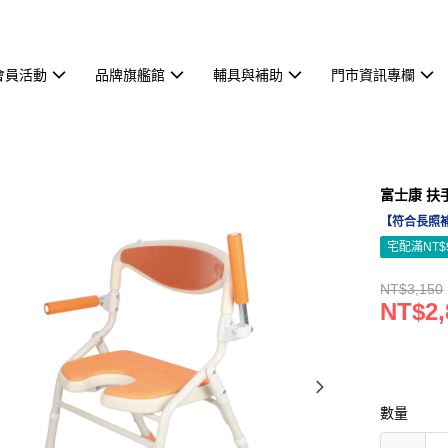
會員活動
品牌旗艦館
輔具與補助
門市資訊專欄
富士康 扶
【符合長照
宅配滿NT$
NT$3,150
NT$2,
數量