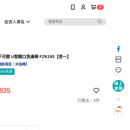
0
投資人專區
手可掀 U型開口洗澡椅 FZK193【杏一】
補助項目｜沐浴椅】
999免運
835
已賣出：4件