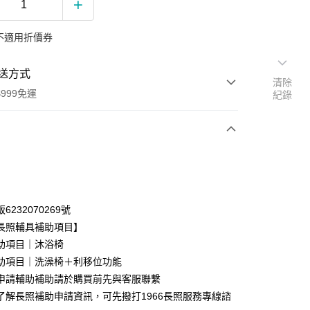
不適用折價券
送方式
清除
999免運
紀錄
次付款
期付款
0 利率 每期
NT$945
21家銀行
6232070269號
0 利率 每期
NT$472
21家銀行
庫商業銀行
第一商業銀行
長照輔具補助項目】
業銀行
彰化商業銀行
助項目｜沐浴椅
庫商業銀行
第一商業銀行
業儲蓄銀行
台北富邦商業銀行
業銀行
彰化商業銀行
助項目｜洗澡椅＋利移位功能
華商業銀行
兆豐國際商業銀行
業儲蓄銀行
台北富邦商業銀行
申請輔助補助請於購買前先與客服聯繫
小企業銀行
台中商業銀行
華商業銀行
兆豐國際商業銀行
了解長照補助申請資訊，可先撥打1966長照服務專線諮
台灣）商業銀行
華泰商業銀行
小企業銀行
台中商業銀行