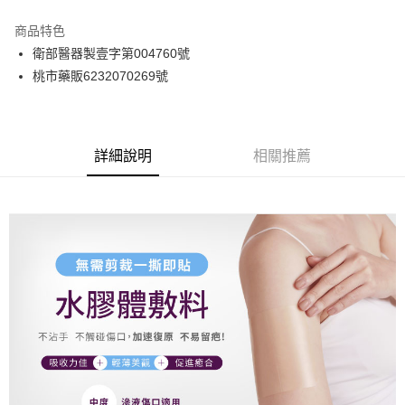
3 期 0 利率 每期
NT$56
21家銀行
商品特色
6 期 0 利率 每期
NT$28
21家銀行
合作金庫商業銀行
第一商業銀行
衛部醫器製壹字第004760號
華南商業銀行
彰化商業銀行
合作金庫商業銀行
第一商業銀行
LINE Pay
桃市藥販6232070269號
上海商業儲蓄銀行
台北富邦商業銀行
華南商業銀行
彰化商業銀行
國泰世華商業銀行
兆豐國際商業銀行
Apple Pay
上海商業儲蓄銀行
台北富邦商業銀行
臺灣中小企業銀行
台中商業銀行
國泰世華商業銀行
兆豐國際商業銀行
匯豐（台灣）商業銀行
華泰商業銀行
街口支付
臺灣中小企業銀行
台中商業銀行
聯邦商業銀行
遠東國際商業銀行
詳細說明
相關推薦
匯豐（台灣）商業銀行
華泰商業銀行
悠遊付
元大商業銀行
永豐商業銀行
聯邦商業銀行
遠東國際商業銀行
玉山商業銀行
星展（台灣）商業銀行
元大商業銀行
永豐商業銀行
Google Pay
台新國際商業銀行
中國信託商業銀行
玉山商業銀行
星展（台灣）商業銀行
台灣樂天信用卡公司
台新國際商業銀行
中國信託商業銀行
全盈+PAY
台灣樂天信用卡公司
大哥付你分期
相關說明
【大哥付你分期使用說明】
AFTEE先享後付
1.本服務由台灣大哥大提供，台灣大哥大用戶可立即使用無須另外申請。
2.付款方式選擇「大哥付你分期」，訂單成立後會自動跳轉到大哥付的交易
相關說明
流程，驗證手機門號後，選擇欲分期的期數、繳款截止日，確認付款後即完
【關於「AFTEE先享後付」】
成交易。
ATM付款
AFTEE先享後付是「在收到商品之後才付款」的支付方式。 讓您購物簡單
3.實際核准額度、可分期數及費用金額請依後續交易確認頁面所載為準。
便利好安心！