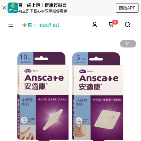
杏一線上購｜健康輕鬆買
開啟APP
📲立即下載APP領專屬優惠券
0
1
/
1