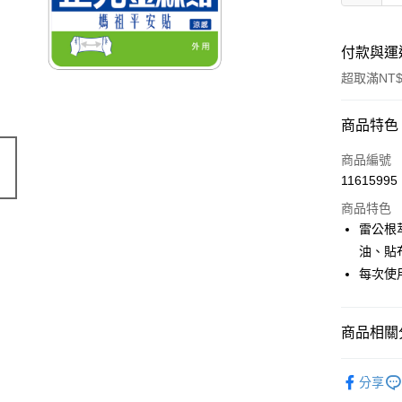
付款與運
超取滿NT$
付款方式
商品特色
信用卡一
商品編號
11615995
信用卡分
商品特色
3 期 
雷公根
6 期 
合作金
油、貼
華南商
每次使
合作金
LINE Pay
上海商
華南商
國泰世
Apple Pay
上海商
臺灣中
國泰世
商品相關分
匯豐（
街口支付
臺灣中
聯邦商
生活用品
匯豐（
悠遊付
元大商
分享
聯邦商
玉山商