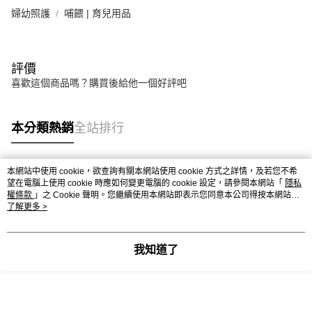
付款後全家取貨
【繳款方式說明】
婦幼照護
哺餵 | 育兒用品
1.分期款項不併入電信帳單，「大哥付你分期」於每月結算日後寄送繳費提
每筆NT$65，滿NT$499(含以上)免運費
【「AFTEE先享後付」結帳流程】
醒簡訊。
１．於結帳方式選擇「AFTEE先享後付」後，將跳轉至「AFTEE先享後付」
2.透過簡訊連結打開帳單後，可選擇「超商條碼／台灣大直營門市／銀行轉
付款後萊爾富取貨
結帳頁面，進行簡訊認證並確認金額後，即可完成結帳。
帳／街口支付／iPASS MONEY」等通路繳費。
２．訂單成立數日內，您將收到繳費通知簡訊。
每筆NT$65，滿NT$799(含以上)免運費
評價
３．收到繳費通知簡訊後14天內，點擊此簡訊中的連結，可透過四大超商／
【注意事項】
喜歡這個商品嗎？購買後給他一個好評吧
ATM／網路銀行／等多元方式進行付款，方視為交易完成。
付款後7-11取貨
1.本服務係由「台灣大哥大股份有限公司」（以下簡稱本公司）所提供，讓
※ 請注意：結帳手續完成當下不需立刻繳費，但若您需要取消訂單，請聯絡
用戶於交易時，得透過本服務購買商品或服務，並由商店將買賣／分期付款
每筆NT$65，滿NT$799(含以上)免運費
購買商品的店家。未經商家同意取消之訂單仍視為有效，需透過AFTEE先享
買賣價金債權讓與本公司後，依約使用本公司帳單繳交帳款。
後付繳納相關費用。
本分類熱銷
全站排行
2.基於同意付款使用「大哥付你分期」之契約關係目的，商店將以您的個人
大榮宅配
※ 交易是否成功請以「AFTEE先享後付 」之結帳頁面顯示為準，若有關於
資料（包含姓名、電話或地址）提供予台灣大哥大進項蒐集、處理及利用，
是否繳費成功／繳費後需取消欲退款等相關疑問，請聯繫「AFTEE先享後付
每筆NT$80，滿NT$999(含以上)免運費
由本公司與您本人進行分期帳單所需資料之確認、核對及更正。
客戶支援中心」
https://netprotections.freshdesk.com/support/home
3.完整用戶服務條款，請詳閱以下連結：
https://oppay.tw/userRule
本網站中使用 cookie，欲查詢有關本網站使用 cookie 方式之詳情，及若您不希
熱門標籤
望在電腦上使用 cookie 時應如何變更電腦的 cookie 設定，請參閱本網站「
隱私
【注意事項】
權條款
」之 Cookie 聲明。您繼續使用本網站即表示您同意本公司得按本網站使
１．透過由恩沛科技股份有限公司提供之「AFTEE先享後付」服務完成之交
用條款之 Cookie 聲明使用 cookie。
了解更多 >
易，需依本服務之必要範圍內提供個人資料，並將交易相關給付款項請求債
權轉讓予恩沛科技股份有限公司。
２．關於個人資料處理事宜，請瀏覽以下網址：
https://aftee.tw/terms/#terms3
我知道了
３．未成年的使用者請事先徵得法定代理人或監護人之同意方可使用
「AFTEE先享後付」，若未經同意申辦者引起之損失，本公司不負相關責
任。
４．使用「AFTEE先享後付」時，將依據個別帳號之用戶狀況，依本公司即
時審查核予不同之上限額度；若仍有額度不足之情形，本公司將視審查結果