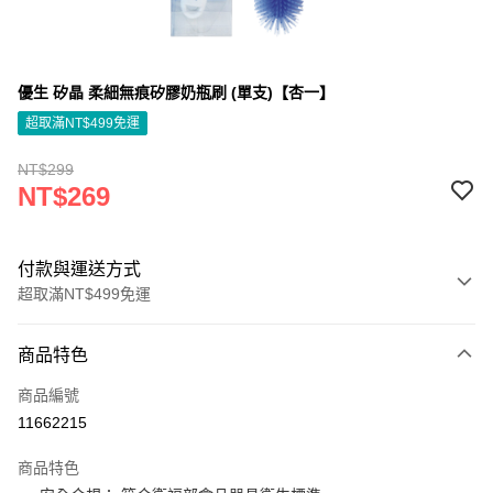
優生 矽晶 柔細無痕矽膠奶瓶刷 (單支)【杏一】
超取滿NT$499免運
NT$299
NT$269
付款與運送方式
超取滿NT$499免運
付款方式
商品特色
信用卡一次付款
商品編號
信用卡分期付款
11662215
3 期 0 利率 每期
NT$89
21家銀行
商品特色
6 期 0 利率 每期
NT$44
21家銀行
合作金庫商業銀行
第一商業銀行