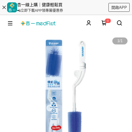
杏一線上購｜健康輕鬆買
開啟APP
📲立即下載APP領專屬優惠券
0
1
/
1