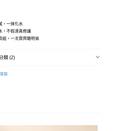
0 利率 每期
NT$181
21家銀行
庫商業銀行
第一商業銀行
業銀行
彰化商業銀行
庫商業銀行
第一商業銀行
業儲蓄銀行
台北富邦商業銀行
業銀行
彰化商業銀行
華商業銀行
兆豐國際商業銀行
膩，一抹化水
業儲蓄銀行
台北富邦商業銀行
小企業銀行
台中商業銀行
水，不假滑真修護
華商業銀行
兆豐國際商業銀行
台灣）商業銀行
華泰商業銀行
小企業銀行
台中商業銀行
貨組，一次買齊聰明省
業銀行
遠東國際商業銀行
台灣）商業銀行
華泰商業銀行
業銀行
永豐商業銀行
業銀行
遠東國際商業銀行
業銀行
星展（台灣）商業銀行
業銀行
永豐商業銀行
y
類 (2)
際商業銀行
中國信託商業銀行
業銀行
星展（台灣）商業銀行
天信用卡公司
際商業銀行
中國信託商業銀行
保養品｜乳液｜護手霜｜護唇膏
客服
天信用卡公司
囤貨專區｜補給一次買齊｜優惠組合一次看🔥
分期
你分期使用說明】
享後付
由台灣大哥大提供，台灣大哥大用戶可立即使用無須另外申請。
式選擇「大哥付你分期」，訂單成立後會自動跳轉到大哥付的交易
證手機門號後，選擇欲分期的期數、繳款截止日，確認付款後即
FTEE先享後付」】
。
先享後付是「在收到商品之後才付款」的支付方式。 讓您購物簡單
准額度、可分期數及費用金額請依後續交易確認頁面所載為準。
心！
立30分鐘內，如未前往確認交易或遇審核未通過，訂單將自動取
：不需註冊會員、不需綁卡、不需儲值。
「轉專審核」未通過狀況，表示未達大哥付你分期系統評分，恕
：只要手機號碼，簡訊認證，即可結帳。