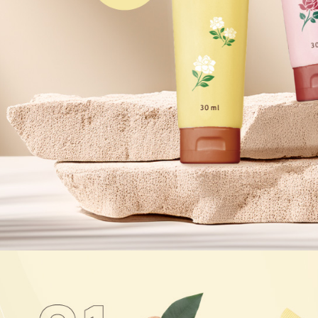
即時審查
結果請求
５．嚴禁
形，恩沛
動。