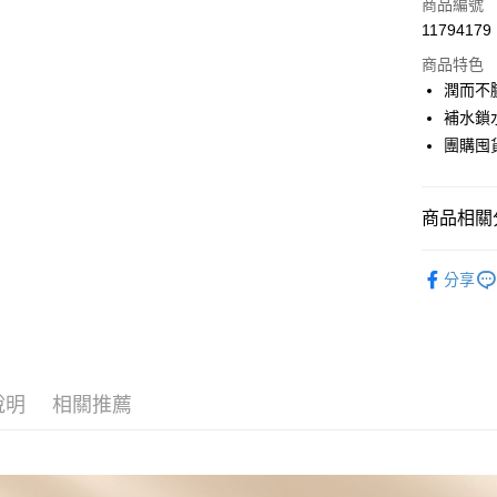
商品編號
6 期 
合作金
11794179
華南商
合作金
LINE Pay
上海商
商品特色
華南商
國泰世
潤而不
Apple Pay
上海商
臺灣中
補水鎖
國泰世
匯豐（
街口支付
臺灣中
團購囤
聯邦商
匯豐（
悠遊付
元大商
聯邦商
玉山商
元大商
Google Pa
商品相關分
台新國
玉山商
台灣樂
台新國
全盈+PAY
美容保養
分享
台灣樂
📦 揪團
大哥付你
相關說明
【大哥付
AFTEE先
1.本服務
2.付款方
相關說明
說明
相關推薦
流程，驗
【關於「A
ATM付款
完成交易
AFTEE
3.實際核
便利好安
4.訂單成
１．簡單
消。如遇
２．便利