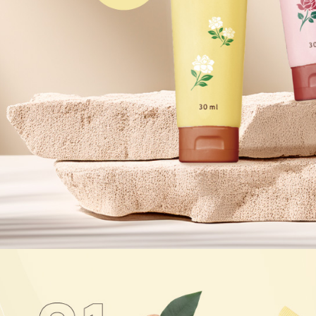
即時審查
結果請求
５．嚴禁
形，恩沛
動。