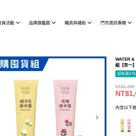
會員活動
品牌旗艦館
輔具與補助
門市資訊專欄
WATER 
組【杏一
超取滿NT$
NT$1,290
NT$1,
內含以下