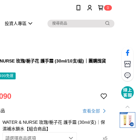
0
投資人專區
& NURSE 玫瑰/梔子花 護手霜 (30ml/10支/組)｜團購囤貨
】
499免運
090
商品
查看全部
WATER & NURSE 玫瑰/梔子花 護手霜 (30ml/支)｜保
濕補水鎖水【組合商品】
請選擇商品選項
x5