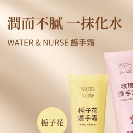
運送方式
無法說明
３．安心
【繳款方
付款後全
1.分期款
【「AFT
醒簡訊。
每筆NT$6
１．於結帳
2.透過簡
付」結帳
帳／街口支
付款後萊
２．訂單
３．收到繳
每筆NT$6
【注意事
／ATM／
1.本服務
※ 請注意
付款後7-1
用戶於交
絡購買商品
款買賣價
先享後付
每筆NT$6
2.基於同
※ 交易是
資料（包
是否繳費成
大榮宅配
用，由本
付客戶支
每筆NT$8
3.完整用
【注意事
１．透過由
交易，需
求債權轉
２．關於
https://aft
３．未成
「AFTE
任。
４．使用「