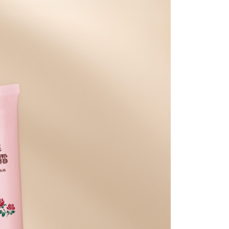
評估內容。
：先確認商品／服務後，再付款。
式說明】
家取貨
項不併入電信帳單，「大哥付你分期」於每月結算日後寄送繳費提
EE先享後付」結帳流程】
5，滿NT$499(含以上)免運費
方式選擇「AFTEE先享後付」後，將跳轉至「AFTEE先享後
訊連結打開帳單後，可選擇「超商條碼／台灣大直營門市／銀行轉
頁面，進行簡訊認證並確認金額後，即可完成結帳。
付／iPASS MONEY」等通路繳費。
爾富取貨
成立數日內，您將收到繳費通知簡訊。
費通知簡訊後14天內，點擊此簡訊中的連結，可透過四大超商
5，滿NT$799(含以上)免運費
項】
網路銀行／等多元方式進行付款，方視為交易完成。
係由「台灣大哥大股份有限公司」（以下簡稱本公司）所提供，讓
：結帳手續完成當下不需立刻繳費，但若您需要取消訂單，請聯
1取貨
易時，得透過本服務購買商品或服務，並由商店將買賣／分期付
的店家。未經商家同意取消之訂單仍視為有效，需透過AFTEE
金債權讓與本公司後，依約使用本公司帳單繳交帳款。
繳納相關費用。
5，滿NT$799(含以上)免運費
意付款使用「大哥付你分期」之契約關係目的，商店將以您的個人
否成功請以「AFTEE先享後付 」之結帳頁面顯示為準，若有關於
含姓名、電話或地址）提供予台灣大哥大進項蒐集、處理及利
功／繳費後需取消欲退款等相關疑問，請聯繫「AFTEE先享後
公司與您本人進行分期帳單所需資料之確認、核對及更正。
援中心」
https://netprotections.freshdesk.com/support/home
0，滿NT$999(含以上)免運費
戶服務條款，請詳閱以下連結：
https://oppay.tw/userRule
項】
恩沛科技股份有限公司提供之「AFTEE先享後付」服務完成之
依本服務之必要範圍內提供個人資料，並將交易相關給付款項請
讓予恩沛科技股份有限公司。
個人資料處理事宜，請瀏覽以下網址：
ee.tw/terms/#terms3
年的使用者請事先徵得法定代理人或監護人之同意方可使用
E先享後付」，若未經同意申辦者引起之損失，本公司不負相關責
AFTEE先享後付」時，將依據個別帳號之用戶狀況，依本公司