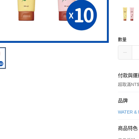
數量
付款與運
超取滿NT$
付款方式
品牌
信用卡一
WATER &
信用卡分
商品特色
3 期 