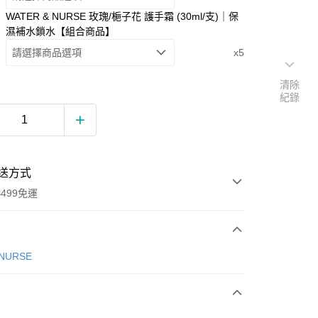
WATER & NURSE 玫瑰/梔子花 護手霜 (30ml/支)｜保
濕補水鎖水【組合商品】
請選擇商品選項
x5
清除
紀錄
送方式
499免運
次付款
 NURSE
期付款
0 利率 每期
NT$363
21家銀行