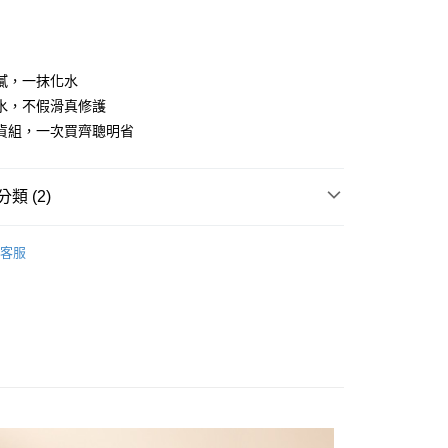
0 利率 每期
NT$181
21家銀行
庫商業銀行
第一商業銀行
業銀行
彰化商業銀行
庫商業銀行
第一商業銀行
業儲蓄銀行
台北富邦商業銀行
業銀行
彰化商業銀行
華商業銀行
兆豐國際商業銀行
膩，一抹化水
業儲蓄銀行
台北富邦商業銀行
小企業銀行
台中商業銀行
水，不假滑真修護
華商業銀行
兆豐國際商業銀行
台灣）商業銀行
華泰商業銀行
小企業銀行
台中商業銀行
貨組，一次買齊聰明省
業銀行
遠東國際商業銀行
台灣）商業銀行
華泰商業銀行
業銀行
永豐商業銀行
業銀行
遠東國際商業銀行
業銀行
星展（台灣）商業銀行
業銀行
永豐商業銀行
y
類 (2)
際商業銀行
中國信託商業銀行
業銀行
星展（台灣）商業銀行
天信用卡公司
際商業銀行
中國信託商業銀行
保養品｜乳液｜護手霜｜護唇膏
客服
天信用卡公司
囤貨專區｜補給一次買齊｜優惠組合一次看🔥
分期
你分期使用說明】
享後付
由台灣大哥大提供，台灣大哥大用戶可立即使用無須另外申請。
式選擇「大哥付你分期」，訂單成立後會自動跳轉到大哥付的交易
證手機門號後，選擇欲分期的期數、繳款截止日，確認付款後即
FTEE先享後付」】
。
先享後付是「在收到商品之後才付款」的支付方式。 讓您購物簡單
准額度、可分期數及費用金額請依後續交易確認頁面所載為準。
心！
立30分鐘內，如未前往確認交易或遇審核未通過，訂單將自動取
：不需註冊會員、不需綁卡、不需儲值。
「轉專審核」未通過狀況，表示未達大哥付你分期系統評分，恕
：只要手機號碼，簡訊認證，即可結帳。