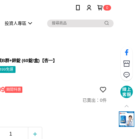
0
投資人專區
B群+鋅錠 (60錠/盒)【杏一】
499免運
99
期間特惠
已賣出：0件