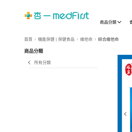
商品分類
首頁
機能保健 | 保健食品
維他命
綜合維他命
商品分類
所有分類