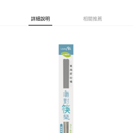
6 期 0 利率 每期
NT$14
21家銀行
合作金庫商業銀行
第一商業銀行
華南商業銀行
彰化商業銀行
合作金庫商業銀行
第一商業銀行
LINE Pay
詳細說明
相關推薦
上海商業儲蓄銀行
台北富邦商業銀行
華南商業銀行
彰化商業銀行
國泰世華商業銀行
兆豐國際商業銀行
Apple Pay
上海商業儲蓄銀行
台北富邦商業銀行
臺灣中小企業銀行
台中商業銀行
國泰世華商業銀行
兆豐國際商業銀行
匯豐（台灣）商業銀行
華泰商業銀行
街口支付
臺灣中小企業銀行
台中商業銀行
聯邦商業銀行
遠東國際商業銀行
匯豐（台灣）商業銀行
華泰商業銀行
悠遊付
元大商業銀行
永豐商業銀行
聯邦商業銀行
遠東國際商業銀行
玉山商業銀行
星展（台灣）商業銀行
元大商業銀行
永豐商業銀行
Google Pay
台新國際商業銀行
中國信託商業銀行
玉山商業銀行
星展（台灣）商業銀行
台灣樂天信用卡公司
台新國際商業銀行
中國信託商業銀行
全盈+PAY
台灣樂天信用卡公司
大哥付你分期
相關說明
【大哥付你分期使用說明】
AFTEE先享後付
1.本服務由台灣大哥大提供，台灣大哥大用戶可立即使用無須另外申請。
2.付款方式選擇「大哥付你分期」，訂單成立後會自動跳轉到大哥付的交易
相關說明
流程，驗證手機門號後，選擇欲分期的期數、繳款截止日，確認付款後即完
【關於「AFTEE先享後付」】
成交易。
ATM付款
AFTEE先享後付是「在收到商品之後才付款」的支付方式。 讓您購物簡單
3.實際核准額度、可分期數及費用金額請依後續交易確認頁面所載為準。
便利好安心！
4.訂單成立30分鐘內，如未前往確認交易或遇審核未通過，訂單將自動取
１．簡單：不需註冊會員、不需綁卡、不需儲值。