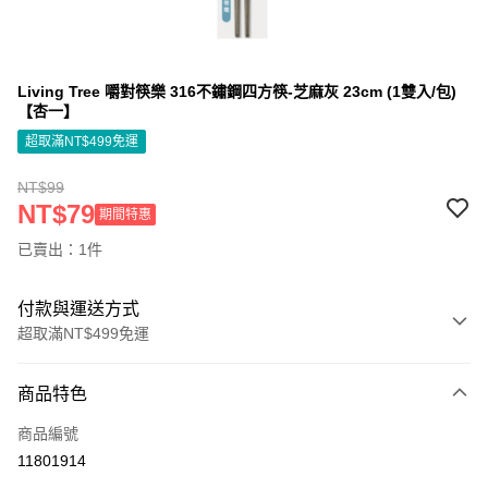
Living Tree 嚼對筷樂 316不鏽鋼四方筷-芝麻灰 23cm (1雙入/包)
【杏一】
超取滿NT$499免運
NT$99
NT$79
期間特惠
已賣出：1件
付款與運送方式
超取滿NT$499免運
付款方式
商品特色
信用卡一次付款
商品編號
信用卡分期付款
11801914
3 期 0 利率 每期
NT$29
21家銀行