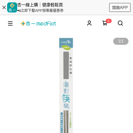
杏一線上購｜健康輕鬆買
開啟APP
📲立即下載APP領專屬優惠券
0
1
/
1