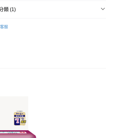
業銀行
遠東國際商業銀行
業銀行
星展（台灣）商業銀行
業銀行
永豐商業銀行
y
類 (1)
際商業銀行
中國信託商業銀行
業銀行
星展（台灣）商業銀行
天信用卡公司
際商業銀行
中國信託商業銀行
復健褲
客服
天信用卡公司
分期
你分期使用說明】
享後付
由台灣大哥大提供，台灣大哥大用戶可立即使用無須另外申請。
式選擇「大哥付你分期」，訂單成立後會自動跳轉到大哥付的交易
證手機門號後，選擇欲分期的期數、繳款截止日，確認付款後即
FTEE先享後付」】
。
先享後付是「在收到商品之後才付款」的支付方式。 讓您購物簡單
准額度、可分期數及費用金額請依後續交易確認頁面所載為準。
心！
立30分鐘內，如未前往確認交易或遇審核未通過，訂單將自動取
：不需註冊會員、不需綁卡、不需儲值。
「轉專審核」未通過狀況，表示未達大哥付你分期系統評分，恕
：只要手機號碼，簡訊認證，即可結帳。
評估內容。
：先確認商品／服務後，再付款。
式說明】
項不併入電信帳單，「大哥付你分期」於每月結算日後寄送繳費提
EE先享後付」結帳流程】
0，滿NT$999(含以上)免運費
方式選擇「AFTEE先享後付」後，將跳轉至「AFTEE先享後
訊連結打開帳單後，可選擇「超商條碼／台灣大直營門市／銀行轉
頁面，進行簡訊認證並確認金額後，即可完成結帳。
付／iPASS MONEY」等通路繳費。
成立數日內，您將收到繳費通知簡訊。
費通知簡訊後14天內，點擊此簡訊中的連結，可透過四大超商
項】
網路銀行／等多元方式進行付款，方視為交易完成。
係由「台灣大哥大股份有限公司」（以下簡稱本公司）所提供，讓
：結帳手續完成當下不需立刻繳費，但若您需要取消訂單，請聯