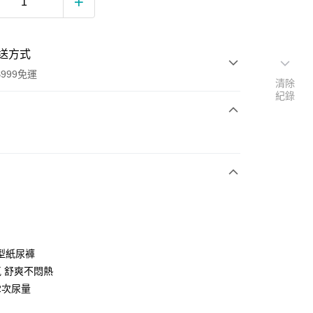
送方式
999免運
清除
紀錄
次付款
期付款
0 利率 每期
NT$398
21家銀行
0 利率 每期
NT$199
21家銀行
庫商業銀行
第一商業銀行
業銀行
彰化商業銀行
庫商業銀行
第一商業銀行
業儲蓄銀行
台北富邦商業銀行
業銀行
彰化商業銀行
華商業銀行
兆豐國際商業銀行
型紙尿褲
業儲蓄銀行
台北富邦商業銀行
小企業銀行
台中商業銀行
氣 舒爽不悶熱
華商業銀行
兆豐國際商業銀行
台灣）商業銀行
華泰商業銀行
小企業銀行
台中商業銀行
2次尿量
業銀行
遠東國際商業銀行
台灣）商業銀行
華泰商業銀行
業銀行
永豐商業銀行