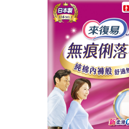
用戶於交
絡購買商品
款買賣價
先享後付
2.基於同
※ 交易是
資料（包
是否繳費成
用，由本
付客戶支
3.完整用
【注意事
１．透過由
交易，需
求債權轉
２．關於
https://aft
３．未成
「AFTE
任。
４．使用「
即時審查
結果請求
５．嚴禁
形，恩沛
動。