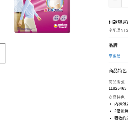
付款與運
宅配滿NT$
付款方式
品牌
信用卡一
來復易
信用卡分
商品特色
3 期 
商品編號
6 期 
合作金
11825463
華南商
合作金
LINE Pay
上海商
商品特色
華南商
國泰世
內褲薄
Apple Pay
上海商
臺灣中
2倍透
國泰世
匯豐（
街口支付
臺灣中
吸收約
聯邦商
匯豐（
悠遊付
元大商