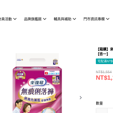
會員活動
品牌旗艦館
輔具與補助
門市資訊專欄
【箱購】來復
【杏一】
宅配滿NT$
NT$1,554
NT$1,
數量