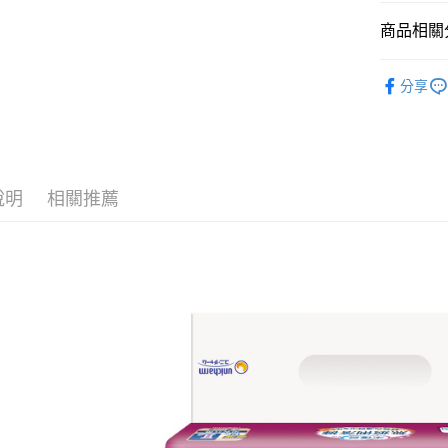
聯邦商
玉山商
元大商
Google Pa
商品相關分
台新國
玉山商
台灣樂
台新國
全盈+PAY
成褲照護
分享
台灣樂
大哥付你
相關說明
【大哥付
AFTEE先
1.本服務
2.付款方
相關說明
說明
相關推薦
流程，驗
【關於「A
ATM付款
完成交易
AFTEE
3.實際核
便利好安
4.訂單成
１．簡單
消。如遇
２．便利
運送方式
無法說明
３．安心
【繳款方
大榮宅配
1.分期款
【「AFT
醒簡訊。
每筆NT$8
１．於結帳
2.透過簡
付」結帳
帳／街口支
２．訂單
３．收到繳
【注意事
／ATM／
1.本服務
※ 請注意