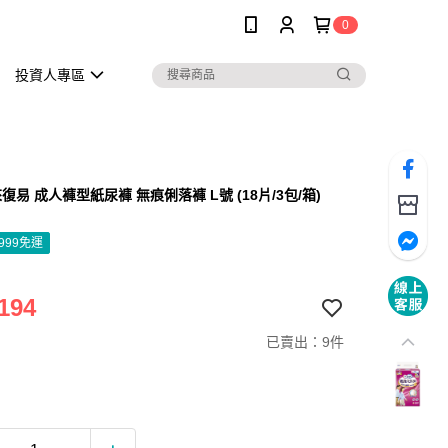
0
投資人專區
易 成人褲型紙尿褲 無痕俐落褲 L號 (18片/3包/箱)
999免運
194
已賣出：9件