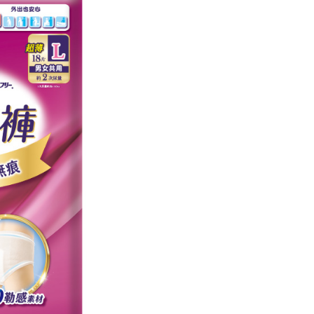
易時，得透過本服務購買商品或服務，並由商店將買賣／分期付
的店家。未經商家同意取消之訂單仍視為有效，需透過AFTEE
金債權讓與本公司後，依約使用本公司帳單繳交帳款。
繳納相關費用。
意付款使用「大哥付你分期」之契約關係目的，商店將以您的個人
否成功請以「AFTEE先享後付 」之結帳頁面顯示為準，若有關於
含姓名、電話或地址）提供予台灣大哥大進項蒐集、處理及利
功／繳費後需取消欲退款等相關疑問，請聯繫「AFTEE先享後
公司與您本人進行分期帳單所需資料之確認、核對及更正。
援中心」
https://netprotections.freshdesk.com/support/home
戶服務條款，請詳閱以下連結：
https://oppay.tw/userRule
項】
恩沛科技股份有限公司提供之「AFTEE先享後付」服務完成之
依本服務之必要範圍內提供個人資料，並將交易相關給付款項請
讓予恩沛科技股份有限公司。
個人資料處理事宜，請瀏覽以下網址：
ee.tw/terms/#terms3
年的使用者請事先徵得法定代理人或監護人之同意方可使用
E先享後付」，若未經同意申辦者引起之損失，本公司不負相關責
AFTEE先享後付」時，將依據個別帳號之用戶狀況，依本公司
核予不同之上限額度；若仍有額度不足之情形，本公司將視審查
用戶進行身份認證。
一人註冊多個帳號或使用他人資訊註冊。若發現惡意使用之情
科技股份有限公司將有權停止該用戶之使用額度並採取法律行