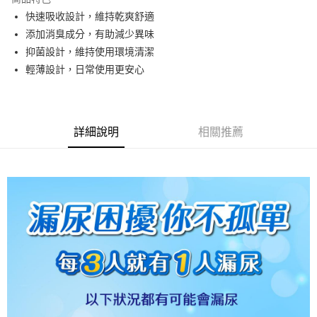
6 期 0 利率 每期
NT$13
21家銀行
合作金庫商業銀行
第一商業銀行
快速吸收設計，維持乾爽舒適
華南商業銀行
彰化商業銀行
合作金庫商業銀行
第一商業銀行
LINE Pay
添加消臭成分，有助減少異味
上海商業儲蓄銀行
台北富邦商業銀行
華南商業銀行
彰化商業銀行
國泰世華商業銀行
兆豐國際商業銀行
抑菌設計，維持使用環境清潔
Apple Pay
上海商業儲蓄銀行
台北富邦商業銀行
臺灣中小企業銀行
台中商業銀行
輕薄設計，日常使用更安心
國泰世華商業銀行
兆豐國際商業銀行
匯豐（台灣）商業銀行
華泰商業銀行
街口支付
臺灣中小企業銀行
台中商業銀行
聯邦商業銀行
遠東國際商業銀行
匯豐（台灣）商業銀行
華泰商業銀行
悠遊付
元大商業銀行
永豐商業銀行
聯邦商業銀行
遠東國際商業銀行
玉山商業銀行
星展（台灣）商業銀行
元大商業銀行
永豐商業銀行
詳細說明
相關推薦
Google Pay
台新國際商業銀行
中國信託商業銀行
玉山商業銀行
星展（台灣）商業銀行
台灣樂天信用卡公司
台新國際商業銀行
中國信託商業銀行
全盈+PAY
台灣樂天信用卡公司
大哥付你分期
相關說明
【大哥付你分期使用說明】
AFTEE先享後付
1.本服務由台灣大哥大提供，台灣大哥大用戶可立即使用無須另外申請。
2.付款方式選擇「大哥付你分期」，訂單成立後會自動跳轉到大哥付的交易
相關說明
流程，驗證手機門號後，選擇欲分期的期數、繳款截止日，確認付款後即完
【關於「AFTEE先享後付」】
成交易。
ATM付款
AFTEE先享後付是「在收到商品之後才付款」的支付方式。 讓您購物簡單
3.實際核准額度、可分期數及費用金額請依後續交易確認頁面所載為準。
便利好安心！
4.訂單成立30分鐘內，如未前往確認交易或遇審核未通過，訂單將自動取
１．簡單：不需註冊會員、不需綁卡、不需儲值。
運送方式
消。如遇「轉專審核」未通過狀況，表示未達大哥付你分期系統評分，恕無
２．便利：只要手機號碼，簡訊認證，即可結帳。