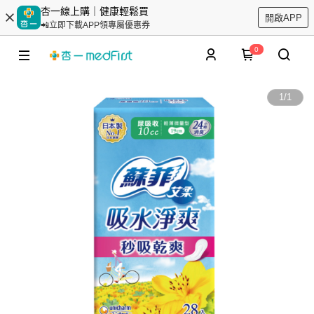
杏一線上購｜健康輕鬆買
開啟APP
📲立即下載APP領專屬優惠券
0
1
/
1