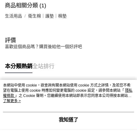
商品相關分類 (1)
生活用品
衛生棉｜護墊｜棉墊
評價
喜歡這個商品嗎？購買後給他一個好評吧
本分類熱銷
全站排行
本網站中使用 cookie，欲查詢有關本網站使用 cookie 方式之詳情，及若您不希
熱門標籤
望在電腦上使用 cookie 時應如何變更電腦的 cookie 設定，請參閱本網站「
隱私
權條款
」之 Cookie 聲明。您繼續使用本網站即表示您同意本公司得按本網站使
用條款之 Cookie 聲明使用 cookie。
了解更多 >
我知道了